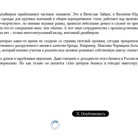
изайнеров зарабатывают частным пошивом. Это и Вячеслав Зайцев, и Валентин Юд
ие одежды для крупных компаний в общем корпоративном стиле, работают над произв
«творчество», по мнению игроков рынка, приносит небольшие деньги и служит по пр
ть что-то совершенно иное, чем обычно. А вот опыт сотрудничества с производственн
вых нет – только интеллектуальный вклад, вносимый дизайнером.
которых какое-то время не сходили со страниц светской хроники, сегодня прекратил
ственного раскрученного имени в качестве бренда. Например, Максима Черницова боль
, который помимо участия в реалити-шоу активно развивает собственную школу стилист
 домов и зарубежных нереально. Даже говорить о доходности этого бизнеса в России не
 нормально. Но как только он пытается стать центром бизнеса и отводит инвестор