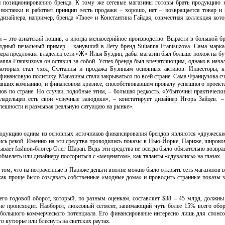
а и позиционированию бренда. К тому же сетевые магазины готовы брать продукцию 
поставки и работает принцип «есть продажи – хорошо, нет – возвращается товар и 
дизайнера, например, бренда «Твое» и Константина Гайдая, совместная коллекция кот
 – это азиатский пошив, а иногда мелкосерийное производство. Вырасти в большой б
лядный печальный пример – канувший в Лету бренд Sultanna Frantsuzova. Сама марка
нера предложил владелец сети «Ж» Илья Буздин, дабы магазин был больше похож на бу
tanna Frantsuzova он оставил за собой. Успех бренда был впечатляющим, однако в нача
м которых стал уход Султанны и продажа Бузиным основных активов. Инвесторы, к
 финансовую политику. Магазины стали закрываться по всей стране. Сама Французова счи
ивших компанию, и финансовом кризисе, способствовавшем провалу успешного проекта
в по стране. Но случаи, подобные этим, – большая редкость. «Убыточны практически
адельцев есть свои «свечные заводики», – констатирует дизайнер Игорь Зайцев. 
пешности и размывая реальную ситуацию на рынке».
родукцию одним из основных источников финансирования брендов являются «дружеские
лись рекой. Именно на эти средства проводились показы в Нью-Йорке, Париже, широк
ывает fashion-блогер Олег Шаран. Ведь эти средства не всегда было обязательно возвра
бмелеть или дизайнеру поссориться с «меценатом», как таланты «сдувались» на глазах.
 том, что на потраченные в Париже деньги вполне можно было открыть сеть магазинов в
как проще было создавать собственные «модные дома» и проводить странные показы з
его годовой оборот, который, по разным оценкам, составляет $38 – 45 млрд, должн
 не происходит. Наоборот, люксовый сегмент, занимающий чуть более 15% всего обор
большого коммерческого потенциала. Его финансирование интересно лишь для спонсор
 кутюрье или блеснуть на светских раутах.