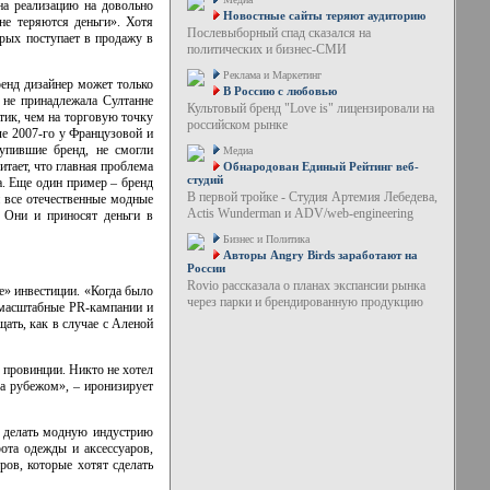
на реализацию на довольно
Новостные сайты теряют аудиторию
не теряются деньги». Хотя
Послевыборный спад сказался на
орых поступает в продажу в
политических и бизнес-СМИ
Реклама и Маркетинг
ренд дизайнер может только
В Россию с любовью
 не принадлежала Султанне
Культовый бренд "Love is" лицензировали на
тик, чем на торговую точку
российском рынке
ле 2007-го у Французовой и
упившие бренд, не смогли
Медиа
тает, что главная проблема
Обнародован Единый Рейтинг веб-
студий
. Еще один пример – бренд
В первой тройке - Студия Артемия Лебедева,
 все отечественные модные
Actis Wunderman и ADV/web-engineering
– Они и приносят деньги в
Бизнес и Политика
Авторы Angry Birds заработают на
России
Rovio рассказала о планах экспансии рынка
» инвестиции. «Когда было
через парки и брендированную продукцию
омасштабные PR-кампании и
щать, как в случае с Аленой
 провинции. Никто не хотел
а рубежом», – иронизирует
ы делать модную индустрию
ота одежды и аксессуаров,
ов, которые хотят сделать