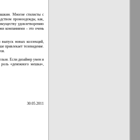
ашкин. Многие стилисты с
одством промоодежды, как,
еимуществу удовлетворению
ыми компаниями – это очень
и выпуск новых коллекций,
ше привлекает телевидение.
ов.
льзя. Если дизайнер умен и
у роль «денежного мешка»,
30.05.2011