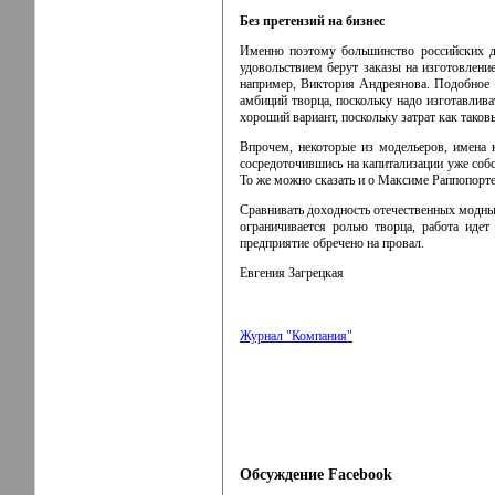
Без претензий на бизнес
Именно поэтому большинство российских д
удовольствием берут заказы на изготовлен
например, Виктория Андреянова. Подобное 
амбиций творца, поскольку надо изготавлива
хороший вариант, поскольку затрат как тако
Впрочем, некоторые из модельеров, имена 
сосредоточившись на капитализации уже соб
То же можно сказать и о Максиме Раппопорте
Сравнивать доходность отечественных модных
ограничивается ролью творца, работа идет
предприятие обречено на провал.
Евгения Загрецкая
Журнал "Компания"
Обсуждение Facebook