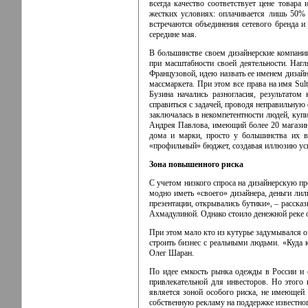
всегда качество соответствует цене товар
жестких условиях: оплачивается лишь 50% 
встречаются объединения сетевого бренда и 
середине мая.
В большинстве своем дизайнерские компании
при масштабности своей деятельности. Наг
Французовой, идею назвать ее именем дизай
массмаркета. При этом все права на имя Sul
Бузина начались разногласия, результато
справиться с задачей, проводя неправильную
заключалась в некомпетентности людей, куп
Андрея Павлова, имеющий более 20 магазино
дома и марки, просто у большинства их вл
«профильный» бюджет, создавая иллюзию ус
Зона повышенного риска
С учетом низкого спроса на дизайнерскую п
модно иметь «своего» дизайнера, деньги ли
презентации, открывались бутики», – рассказ
Ахмадулиной. Однако стоило денежной реке о
При этом мало кто из кутурье задумывался о
строить бизнес с реальными людьми. «Куда 
Олег Шаран.
По идее емкость рынка одежды в России и 
привлекательной для инвесторов. Но этого
является зоной особого риска, не имеющей 
собственную рекламу на поддержке известного