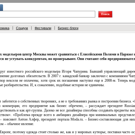
|
|
|
номика
Социум
Фестивали
Бизнес-блоги
х модельеров центр Москвы может сравниться с Елисейскими Полями в Париже 
ся не уступать конкурентам, но про­игрывают. Они считают себя предпринимател
округ известного российского модельера Игоря Чапурина. Бывший управляющий дир
лнение долговых обязательств. В 2007 г. канадский банкир заключил с компаниями Ча
пор векселя не оплачены, хотя срок их погашения наступил еще в 2008-м. Теперь мод
е разбирательства. И, к сожалению, подобные истории не единичны.
заботятся о собственных творениях, а не о требованиях рынка и построении бизнеса. «
я коммерции, его предприятие как бизнес обречено, – рассуждает президент Russi
ествовать и как арт-группа. Далеко не все дизайнеры способны создавать предметы иск
усством». «Проблема прежде всего в амбициях дизайнера при минимальных представле
– поясняет Антон Алфер, президент портала Moda.ru. – Бизнес-составляющая для них,
ом – обычное явление.
 Европе, поэтому одежда стоит столько же, как и у мировых кутюрье, поставки часто ос