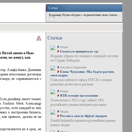
Сотка
Владимир Путин обсудил с журналистами свою статью ...
124
Статьи
Медиа
Gazeta.ru припрятала «g»
и Пятой авеню в Нью-
Издание убрало из «шапки» спорный логотип
ями, но живут, как
от Студии Лебедева
Реклама и Маркетинг
ектор Альфа-банка Доминик
Елена Чувахина: Мы будем растить
пурина вексельные договоры
свои кадры
ельера, не справившегося с
Глава российского офиса FITCH о планах
развития агентства в регионе
Медиа
RTB готовит наступление
Если дизайнер имеет талант,
Технология к 2015 году займет 18%
an Fashion Week Александр
российского рынка интернет-рекламы
усства, хотя каждый из них
Медиа
ниях о построении бизнеса,
Россия в хвосте digital-лидеров
 как правило, далеко не на
ZenithOptimedia оценила крупнейшие рынки
новых медиа
уществляются не в срок, не
Медиа