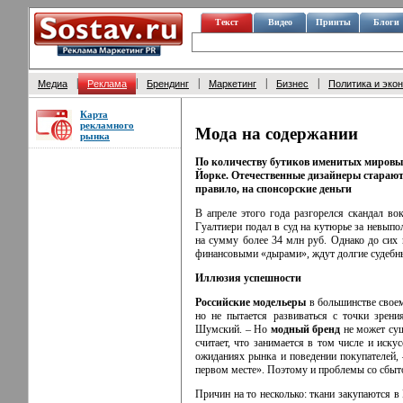
Текст
Видео
Принты
Блоги
|
|
|
|
|
Медиа
Реклама
Брендинг
Маркетинг
Бизнес
Политика и эко
Карта
рекламного
Мода на содержании
рынка
По количеству бутиков именитых мировы
Йорке. Отечественные дизайнеры старают
правило, на спонсорские деньги
В апреле этого года разгорелся скандал в
Гуалтиери подал в суд на кутюрье за невыпо
на сумму более 34 млн руб. Однако до сих 
финансовыми «дырами», ждут долгие судебны
Иллюзия успешности
Российские модельеры
в большинстве своем 
но не пытается развиваться с точки зрени
Шумский. – Но
модный бренд
не может сущ
считает, что занимается в том числе и иск
ожиданиях рынка и поведении покупателей, 
первом месте». Поэтому и проблемы со сбыт
Причин на то несколько: ткани закупаются в