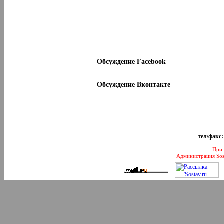
Обсуждение Facebook
Обсуждение Вконтакте
тел/факс:
При 
Администрация Sos