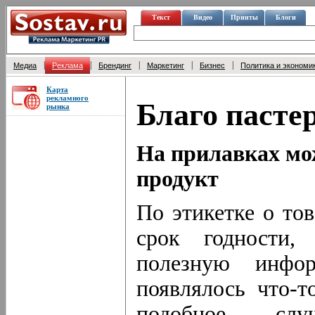
Текст
Видео
Принты
Блоги
|
|
|
|
|
Медиа
Реклама
Брендинг
Маркетинг
Бизнес
Политика и экономи
Карта
рекламного
Благо пасте
рынка
На прилавках мо
продукт
По этикетке о тов
срок годности,
полезную инфо
появлялось что-т
подобное слу