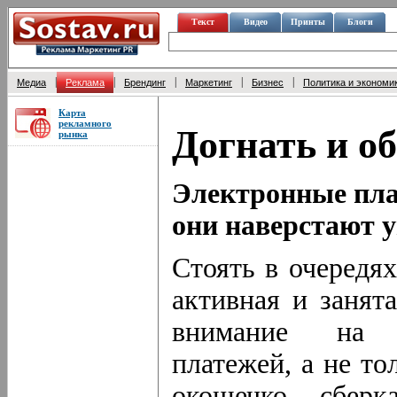
Текст
Видео
Принты
Блоги
|
|
|
|
|
Медиа
Реклама
Брендинг
Маркетинг
Бизнес
Политика и экономи
Карта
рекламного
Догнать и о
рынка
Электронные пла
они наверстают 
Стоять в очередях
активная и занят
внимание на а
платежей, а не т
окошечко сберк