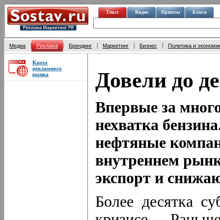
Текст
Видео
Принты
Блоги
|
|
|
|
|
Медиа
Реклама
Брендинг
Маркетинг
Бизнес
Политика и экономи
Карта
рекламного
Довели до д
рынка
Впервые за много
нехватка бензина
нефтяные компан
внутреннем рынк
экспорт и снижа
Более десятка су
кризисе. Рань