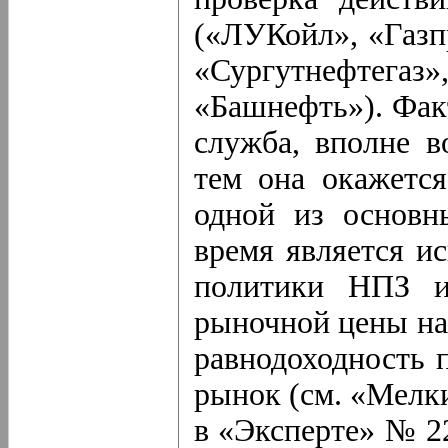
(«ЛУКойл», «Газп
«Сургутнефтега
«Башнефть»). Фак
служба, вполне в
тем она окажетс
одной из основн
время является и
политики НПЗ и
рыночной цены на
равнодоходность 
рынок (см. «Мелк
в «Эксперте» № 22