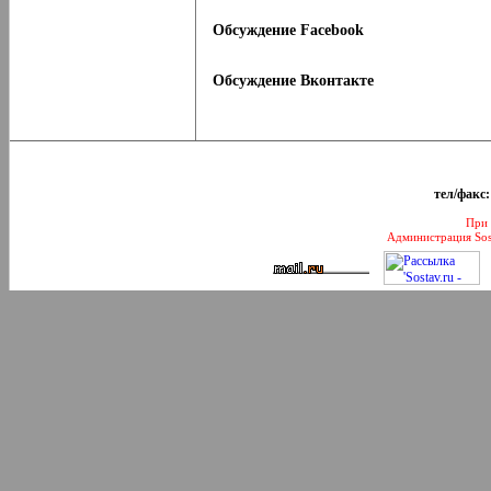
Обсуждение Facebook
Обсуждение Вконтакте
тел/факс:
При 
Администрация Sos