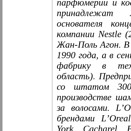
парфюмерии и ко
принадлежат 
основателя кон
компании Nestle 
Жан-Поль Агон. В
1990 года, а в се
фабрику в тех
область). Предпр
со штатом 300 
производстве шам
за волосами.
L’
брендами
L’Oreal
York, Cacharel.