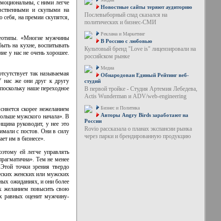
моциональны, с ними легче
Новостные сайты теряют аудиторию
увственными и скупыми на
Послевыборный спад сказался на
себя, на премии скупятся,
политических и бизнес-СМИ
Реклама и Маркетинг
реотипы. «Многие мужчины
В Россию с любовью
ыть на кухне, воспитывать
Культовый бренд "Love is" лицензировали на
ие у нас не очень хорошее.
российском рынке
Медиа
тсутствует так называемая
Обнародован Единый Рейтинг веб-
У нас же они друг к другу
студий
 поскольку наше переходное
В первой тройке - Студия Артемия Лебедева,
Actis Wunderman и ADV/web-engineering
Бизнес и Политика
сняется скорее нежеланием
Авторы Angry Birds заработают на
больше мужского начала». В
России
нщина руководит, у нее это
Rovio рассказала о планах экспансии рынка
имали с постов. Они в силу
через парки и брендированную продукцию
ет им в бизнесе».
оэтому ей легче управлять
прагматична». Тем не менее
 Этой точки зрения твердо
ческих женских или мужских
тных ожиданиях, и они более
их желанием повысить свою
их равных оценит мужчину-