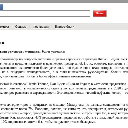
|
|
|
номика
Социум
Фестивали
Бизнес-блоги
а»
рыми руководят женщины, более успешны
врокомиссар по вопросам юстиции и правам европейских граждан Вивьян Рединг выска
 посты и представительство в правлениях предприятий. По их оценкам, компании, в 
 оказываются экономически более успешными по сравнению с теми, которые возгла
 не в гендерной принадлежности, а в личных качествах руководителя. Хотя и пр
, что и позволяет им быть более эффективными начальниками.
зетой International Herald Tribune, Ежи Бузек и Вивьян Рединг, в частности, предлагают
ре треть мест в управленческих структурах компаний и предприятий, а к 2020 го
ько вопрос равенства и справедливости. Это вопрос экономической эффективности», – 
елевых ориентиров в процентах не слышно. Между тем, по данным социологов, на с
оставляют всего 7%. Россияне, похоже, не считают, что предприятия, которыми ру
ельство тому – опрос, проведенный исследовательским центром SuperJob, в ходе которо
ботать. Как выяснилось, 43% респондентов предпочитают работать с мужчиной-начальн
10% опрошенных хотели бы, чтобы их руководителем была дама.