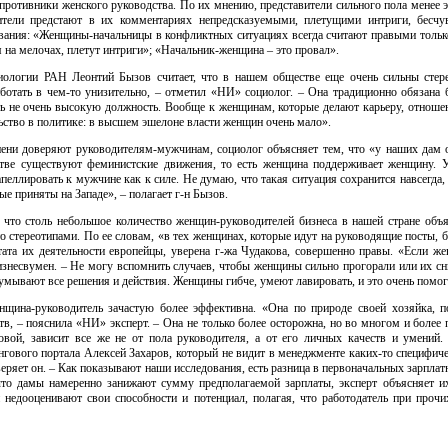
отивники женского руководства. По их мнению, представители сильного пола менее э
дители предстают в их комментариях непредсказуемыми, плетущими интриги, бесч
ания: «Женщины-начальницы в конфликтных ситуациях всегда считают правыми только 
 на мелочах, плетут интриги»; «Начальник-женщина – это провал».
иологии РАН Леонтий Бызов считает, что в нашем обществе еще очень сильны сте
отать в чем-то унизительно, – отметил «НИ» социолог. – Она традиционно обязана б
ать не очень высокую должность. Вообще к женщинам, которые делают карьеру, отношен
ьство в политике: в высшем эшелоне власти женщин очень мало».
пени доверяют руководителям-мужчинам, социолог объясняет тем, что «у наших дам о
стве существуют феминистские движения, то есть женщина поддерживает женщину. 
апеллировать к мужчине как к силе. Не думаю, что такая ситуация сохранится навсегда,
е приняты на Западе», – полагает г-н Бызов.
 что столь небольшое количество женщин-руководителей бизнеса в нашей стране объя
о стереотипами. По ее словам, «в тех женщинах, которые идут на руководящие посты, 
тата их деятельности европейцы, уверена г-жа Чудакова, совершенно правы. «Если же
изнесвумен. – Не могу вспомнить случаев, чтобы женщины сильно прогорали или их сн
умывают все решения и действия. Женщины гибче, умеют лавировать, и это очень помога
щина-руководитель зачастую более эффективна. «Она по природе своей хозяйка, п
тв, – пояснила «НИ» эксперт. – Она не только более осторожна, но во многом и более 
вой, зависит все же не от пола руководителя, а от его личных качеств и умений.
нгового портала Алексей Захаров, который не видит в менеджменте каких-то специфи
веряет он. – Как показывают наши исследования, есть разница в первоначальных зарпла
что дамы намеренно занижают сумму предполагаемой зарплаты, эксперт объясняет 
и недооценивают свои способности и потенциал, полагая, что работодатель при проч