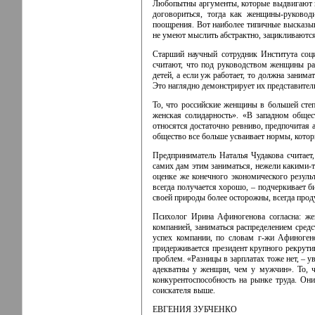
Любопытны аргументы, которые выдвигают пр
договориться, тогда как женщины-руково
поощрения. Вот наиболее типичные высказыв
не умеют мыслить абстрактно, зацикливаются
Старший научный сотрудник Института соц
считают, что под руководством женщины раб
детей, а если уж работает, то должна заним
Это наглядно демонстрирует их представител
То, что российские женщины в большей сте
женская солидарность». «В западном обще
относятся достаточно ревниво, предпочитая 
общество все больше усваивает нормы, которы
Предприниматель Наталья Чудакова считает,
самих дам этим заниматься, нежели какими-т
оценке же конечного экономического резуль
всегда получается хорошо, – подчеркивает б
своей природы более осторожны, всегда прод
Психолог Ирина Афиногенова согласна: жен
компанией, заниматься распределением средс
успех компании, по словам г-жи Афиногено
придерживается президент крупного рекрути
проблем. «Разницы в зарплатах тоже нет, – у
адекватны у женщин, чем у мужчин». То, 
конкурентоспособность на рынке труда. Он
соискателя выше.
ЕВГЕНИЯ ЗУБЧЕНКО