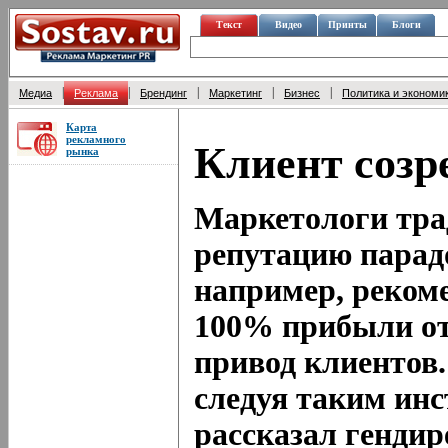
Текст
Видео
Принты
Блоги
|
|
|
|
|
Медиа
Реклама
Брендинг
Маркетинг
Бизнес
Политика и экономи
Карта
рекламного
Клиент созр
рынка
Маркетологи тра
репутацию парад
например, реком
100% прибыли от
привод клиентов.
следуя таким ин
рассказал генди