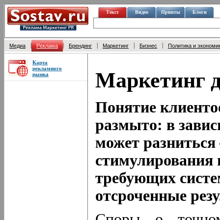
Текст
Видео
Принты
Блоги
|
|
|
|
|
Медиа
Реклама
Брендинг
Маркетинг
Бизнес
Политика и экономи
Карта
рекламного
Маркетинг 
рынка
Понятие клиенто
размыто: в завис
может разниться
стимулирования 
требующих систе
отсроченные рез
Споры о точном