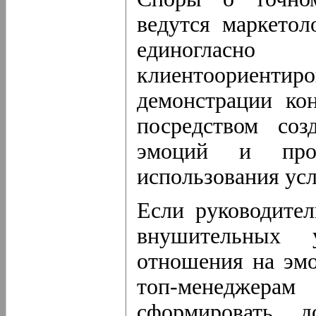
ведутся маркетол
единогласн
клиентоориент
демонстрации ко
посредством со
эмоций и про
использования ус
Если руководител
внушительных у
отношения на эмо
топ-менеджер
сформировать д