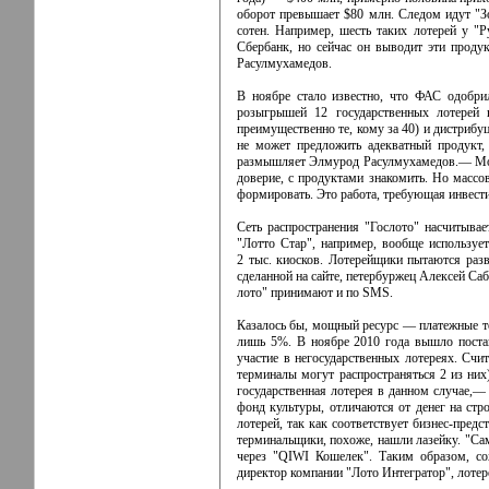
оборот превышает $80 млн. Следом идут "Зо
сотен. Например, шесть таких лотерей у "
Сбербанк, но сейчас он выводит эти проду
Расулмухамедов.
В ноябре стало известно, что ФАС одобри
розыгрышей 12 государственных лотерей
преимущественно те, кому за 40) и дистрибу
не может предложить адекватный продукт,
размышляет Элмурод Расулмухамедов.— Момен
доверие, с продуктами знакомить. Но массов
формировать. Это работа, требующая инвестиц
Сеть распространения "Гослото" насчитывает
"Лотто Стар", например, вообще использует
2 тыс. киосков. Лотерейщики пытаются разв
сделанной на сайте, петербуржец Алексей Саб
лото" принимают и по SMS.
Казалось бы, мощный ресурс — платежные те
лишь 5%. В ноябре 2010 года вышло постан
участие в негосударственных лотереях. Счи
терминалы могут распространяться 2 из них)
государственная лотерея в данном случае,
фонд культуры, отличаются от денег на стр
лотерей, так как соответствует бизнес-пред
терминальщики, похоже, нашли лазейку. "Сам
через "QIWI Кошелек". Таким образом, со
директор компании "Лото Интегратор", лотер