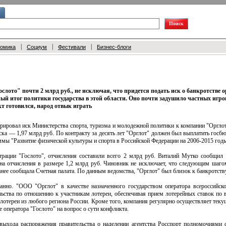
|
|
|
номика
Социум
Фестивали
Бизнес-блоги
слото" почти 2 млрд руб., не исключая, что придется подать иск о банкротстве
ый итог политики государства в этой области. Оно почти задушило частных игрок
т готовился, народ отвык играть
рировал иск Министерства спорта, туризма и молодежной политики к компании "Орглот
ска — 1,97 млрд руб. По контракту за десять лет "Орглот" должен был выплатить госбю
мы "Развитие физической культуры и спорта в Российской Федерации на 2006-2015 годы
трации "Гослото", отчисления составили всего 2 млрд руб. Виталий Мутко сообщил 
а отчисления в размере 1,2 млрд руб. Чиновник не исключает, что следующим шагом 
нее сообщала Счетная палата. По данным ведомства, "Орглот" был близок к банкротству
но. "ООО "Орглот" в качестве назначенного государством оператора всероссийско
льства по отношению к участникам лотереи, обеспечивая прием лотерейных ставок по 
отереи из любого региона России. Кроме того, компания регулярно осуществляет теку
 оператора "Гослото" на вопрос о сути конфликта.
 выхода распоряжения правительства о наделении агентства Росспорт полномочиями о