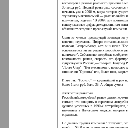
гослотереи в режиме реального времени. Был
35 млрд руб. Первый розыгрыш состоялся л
начались уже в 2006-м, когда лотерея сущес
эту планку максимальной — реально выйти н
получается, подвели. "В 2009 году произош
вышеуказанные цифры доходности, нам неизв
объясняют сегодня в пресс-службе компании.
Один из членов предыдущей команды на ус
конечно, нереальны. Цифры согласовывалис
платежи, Газпромбанку, хоть он и шел в "Го
основывались ни на реалиях российского р
понимают". Собственно, подобные соображени
возможности рынка, скорость его формиро
существуют в России",— говорит Элмурод Рас
"Лотто Стар": "Нет механизма, с помощью к
отношении "Орглота" или, более того, закрыт
И это так. "Гослото" — крупнейший игрок и,
более 1 млн руб. было 33. А общая сумма — 
Джекпот не разыгран
Российский лотерейный рынок давно пережива
считает, что говорить о серьезном лотерейн
душило успешных в 1990-х лотерейщиков, ч
изменения в Налоговом кодексе, которые в
оправился.
По данным группы компаний "Лотпром", пот
года) — $400 млн, примерно половина прихо