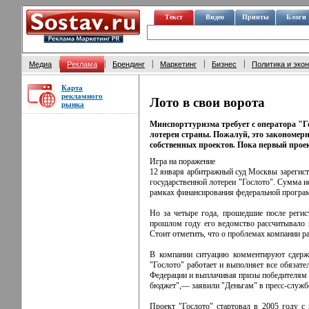
Текст
Видео
Принты
Блоги
|
|
|
|
|
Медиа
Реклама
Брендинг
Маркетинг
Бизнес
Политика и эко
Карта
рекламного
Лото в свои ворота
рынка
Минспорттуризма требует с оператора "Го
лотереи страны. Пожалуй, это закономерн
собственных проектов. Пока первый проек
Игра на поражение
12 января арбитражный суд Москвы зарегист
государственной лотереи "Гослото". Сумма и
рамках финансирования федеральной програм
Но за четыре года, прошедшие после регис
прошлом году его ведомство рассчитывало н
Стоит отметить, что о проблемах компании ра
В компании ситуацию комментируют сдержан
"Гослото" работает и выполняет все обязате
Федерации и выплачивая призы победителям л
бюджет",— заявили "Деньгам" в пресс-службе
Проект "Гослото" стартовал в 2005 году с