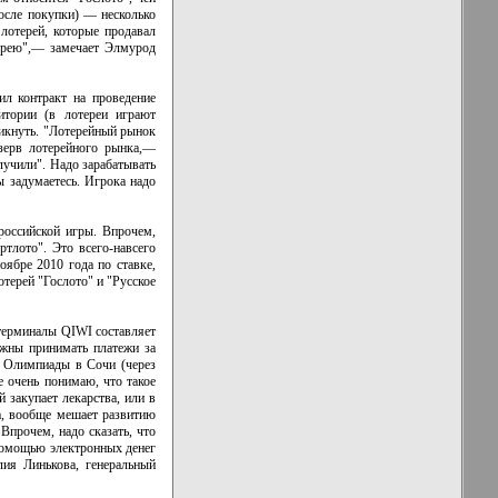
осле покупки) — несколько
лотерей, которые продавал
терею",— замечает Элмурод
л контракт на проведение
тории (в лотереи играют
никнуть. "Лотерейный рынок
езерв лотерейного рынка,—
лучили". Надо зарабатывать
ы задумаетесь. Игрока надо
ероссийской игры. Впрочем,
тлото". Это всего-навсего
оябре 2010 года по ставке,
отерей "Гослото" и "Русское
терминалы QIWI составляет
лжны принимать платежи за
ку Олимпиады в Сочи (через
е очень понимаю, что такое
закупает лекарства, или в
та, вообще мешает развитию
Впрочем, надо сказать, что
 помощью электронных денег
лия Линькова, генеральный