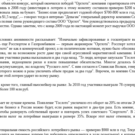
 объявлен конкурс, который окончился победой "Орглота": компания гарантировала отч
ишь в 2008 году (инвестиции в лотерею к этому моменту составили примерно $200 
твовала лишь на бумаге. "Бизнес-план предполагает годовой оборот $700-800 млн в год
а $1,5 млрд",— говорил тогда в интервью "Деньгам" генеральный директор компании С
ла полная смена руководящего состава ООО "Орглот". Чем руководствовалось предыдущ
естно. Однако заметим, что с конца 2009 года по настоящий момент рост выручки ОО
ловиях анонимности рассказывает: "Изначально зафиксированные в госконтракте в
ь еще Росспортом и Газпромбанком — первым акционером "Орглота": Росспорт хотел
слото" не как в коммерческий проект, а по политическим мотивам, нужно было обоснова
ынка, ни на возможном росте даже при самой агрессивной маркетинговой кампании. И
я участники рынка высказывали и два года назад. "Те люди, которые запускали "Гослот
вания, недооценили риски и взяли повышенные обязательства. Многое делалось бе
улмухамедов, экс-владелец "Русского лото". С ним согласен и Станислав Волков, ген
оторого можно в разы увеличить объем продаж за два года". Впрочем, по мнению Ста
ие этой лотереи ударят по всему рынку.
 кроме того, главный ньюсмейкер на рынке. За 2010 год участники выиграли 78 супер
более 100 млн руб.
ет не лучшие времена. Появление "Гослото" увеличило его оборот на 20% по итогам 2
ом бизнесе в России можно будет, если рынок вырастет в два-три раза. Есть мнение,
тобы развернуть собственный проект и повторить успех советского "Спортлото". В 
вели налог на лотерейные выигрыши в размере 35%. Вскоре этот налог отменили, н
енциальная емкость российского лотерейного рынка — примерно $900 млн в год. Теку
дится на тиражные лотереи (их победитель определяется в ходе розыгрыша), к которы