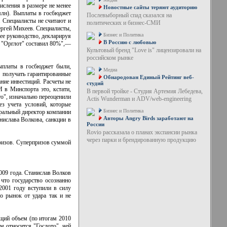
исления в размере не менее
Новостные сайты теряют аудиторию
млн). Выплаты в госбюджет
Послевыборный спад сказался на
. Специалисты не считают и
политических и бизнес-СМИ
ергей Михеев. Специалисты,
Бизнес и Политика
ее руководство, декларируя
В Россию с любовью
О "Орглот" составил 80%",—
Культовый бренд "Love is" лицензировали на
российском рынке
ыплаты в госбюджет были,
Медиа
 получать гарантированные
Обнародован Единый Рейтинг веб-
ние инвестиций. Расчеты не
студий
 в Минспорта это, кстати,
В первой тройке - Студия Артемия Лебедева,
о", изначально переоценили
Actis Wunderman и ADV/web-engineering
з учета условий, которые
Бизнес и Политика
еральный директор компании
Авторы Angry Birds заработают на
нислава Волкова, санкции в
России
Rovio рассказала о планах экспансии рынка
через парки и брендированную продукцию
призов. Суперпризов суммой
009 года. Станислав Волков
 что государство осознанно
2001 году вступили в силу
о рынок от удара так и не
щий объем (по итогам 2010
м относится "Гослото", чей