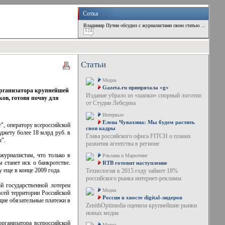
Сотка
Владимир Путин обсудил с журналистами свою статью ...
124
Статьи
Медиа
Gazeta.ru припрятала «g»
 организатора крупнейшей
Издание убрало из «шапки» спорный логотип
ов, готовя почву для
от Студии Лебедева
Интервью
Елена Чувахина: Мы будем растить
", оператору всероссийской
свои кадры
джету более 18 млрд руб. в
Глава российского офиса FITCH о планах
".
развития агентства в регионе
журналистам, что только в
Реклама и Маркетинг
станет иск о банкротстве.
RTB готовит наступление
 еще в конце 2009 года.
Технология к 2015 году займет 18%
российского рынка интернет-рекламы
й государственной лотереи
Медиа
всей территории Российской
Россия в хвосте digital-лидеров
щие обязательные платежи в
ZenithOptimedia оценила крупнейшие рынки
новых медиа
рганизатора всероссийской
Медиа