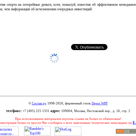
ития спорта на лотерейные деньги, хотя, пожалуй, известия об эффективном менеджме
ше, чем информация об исчезновении очередных инвестиций.
©
Состав.ру
1998-2026, фирменный стиль
Depot WPF
тел/факс:
адрес:
+7 (495) 225 1331
109004, Москва, Пестовский пер., д. 16, стр. 2
При использовании материалов портала ссылка на Sostav.ru обязательна!
E
нистрация Sostav.ru просит Вас сообщать о всех замеченных технических неполадках на