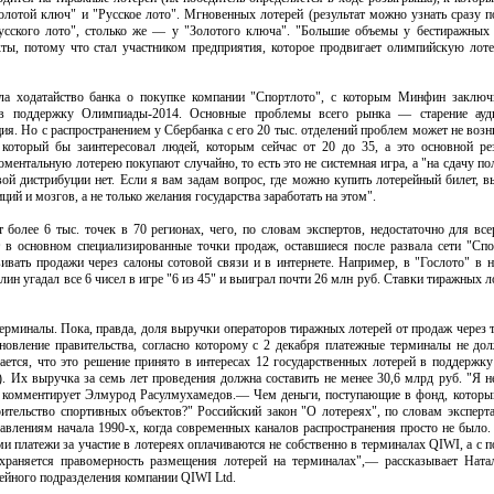
лотой ключ" и "Русское лото". Мгновенных лотерей (результат можно узнать сразу п
Русского лото", столько же — у "Золотого ключа". "Большие объемы у бестиражных 
кты, потому что стал участником предприятия, которое продвигает олимпийскую ло
ла ходатайство банка о покупке компании "Спортлото", с которым Минфин заключи
 в поддержку Олимпиады-2014. Основные проблемы всего рынка — старение ауди
ция. Но с распространением у Сбербанка с его 20 тыс. отделений проблем может не воз
 который бы заинтересовал людей, которым сейчас от 20 до 35, а это основной р
тальную лотерею покупают случайно, то есть это не системная игра, а "на сдачу по
ой дистрибуции нет. Если я вам задам вопрос, где можно купить лотерейный билет, в
ий и мозгов, а не только желания государства заработать на этом".
 более 6 тыс. точек в 70 регионах, чего, по словам экспертов, недостаточно для вс
 в основном специализированные точки продаж, оставшиеся после развала сети "Спор
ивать продажи через салоны сотовой связи и в интернете. Например, в "Гослото" в н
лин угадал все 6 чисел в игре "6 из 45" и выиграл почти 26 млн руб. Ставки тиражных л
рминалы. Пока, правда, доля выручки операторов тиражных лотерей от продаж через 
овление правительства, согласно которому с 2 декабря платежные терминалы не до
тается, что это решение принято в интересах 12 государственных лотерей в поддерж
. Их выручка за семь лет проведения должна составить не менее 30,6 млрд руб. "Я н
— комментирует Элмурод Расулмухамедов.— Чем деньги, поступающие в фонд, который 
оительство спортивных объектов?" Российский закон "О лотереях", по словам экспер
ставлениям начала 1990-х, когда современных каналов распространения просто не было. 
и платежи за участие в лотереях оплачиваются не собственно в терминалах QIWI, а с
храняется правомерность размещения лотерей на терминалах",— рассказывает Ната
ейного подразделения компании QIWI Ltd.