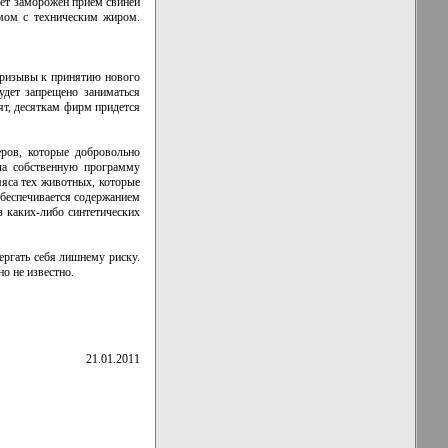
дет заморожен прием свиней
мом с техническим жиром.
призывы к принятию нового
удет запрещено заниматься
ят, десяткам фирм придется
еров, которые добровольно
ла собственную программу
мяса тех животных, которые
обеспечивается содержанием
з каких-либо синтетических
ергать себя лишнему риску.
о не известно.
21.01.2011