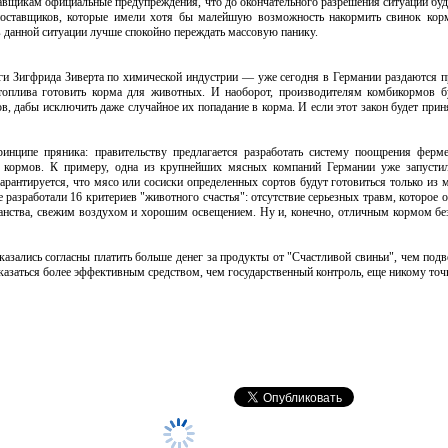
тавщикам официальные предупреждения, что до окончательного разрешения ситуации бу
 поставщиков, которые имели хотя бы малейшую возможность накормить свинок кор
 данной ситуации лучше спокойно переждать массовую панику.
ги Зигфрида Зиверта по химической индустрии — уже сегодня в Германии раздаются 
топлива готовить корма для животных. И наоборот, производителям комбикормов б
, дабы исключить даже случайное их попадание в корма. И если этот закон будет прин
инципе пряника: правительству предлагается разработать систему поощрения ферм
х кормов. К примеру, одна из крупнейших мясных компаний Германии уже запусти
арантируется, что мясо или сосиски определенных сортов будут готовиться только из 
разработали 16 критериев "животного счастья": отсутствие серьезных травм, которое 
транства, свежим воздухом и хорошим освещением. Ну и, конечно, отличным кормом бе
зались согласны платить больше денег за продукты от "Счастливой свиньи", чем подв
казаться более эффективным средством, чем государственный контроль, еще никому точн