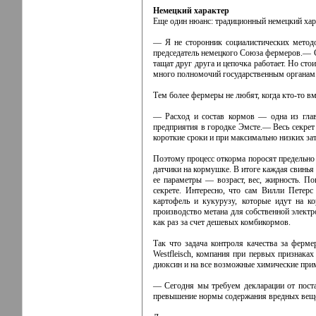
Немецкий характер
Еще один нюанс: традиционный немецкий хара
— Я не сторонник социалистических метод
председатель немецкого Союза фермеров.— Се
тащат друг друга и цепочка работает. Но сто
много полномочий государственным органам
Тем более фермеры не любят, когда кто-то в
— Расход и состав кормов — одна из глав
предприятия в городке Эмсте.— Весь секрет 
короткие сроки и при максимально низких зат
Поэтому процесс откорма поросят предельно
датчики на кормушке. В итоге каждая свинья 
ее параметры — возраст, вес, жирность. П
секрете. Интересно, что сам Вилли Петерс
картофель и кукурузу, которые идут на к
производство метана для собственной элект
как раз за счет дешевых комбикормов.
Так что задача контроля качества за ферме
Westfleisch, компания при первых признака
диоксин и на все возможные химические при
— Сегодня мы требуем декларации от поста
превышение нормы содержания вредных вещес