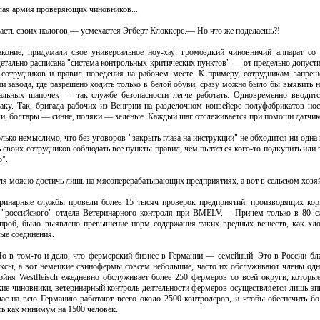
лая армия проверяющих чиновников...
асть своих налогов,— усмехается Эгберт Клоккерс.— Но что же поделаешь?!
коние, придумали свое универсальное ноу-хау: громоздкий чиновничий аппарат с
детально расписана "система контрольных критических пунктов" — от предельно допус
сотрудников и правил поведения на рабочем месте. К примеру, сотрудникам запрещ
ии завода, где разрешено ходить только в белой обуви, сразу можно было бы выявить
иальных шапочек — так службе безопасности легче работать. Одновременно вводит
аку. Так, бригада рабочих из Венгрии на разделочном конвейере полуфабрикатов нос
, болгары — синие, поляки — зеленые. Каждый шаг отслеживается при помощи датчико
только немыслимо, что без уговоров "закрыть глаза на инструкции" не обходится ни одн
 своих сотрудников соблюдать все пункты правил, чем пытаться кого-то подкупить или 
о".
ля можно достичь лишь на мясоперерабатывающих предприятиях, а вот в сельском хозяй
ринарные службы провели более 15 тысяч проверок предприятий, производящих кор
 "российского" отдела Ветеринарного контроля при BMELV.— Причем только в 80 сл
 проб, было выявлено превышение норм содержания таких вредных веществ, как хл
ые соединения.
о в том-то и дело, что фермерский бизнес в Германии — семейный. Это в России бла
ксы, а вот немецкие свинофермы совсем небольшие, часто их обслуживают члены од
ойня Westfleisch ежедневно обслуживает более 250 фермеров со всей округи, которы
цкие чиновники, ветеринарный контроль деятельности фермеров осуществляется лишь эп
час на всю Германию работают всего около 2500 контролеров, и чтобы обеспечить б
ь как минимум на 1500 человек.