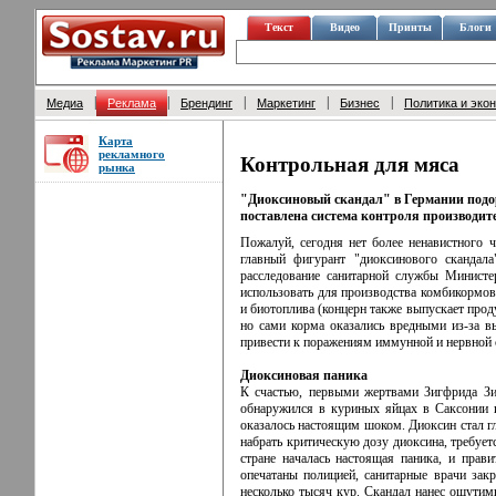
Текст
Видео
Принты
Блоги
|
|
|
|
|
Медиа
Реклама
Брендинг
Маркетинг
Бизнес
Политика и эко
Карта
рекламного
Контрольная для мяса
рынка
"Диоксиновый скандал" в Германии подо
поставлена система контроля производите
Пожалуй, сегодня нет более ненавистного 
главный фигурант "диоксинового скандала
расследование санитарной службы Министе
использовать для производства комбикормо
и биотоплива (концерн также выпускает прод
но сами корма оказались вредными из-за в
привести к поражениям иммунной и нервной 
Диоксиновая паника
К счастью, первыми жертвами Зигфрида Зи
обнаружился в куриных яйцах в Саксонии и
оказалось настоящим шоком. Диоксин стал гл
набрать критическую дозу диоксина, требует
стране началась настоящая паника, и прав
опечатаны полицией, санитарные врачи зак
несколько тысяч кур. Скандал нанес ощути