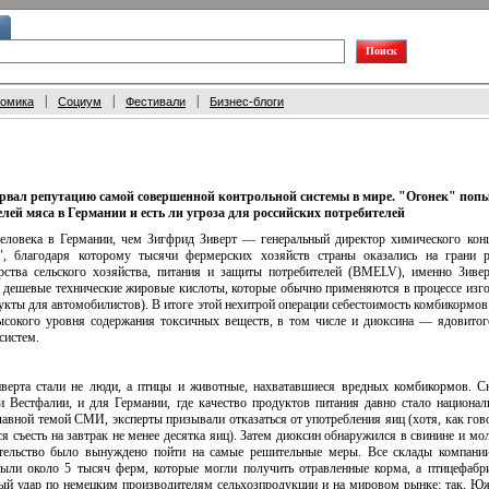
|
|
|
номика
Социум
Фестивали
Бизнес-блоги
рвал репутацию самой совершенной контрольной системы в мире. "Огонек" попы
лей мяса в Германии и есть ли угроза для российских потребителей
человека в Германии, чем Зигфрид Зиверт — генеральный директор химического конце
", благодаря которому тысячи фермерских хозяйств страны оказались на грани р
рства сельского хозяйства, питания и защиты потребителей (BMELV), именно Зиве
в дешевые технические жировые кислоты, которые обычно применяются в процессе изг
укты для автомобилистов). В итоге этой нехитрой операции себестоимость комбикормов с
ысокого уровня содержания токсичных веществ, в том числе и диоксина — ядовитог
систем.
верта стали не люди, а птицы и животные, нахватавшиеся вредных комбикормов. С
 Вестфалии, и для Германии, где качество продуктов питания давно стало национал
авной темой СМИ, эксперты призывали отказаться от употребления яиц (хотя, как гово
ся съесть на завтрак не менее десятка яиц). Затем диоксин обнаружился в свинине и мо
ительство было вынуждено пойти на самые решительные меры. Все склады компании
рыли около 5 тысяч ферм, которые могли получить отравленные корма, а птицефаб
мый удар по немецким производителям сельхозпродукции и на мировом рынке: так, Ю