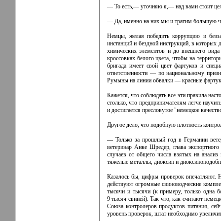
— То есть,— уточняю я,— над вами стоит це
— Да, именно на них мы и тратим большую ч
Немцы, желая победить коррупцию и безза
инстанций и бездной инструкций, в которых 
химических элементов и до внешнего вида 
кроссовках белого цвета, чтобы на территор
бригада имеет свой цвет фартуков и спец
ответственности — по национальному призн
Румыны на линии обвалки — красные фартуки
Кажется, что соблюдать все эти правила нас
столько, что предпринимателям легче научить
и достигается пресловутое "немецкое качеств
Другое дело, что подобную плотность контро
— Только за прошлый год в Германии вете
ветеринар Анке Шредер, глава экспортного
случаев от общего числа взятых на анализ
тяжелые металлы, диоксин и диоксиноподобн
Казалось бы, цифры проверок впечатляют. Н
действуют огромные свиноводческие компле
тысячи и тысячи (к примеру, только одна б
9 тысяч свиней). Так что, как считают неме
Союза контролеров продуктов питания, сей
уровень проверок, штат необходимо увеличит