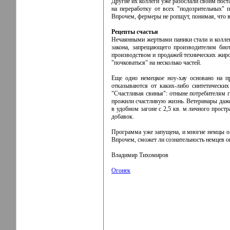
Другие их коллеги уже разослали своим пос
на переработку от всех "подозрительных"
Впрочем, фермеры не ропщут, понимая, что в
Рецепты счастья
Нечаянными жертвами паники стали и колле
закона, запрещающего производителям био
производством и продажей технических жиров
"почковаться" на несколько частей.
Еще одно немецкое ноу-хау основано на пр
отказываются от каких-либо синтетически
"Счастливая свинья": отныне потребителям г
прожили счастливую жизнь. Ветеринары даже 
в удобном загоне с 2,5 кв. м личного прос
добавок.
Программа уже запущена, и многие немцы ока
Впрочем, сможет ли сознательность немцев о
Владимир Тихомиров
Огонек