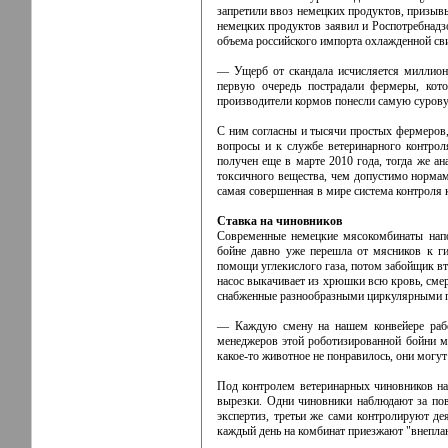
запретили ввоз немецких продуктов, призыв
немецких продуктов заявил и Роспотребнадз
объема российского импорта охлажденной св
— Ущерб от скандала исчисляется миллион
первую очередь пострадали фермеры, кот
производители кормов понесли самую суровую
С ним согласны и тысячи простых фермеров,
вопросы и к службе ветеринарного контрол
получен еще в марте 2010 года, тогда же ан
токсичного вещества, чем допустимо нормам
самая совершенная в мире система контроля к
Ставка на чиновников
Современные немецкие мясокомбинаты напо
бойне давно уже перешла от мясников к ги
помощи углекислого газа, потом забойщик вт
насос выкачивает из хрюшки всю кровь, смер
снабженные разнообразными циркулярными пи
— Каждую смену на нашем конвейере работ
менеджеров этой роботизированной бойни м
какое-то животное не понравилось, они могут
Под контролем ветеринарных чиновников на
вырезки. Одни чиновники наблюдают за пов
экспертиз, третьи же сами контролируют д
каждый день на комбинат приезжают "внепла