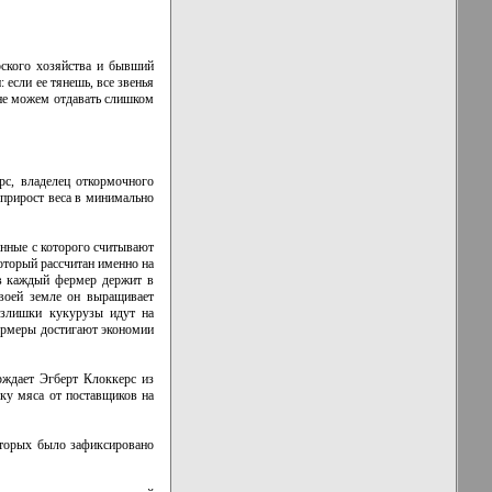
рского хозяйства и бывший
если ее тянешь, все звенья
ы не можем отдавать слишком
с, владелец откормочного
 прирост веса в минимально
анные с которого считывают
который рассчитан именно на
ав каждый фермер держит в
своей земле он выращивает
излишки кукурузы идут на
фермеры достигают экономии
рждает Эгберт Клоккерс из
рку мяса от поставщиков на
оторых было зафиксировано