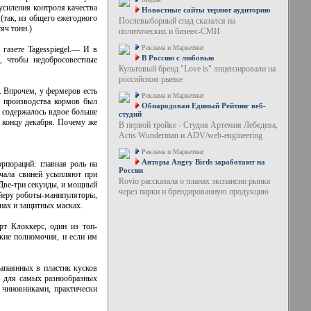
усиления контроля качества
Новостные сайты теряют аудиторию
(так, из общего ежегодного
Послевыборный спад сказался на
яч тонн.)
политических и бизнес-СМИ
Реклама и Маркетинг
газете Tagesspiegel.— И в
В Россию с любовью
, чтобы недобросовестные
Культовый бренд "Love is" лицензировали на
российском рынке
 Впрочем, у фермеров есть
Реклама и Маркетинг
я производства кормов был
Обнародован Единый Рейтинг веб-
h содержалось вдвое больше
студий
 концу декабря. Почему же
В первой тройке - Студия Артемия Лебедева,
Actis Wunderman и ADV/web-engineering
Реклама и Маркетинг
Авторы Angry Birds заработают на
пораций: главная роль на
России
ачала свиней усыпляют при
Rovio рассказала о планах экспансии рынка
 Две-три секунды, и мощный
через парки и брендированную продукцию
ейеру роботы-манипуляторы,
нах и защитных масках.
т Клоккерс, один из топ-
кие полномочия, и если им
апаянных в пластик кусков
в для самых разнообразных
 чиновниками, практически