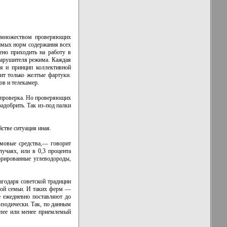
о множеством проверяющих
тимых норм содержания всех
ено приходить на работу в
 нарушителя режима. Каждая
ся и принцип коллективной
ит только желтые фартуки.
в и телекамер.
а проверка. Но проверяющих
задобрить. Так из-под палки
стве ситуация иная.
мовые средства,— говорит
учаях, или в 0,3 процента
орированные углеводороды,
годаря советской традиции
ной семьи. И таких ферм —
е ежедневно поставляют до
изодически. Так, по данным
олее или менее приемлемый