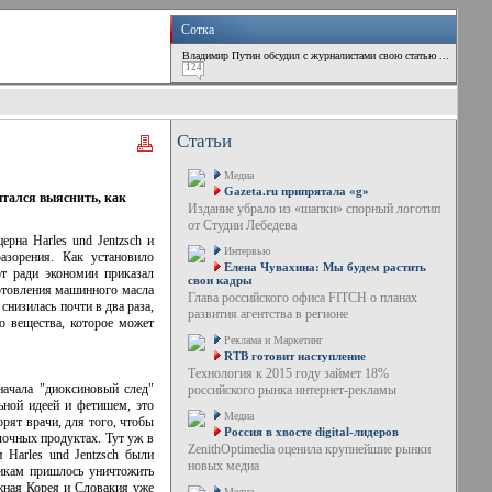
Сотка
Владимир Путин обсудил с журналистами свою статью ...
124
Статьи
Медиа
Gazeta.ru припрятала «g»
тался выяснить, как
Издание убрало из «шапки» спорный логотип
от Студии Лебедева
рна Harles und Jentzsch и
Интервью
азорения. Как установило
Елена Чувахина: Мы будем растить
рт ради экономии приказал
свои кадры
отовления машинного масла
Глава российского офиса FITCH о планах
низилась почти в два раза,
развития агентства в регионе
о вещества, которое может
Реклама и Маркетинг
RTB готовит наступление
Технология к 2015 году займет 18%
начала "диоксиновый след"
российского рынка интернет-рекламы
ьной идеей и фетишем, это
Медиа
рят врачи, для того, чтобы
Россия в хвосте digital-лидеров
лочных продуктах. Тут уж в
ZenithOptimedia оценила крупнейшие рынки
 Harles und Jentzsch были
новых медиа
рикам пришлось уничтожить
жная Корея и Словакия уже
Медиа