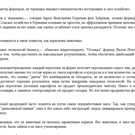
ктер фермеров, не терпящих никакого вмешательства посторонних в свое хозяйство.
ов в экономике,— говорит барон Константин Геереман фон Зуйдтвик, хозяин ферме
льское хозяйство в Германии основано на простом, но эффективном принципе цепочки: 
ит надавить на нее извне, как сцепка ослабевает и вся цепочка распадается. Поэтому м
.
мешивается в такие тонкости, как кормление животных.
ных технологий бизнеса,— объяснил корреспонденту "Огонька" фермер Вилли Петер
в том, чтобы рассчитать их максимально результативно, чтобы обеспечить наибольший
ратах.
 компьютеризирован: каждый поросенок на ферме получает персональную серьгу-чип, д
получает именно тот состав корма из смеси картофеля и кукурузы и в том количестве, 
онятно, что свиные "диеты" без комбикормов не обходятся, но их количество и сост
 достигает хороших результатов лишь путем внедрения передовых технологий. На 
орм поросятам (излишки картофеля он продает производителям чипсов). Навоз и 
ростанции, а лишнюю электроэнергию он продает соседям. Но вот менее продвинутые 
рской продукцией часто ложится на плечи самих переработчиков мяса. Так, как утве
х "диоксиновой паники" сама и без каких-либо инструкций сверху инициировала прове
меси.
вщиков, что их животные не питались зараженным кормом. Все животные, в мясе к
тв, были забиты и их мясо утилизировано.