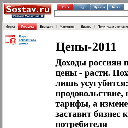
Текст
Видео
Принты
Блоги
|
|
|
|
|
Медиа
Реклама
Брендинг
Маркетинг
Бизнес
Политика и экономи
Карта
рекламного
Цены-2011
рынка
Доходы россиян 
цены - расти. Пох
лишь усугубится
продовольствие,
тарифы, а измен
заставит бизнес 
потребителя