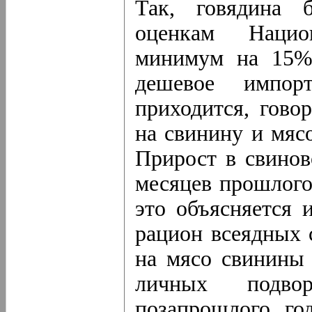
Так, говядина 
оценкам Нацио
минимум на 15%)
дешевое импор
приходится, гово
на свинину и мяс
Прирост в свинов
месяцев прошлого
это объясняется 
рацион всеядных 
на мясо свинины 
личных подво
позапрошлого го