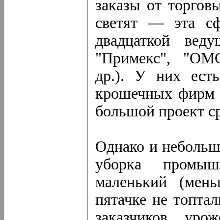
заказы от торгов
светят — эта сф
двадцаткой веду
"Примекс", "ОМС
др.). У них ест
крошечных фирм 
большой проект с
Однако и неболь
уборка промыш
маленький (мен
пятачке не топта
заказчиков урож