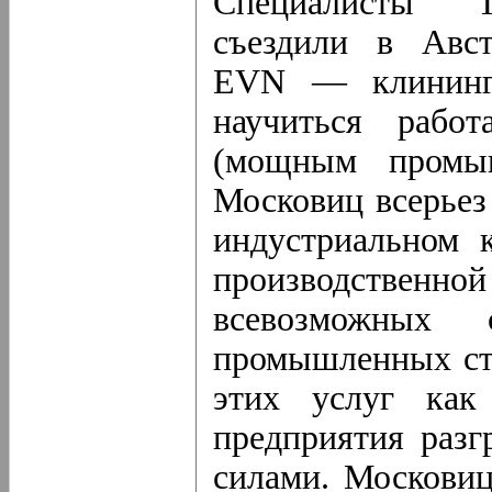
Специалисты "Т
съездили в Авс
EVN — клининго
научиться рабо
(мощным промыш
Московиц всерьез
индустриальном 
производственной
всевозможных с
промышленных сто
этих услуг как
предприятия раз
силами. Московиц