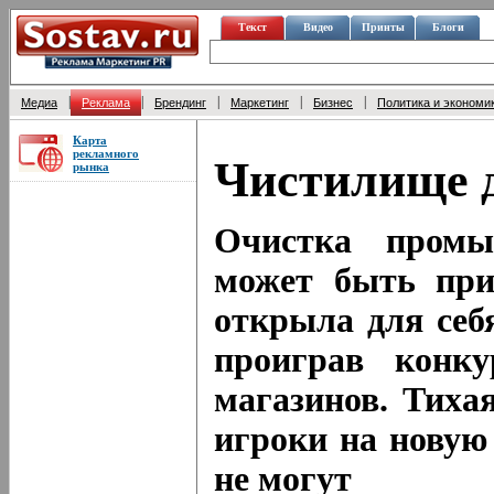
Текст
Видео
Принты
Блоги
|
|
|
|
|
Медиа
Реклама
Брендинг
Маркетинг
Бизнес
Политика и экономи
Карта
рекламного
Чистилище 
рынка
Очистка промы
может быть при
открыла для себ
проиграв конк
магазинов. Тиха
игроки на новую 
не могут