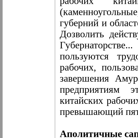
рабочих кит
(каменноугольные
губерний и облас
Дозволить дейст
Губернаторстве
пользуются труд
рабочих, пользов
завершения Амур
предприятиям э
китайских рабочих
превышающий пят
Аполитичные са