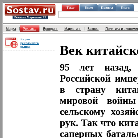
Текст
Видео
Принты
Блоги
|
|
|
|
|
Медиа
Реклама
Брендинг
Маркетинг
Бизнес
Политика и экономи
Карта
рекламного
Век китайск
рынка
95 лет назад, 
Российской импе
в страну кита
мировой войны
сельскому хозяй
рук. Так что кит
саперных баталь