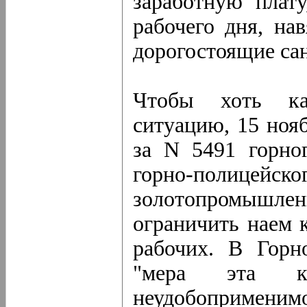
заработную плату
рабочего дня, на
дорогостоящие са
Чтобы хоть ка
ситуацию, 15 ноя
за N 5491 горно
горно-полиц
золотопромышле
ограничить наем 
рабочих. В Горн
"мера эта ка
неудобоприменимо