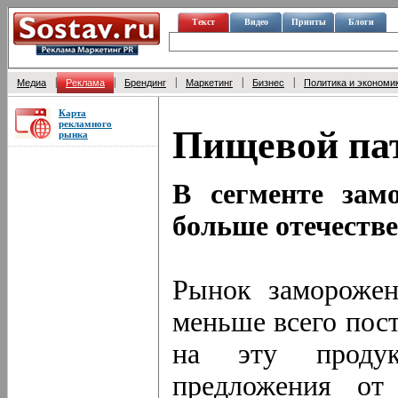
Текст
Видео
Принты
Блоги
|
|
|
|
|
Медиа
Реклама
Брендинг
Маркетинг
Бизнес
Политика и экономи
Карта
рекламного
Пищевой па
рынка
В сегменте зам
больше отечеств
Рынок заморожен
меньше всего пост
на эту проду
предложения от 