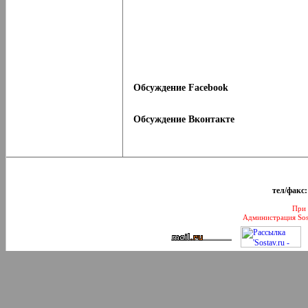
Обсуждение Facebook
Обсуждение Вконтакте
тел/факс:
При 
Администрация Sos