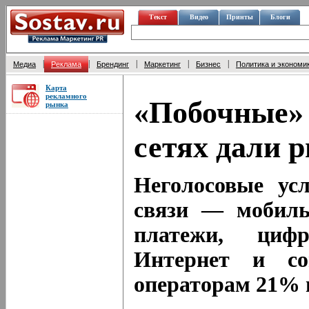
Текст
Видео
Принты
Блоги
|
|
|
|
|
Медиа
Реклама
Брендинг
Маркетинг
Бизнес
Политика и экономи
Карта
рекламного
«Побочные»
рынка
сетях дали 
Неголосовые ус
связи — мобиль
платежи, циф
Интернет и с
операторам 21%