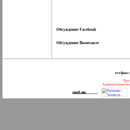
Обсуждение Facebook
Обсуждение Вконтакте
тел/факс:
При 
Администрация Sos