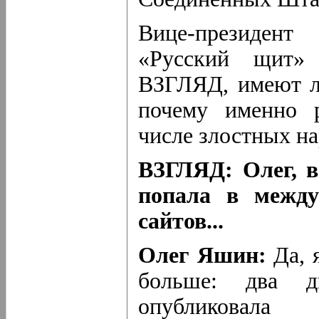
Вице-президен
«Русский щит»
ВЗГЛЯД, имеют л
почему именно р
числе злостных н
ВЗГЛЯД: Олег, в
попала в между
сайтов...
Олег Яшин:
Да, 
больше: два 
опубликова