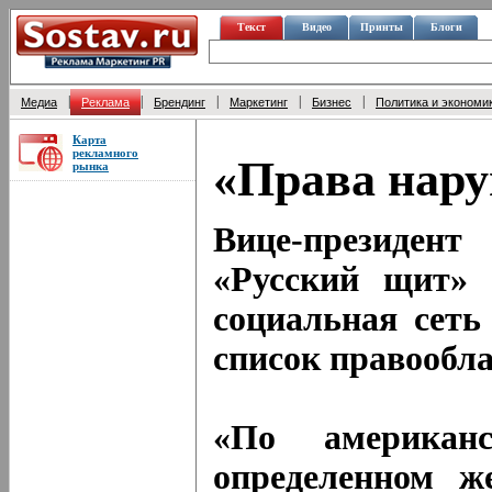
Текст
Видео
Принты
Блоги
|
|
|
|
|
Медиа
Реклама
Брендинг
Маркетинг
Бизнес
Политика и экономи
Карта
рекламного
«Права нару
рынка
Вице-президен
«Русский щит» 
социальная сеть
список правообл
«По американс
определенном ж