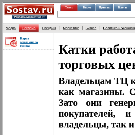
Текст
Видео
Принты
Блоги
|
|
|
|
|
Медиа
Реклама
Брендинг
Маркетинг
Бизнес
Политика и экономи
Карта
рекламного
Катки работ
рынка
торговых це
Владельцам ТЦ ка
как магазины. О
Зато они генер
покупателей, 
владельцы, так и