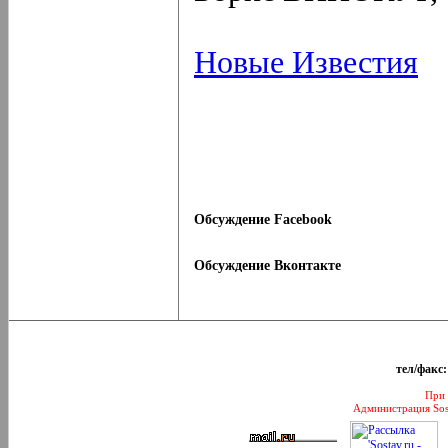
Новые Известия
Обсуждение Facebook
Обсуждение Вконтакте
тел/факс:
При 
Администрация Sos