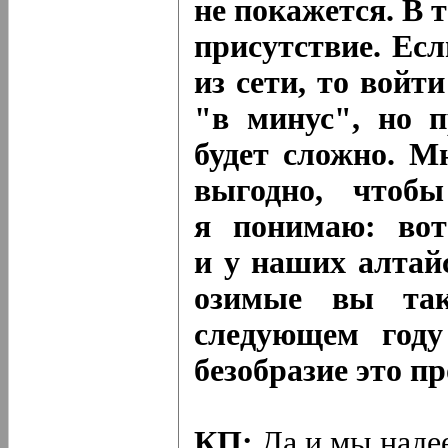
не покажется. В 
присутствие. Ес
из сети, то войт
"в минус", но п
будет сложно. М
выгодно, чтоб
я понимаю: вот
и у наших алтай
озимые вы так
следующем году
безобразие это п
КП:
Да и мы надее