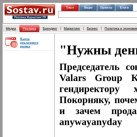
Текст
Видео
Принты
Блоги
|
|
|
|
|
Медиа
Реклама
Брендинг
Маркетинг
Бизнес
Политика и экономи
Карта
рекламного
"Нужны день
рынка
Председатель со
Valars Group К
гендиректору
Покорняку, поче
и зачем прода
anywayanyday