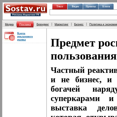
Текст
Видео
Принты
Блоги
|
|
|
|
|
Медиа
Реклама
Брендинг
Маркетинг
Бизнес
Политика и экономи
Карта
рекламного
Предмет ро
рынка
пользования
Частный реактив
и не бизнес, и
богачей наря
суперкарами и
выставка дело