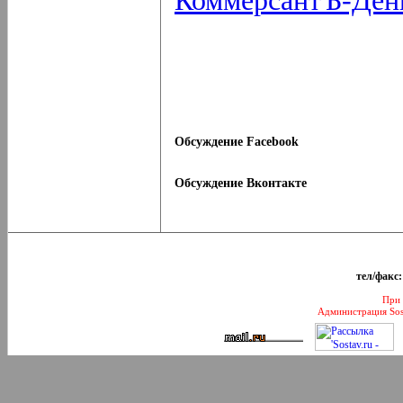
КоммерсантЪ-Ден
Обсуждение Facebook
Обсуждение Вконтакте
тел/факс:
При 
Администрация Sos