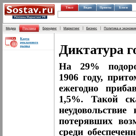
Текст
Видео
Принты
Блоги
|
|
|
|
|
Медиа
Реклама
Брендинг
Маркетинг
Бизнес
Политика и экономи
Карта
рекламного
Диктатура г
рынка
На 29% подор
1906 году, прит
ежегодно приба
1,5%. Такой ск
неудовольствие 
потерявших воз
среди обеспечен