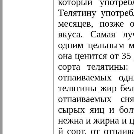
который употреб
Телятину употреб
месяцев, позже 
вкуса. Самая лу
одним цельным м
она ценится от 35
сорта телятины:
отпаиваемых од
телятины жир белы
отпаиваемых сн
сырых яиц и бол
нежна и жирна и це
й сорт, от отпаи