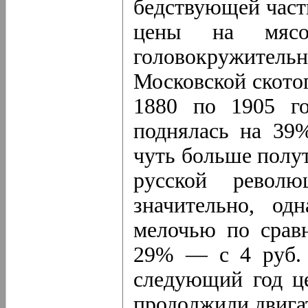
бедствующей част
цены на мяс
головокружител
Московской ското
1880 по 1905 го
поднялась на 39%
чуть больше полут
русской револ
значительно, од
мелочью по срав
29% — с 4 руб. 
следующий год ц
продолжили двигат