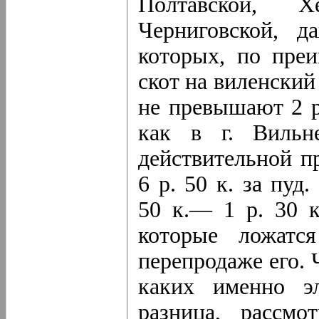
Полтавской, Хе
Черниговской, д
которых, по преи
скот на виленски
не превышают 2 ру
как в г. Вильн
действительной п
6 р. 50 к. за пуд
50 к.— 1 р. 30 к
которые ложатс
перепродаже его. 
каких именно эл
разница, рассмо