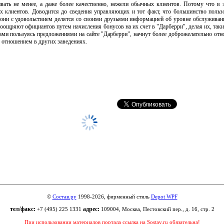
вать не менее, а даже более качественно, нежели обычных клиентов. Потому что в 
х клиентов. Доводится до сведения управляющих и тот факт, что большинство польз
 они с удовольствием делятся со своими друзьями информацией об уровне обслуживан
 поощряют официантов путем начисления бонусов на их счет в "Дарберри", делая их, так
 сами пользуясь предложениями на сайте "Дарберри", начнут более доброжелательно отно
м отношением в других заведениях.
©
Состав.ру
1998-2026, фирменный стиль
Depot WPF
тел/факс:
адрес:
+7 (495) 225 1331
109004, Москва, Пестовский пер., д. 16, стр. 2
При использовании материалов портала ссылка на Sostav.ru обязательна!