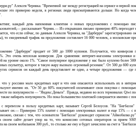
ерри.ру" Алексея Черняка. "Временной лаг между регистрацией на сервисе и первой пок
кве это примерно неделя, в регионах люди присматриваются дольше. Но когда чело
".
ркетинг, каждый день напоминая клиентам о новых предложениях с помощью пис
зователей,— рассказывает Черняк.— Из открывших письмо примерно 40% переходят н
ается, что если сейчас, по данным Алексея Черняка, на "Дарберри" зарегистрировано о
ы), то ежедневный трафик на предложения составляет 16 000 человек, а московские п
жению "Дарберри" продает от 500 до 1000 купонов. Получается, что конверсия п
0%. Это очень неплохая конверсия. Для сравнения: интернет-магазины электроники 
ей на уровне около 1%. "Самое популярное предложение у нас было куплено более 50
ных скульптур, которое в такую жару вызвало огромный резонанс". От 500 до 600 куп
ругих сервисов он каждый день представляет не одно, а четыре предложения — где п
 что у россиян мало кредитных карт и что они опасаются использовать их в интерне
льзуют именно их. "От 50 до 60% покупателей оплачивают свои покупки с помощью
сте по популярности — "Яндекс.Деньги". Правда, недавно во всех терминалах Qiwi по
т также набирать популярность. Но пока большинство платежей совершается именно с п
 с перевесом в пользу кредитных карт, называет Сергей Белоусов. "На "Бигбаззи
азывает он.— Примерно 15% платит с помощью электронных валют и еще 15% — с
ожно, связан с тем, что основатели "Бигбаззи" руководят сервисом "Аймобилко.ру",
а своем сайте делает упор на то, что комиссию сотовых операторов за прием SM
та на своем мобильном 300 руб., то столько же ему и будет зачислено на счет в "Бигбаззи