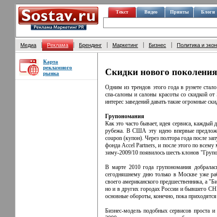
Текст
Видео
Принты
Блоги
|
|
|
|
|
Медиа
Реклама
Брендинг
Маркетинг
Бизнес
Политика и эко
Карта
рекламного
Скидки нового поколения
рынка
Одним из трендов этого года в рунете стало
спа-салоны и салоны красоты со скидкой от
интерес заведений давать такие огромные ски
Групономания
Как это часто бывает, идея сервиса, каждый
рубежа. В США эту идею впервые предложил
coupon (купон). Через полтора года после за
фонда Accel Partners, и после этого по всем
зиму-2009/10 появилось шесть клонов "Групо
В марте 2010 года групономания добралас
сегодняшнему дню только в Москве уже рабо
своего американского предшественника, а "Б
но и в других городах России и бывшего СНГ
основные обороты, конечно, пока приходятся
Бизнес-модель подобных сервисов проста и 