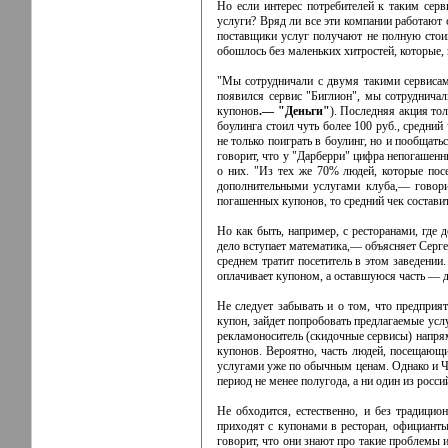
Но если интерес потребителей к таким сер
услуги? Вряд ли все эти компании работают 
поставщики услуг получают не полную стоим
обошлось без маленьких хитростей, которые,
"Мы сотрудничали с двумя такими сервисам
появился сервис "Биглион", мы сотрудничал
купонов
.— "Деньги"
). Последняя акция тол
боулинга стоил чуть более 100 руб., средний
не только поиграть в боулинг, но и пообщат
говорит, что у "Дарберри" цифра непогашенн
о них. "Из тех же 70% людей, которые пос
дополнительными услугами клуба,— говори
погашенных купонов, то средний чек составит
Но как быть, например, с ресторанами, где 
дело вступает математика,— объясняет Серге
среднем тратит посетитель в этом заведении
оплачивает купоном, а оставшуюся часть — 
Не следует забывать и о том, что предприя
купон, зайдет попробовать предлагаемые услуг
рекламоноситель (скидочные сервисы) напря
купонов. Вероятно, часть людей, посещающ
услугами уже по обычным ценам. Однако и Чер
период не менее полугода, а ни один из росси
Не обходится, естественно, и без традици
приходят с купонами в ресторан, официанты
говорит, что они знают про такие проблемы 