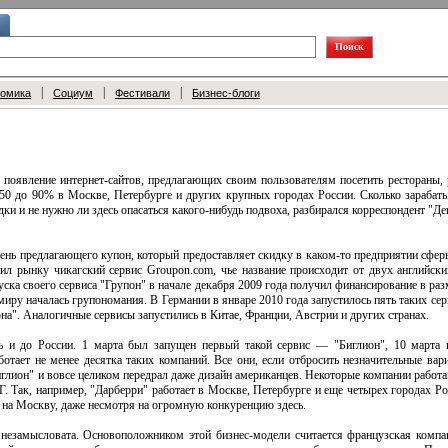
|
|
|
номика
Социум
Фестивали
Бизнес-блоги
 появление интернет-сайтов, предлагающих своим пользователям посетить рестораны, 
 50 до 90% в Москве, Петербурге и других крупных городах России. Сколько зарабат
дки и не нужно ли здесь опасаться какого-нибудь подвоха, разбирался корреспондент "Д
 день предлагающего купон, который предоставляет скидку в каком-то предприятии сферы
 рынку чикагский сервис Groupon.com, чье название происходит от двух английски
пуска своего сервиса "Групон" в начале декабря 2009 года получил финансирование в ра
у миру началась групономания. В Германии в январе 2010 года запустилось пять таких се
на". Аналогичные сервисы запустились в Китае, Франции, Австрии и других странах.
ь и до России. 1 марта был запущен первый такой сервис — "Биглион", 10 марта 
тает не менее десятка таких компаний. Все они, если отбросить незначительные вар
иглион" и вовсе целиком передрал даже дизайн американцев. Некоторые компании работа
. Так, например, "Дарберри" работает в Москве, Петербурге и еще четырех городах Рос
 на Москву, даже несмотря на огромную конкуренцию здесь.
незамысловата. Основоположником этой бизнес-модели считается французская компани