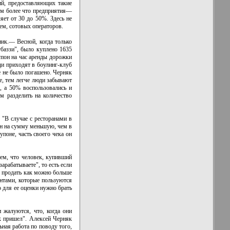
ий, предоставляющих такие
Тем более что предприятия—
яет от 30 до 50%. Здесь не
ем, сотовых операторов.
ик.— Весной, когда только
гбаззи", было куплено 1635
купон на час аренды дорожки
юди приходят в боулинг-клуб
е не было погашено. Черняк
е, тем легче люди забывают
, а 50% воспользовались и
 разделить на количество
 "В случае с ресторанами в
он на сумму меньшую, чем в
поне, часть своего чека он
тем, что человек, купивший
арабатываете", то есть если
и продать как можно больше
нтами, которые пользуются
о для ее оценки нужно брать
 жалуются, что, когда они
к пришел". Алексей Черняк
ная работа по поводу того,