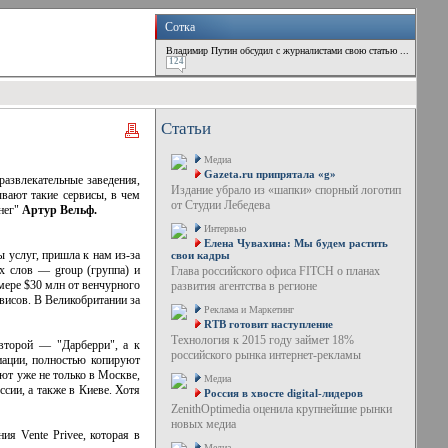
Сотка
Владимир Путин обсудил с журналистами свою статью ...
124
Статьи
Медиа
Gazeta.ru припрятала «g»
развлекательные заведения,
Издание убрало из «шапки» спорный логотип
ывают такие сервисы, в чем
от Студии Лебедева
енег"
Артур Вельф.
Интервью
Елена Чувахина: Мы будем растить
 услуг, пришла к нам из-за
свои кадры
х слов — group (группа) и
Глава российского офиса FITCH о планах
змере $30 млн от венчурного
развития агентства в регионе
рвисов. В Великобритании за
Реклама и Маркетинг
RTB готовит наступление
Технология к 2015 году займет 18%
второй — "Дарберри", а к
российского рынка интернет-рекламы
иации, полностью копируют
ют уже не только в Москве,
Медиа
сии, а также в Киеве. Хотя
Россия в хвосте digital-лидеров
ZenithOptimedia оценила крупнейшие рынки
новых медиа
я Vente Privee, которая в
Медиа