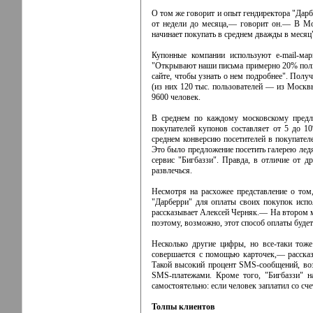
О том же говорит и опыт гендиректора "Дарб
от недели до месяца,— говорит он.— В Мос
начинает покупать в среднем дважды в месяц
Купонные компании используют e-mail-ма
"Открывают наши письма примерно 20% поль
сайте, чтобы узнать о нем подробнее". Получ
(из них 120 тыс. пользователей — из Москв
9600 человек.
В среднем по каждому московскому предло
покупателей купонов составляет от 5 до 1
среднем конверсию посетителей в покупател
Это было предложение посетить галерею ледя
сервис "Бигбаззи". Правда, в отличие от д
развлечься.
Несмотря на расхожее представление о том,
"Дарберри" для оплаты своих покупок испо
рассказывает Алексей Черняк.— На втором ме
поэтому, возможно, этот способ оплаты буде
Несколько другие цифры, но все-таки тоже
совершается с помощью карточек,— расск
Такой высокий процент SMS-сообщений, возм
SMS-платежами. Кроме того, "Бигбаззи" н
самостоятельно: если человек заплатил со сче
Толпы клиентов