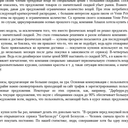
щий своим членам брендовые вещи по специальным ценам с большими скидками. Пос
е опасались, что предложение товаров со значительной скидкой убьет рынок. Взамен
екции, давая для предложений ограниченное количество вещей. При этом потребители
следующей краткосрочной распродаже, с большим интересом ждали писем от Vente Priv
влены на продажу в ограниченном количестве. Со времени своего основания Vente Pri
 по слухам, циркулировавшим осенью прошлого года, компания Amazon хотела купить з
изнес-модель, за исключением того, что вместо физических вещей он решил предлагат
о значительной скидкой. Это стало гениальным решением и разом избавило компанию 
анении и доставке физических вещей — купоны прекрасно посылаются для последующей
 купоны, не боялись, что им пришлют что-то, что им не подойдет, ведь идти отоварив
о было привязываться ко времени доставки — покупатели купонов используют их тогд
 до нескольких месяцев после даты покупки в зависимости от сервиса). В-четвертых
ам. Ведь если дизайнерское платье ценой $800 выставить со скидкой 50%, а в каком-то 
озникнет впечатление, что компания специально завышает первоначальную стоимость ве
разовательными курсами, салонами красоты и т. д. такая ситуация невозможна, а значи
у.
рвисы, предлагающие им большие скидки, на ура. Основная коммуникация с пользовате
райне важно сконвертировать приходящий на сайт трафик в зарегистрированных пользо
новые предложения. Некоторые из этих сервисов, как, например, "Дарберри.р
ь текущие предложения, что вкупе с обещаниями скидок до 90% обеспечивает большую
едложения всем, надеясь, что пользователь, желающий быть в курсе новых предложени
купон хотя бы раз, начинает делать это довольно часто. "В среднем перед покупкой поль
но открывшегося сервиса "Бигбаззи.ру" Сергей Белоусов.— Человек сначала просто п
ает покупать постоянно. По нашей статистике, люди, совершившие хотя бы одну поку