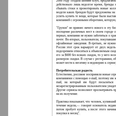
2000 году создала шопинг-клуб, предлагаю
действовало лишь недолгое время, бренды н
сбывать стоки и промотировать новые колл
модели каких брендов будут предложены на 
успеть купить те вещи, которые были выста
компанией с огромными оборотами, которую,
"Групон" не привнес ничего нового в эту б
посещение различных мест в своем городе с
первых, компании не нужно заботиться о хр
почте. Во-вторых, пользователи, покупавшие
офлайновые заведения. В-третьих, не нужн
России этот срок варьирует от двух недель
подозрением относиться к объявляемым скидк
его за $600 без всяких скидок, то у него в
размером скидки. В случае с ресторанами, об
может вести к негативу и недоверию к сервис
Потребительская радость
Естественно, россияне восприняли новые се
компаниями с помощью e-mail, поэтому им к
mail, на который им будут посылаться 
незарегистрированным пользователям увидет
Другие сервисы позволяют просматривать пр
на их получение.
Практика показывает, что человек, купивший 
течение недели,— говорит основатель недав
потом пробует купить, а после этого начин
покупки в месяц".