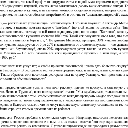
висам понятен, то какой профит от сотрудничества с подобными сервисами предприят
с 90-процентной наценкой, что так легко соглашаются давать такие огромные скидки. 
ость проданного купона, а за вычетом комиссии скидочного сервиса, которая составл
 впрочем, не являются обманом потребителей, в отличие от "маленьких хитростей", скаж
и,— рассказывает управляющий боулинг-клуба "Ситилайн боулинг" Александр Мельн
и с ним, а недавно провели акцию с "Бигбаззи" (по этой акции, по данным сайта "Би
ько закончилась, поэтому по ней итоги подводить рано, но по акции "Биглиона", хотя 
 чек посетителей с купонами составил 1600 руб. Такой чек получился из-за того, что л
ься, выпить напитки в баре и т. д.". По данным Мельника, примерно 30% купонов вообщ
ых купонов варьируется от 0 до 20% в зависимости от стоимости купона — чем дешевл
етили наш боулинг-клуб, около 20% израсходовали услуг только на стоимость купона
т Мельник.— Но если сложить все чеки пришедших с купонами в наш клуб, а затем
 1600 руб.".
дополнительных услуг нет, а чтобы привлечь посетителей, нужно дать большую скидку?
й Белоусов.— В ресторане известна сумма среднего чека, и мы предлагаем сделать куп
. Таким образом, если посетитель ресторана наел на сумму большую, чем прописана в ку
деньгами по обычной стоимости".
тия, предоставляющие услуги, получают рекламу, причем не простую, а связанную с 
и. Девиз и "Групона", и его последователей гласит: "Мы зарабатываем, только если вы з
мую заинтересован в том, чтобы максимально выгодно преподать каждое предложение 
их заведения по таким спецпредложениям, впоследствии становятся постоянными клие
няк, и Белоусов сказали, что не могут назвать такую статистику, сославшись на то, чт
йских сервисов столько времени пока не работает.
онных для России проблем с клиентским сервисом. Например, некоторые пользователи
 резко меняют свое отношение к ним, и в их глазах читается "вот еще один халявщи
и стараются решать их комплексно. С управляющими заведения проводится разъяснитель