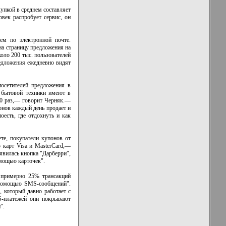
упкой в среднем составляет
век распробует сервис, он
ем по электронной почте.
а страницу предложения на
коло 200 тыс. пользователей
редложения ежедневно видят
осетителей предложения в
и бытовой техники имеют в
00 раз,— говорит Черняк.—
онов каждый день продает и
оесть, где отдохнуть и как
те, покупатели купонов от
 карт Visa и MasterCard,—
явилась кнопка "Дарберри",
омощью карточек".
" примерно 25% трансакций
 помощью SMS-сообщений".
 который давно работает с
S-платежей они покрывают
".