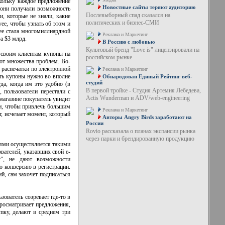
кольку каждое предложение
Новостные сайты теряют аудиторию
 они получали возможность
Послевыборный спад сказался на
, которые не знали, какие
политических и бизнес-СМИ
ee, чтобы узнать об этом и
vee стала многомиллиардной
Реклама и Маркетинг
а $3 млрд.
В Россию с любовью
Культовый бренд "Love is" лицензировали на
ь своим клиентам купоны на
российском рынке
от множества проблем. Во-
 распечатки по электронной
Реклама и Маркетинг
ать купоны нужно во вполне
Обнародован Единый Рейтинг веб-
студий
а, когда им это удобно (в
В первой тройке - Студия Артемия Лебедева,
, пользователи перестали с
Actis Wunderman и ADV/web-engineering
магазине покупатель увидит
щи, чтобы привлечь большим
Реклама и Маркетинг
т, исчезает момент, который
Авторы Angry Birds заработают на
России
Rovio рассказала о планах экспансии рынка
через парки и брендированную продукцию
лями осуществляется такими
вателей, указавших свой e-
у", не дают возможности
 конверсию в регистрации.
й, сам захочет подписаться
зователь созревает где-то в
росматривает предложения,
пку, делают в среднем три