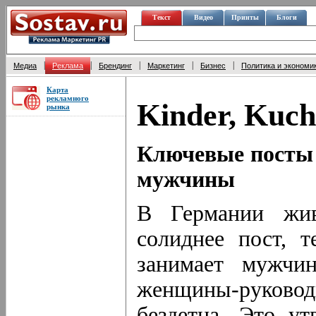
Текст
Видео
Принты
Блоги
|
|
|
|
|
Медиа
Реклама
Брендинг
Маркетинг
Бизнес
Политика и экономи
Карта
рекламного
Kinder, Kuch
рынка
Ключевые посты 
мужчины
В Германии жив
солиднее пост, 
занимает мужчи
женщины-руковод
бездетна. Это ут