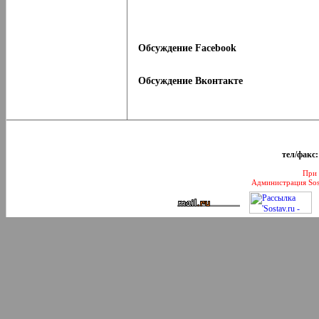
Обсуждение Facebook
Обсуждение Вконтакте
тел/факс:
При 
Администрация Sos