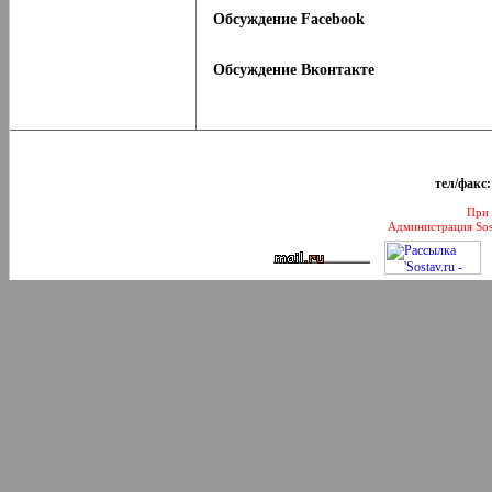
Обсуждение Facebook
Обсуждение Вконтакте
тел/факс:
При 
Администрация Sos