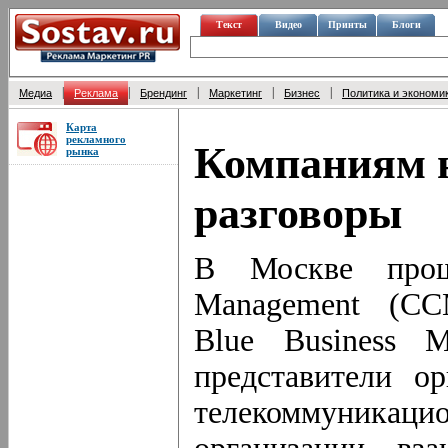
Текст
Видео
Принты
Блоги
|
|
|
|
|
Медиа
Реклама
Брендинг
Маркетинг
Бизнес
Политика и экономи
Карта
рекламного
Компаниям н
рынка
разговоры
В Москве прош
Management (CC
Blue Business 
представители о
телекоммуникацио