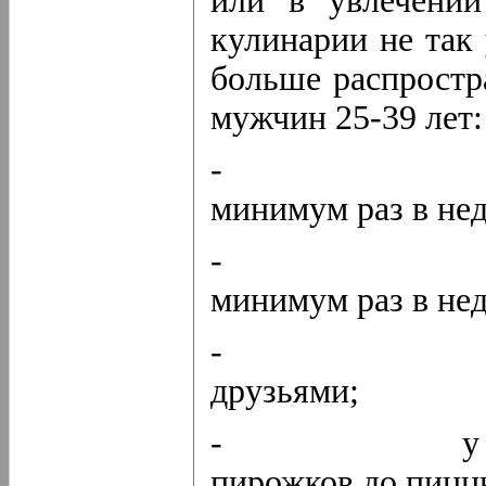
или в увлечении
кулинарии не так
больше распростр
мужчин 25-39 лет:
- 52% гото
минимум раз в нед
- 10% зани
минимум раз в не
- 34% обме
друзьями;
- у 58% ест
пирожков до пиццы