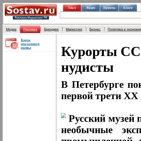
Текст
Видео
Принты
Блоги
|
|
|
|
|
Медиа
Реклама
Брендинг
Маркетинг
Бизнес
Политика и экономи
Карта
рекламного
Курорты СС
рынка
нудисты
В Петербурге по
первой трети XX
Русский музей 
необычные эк