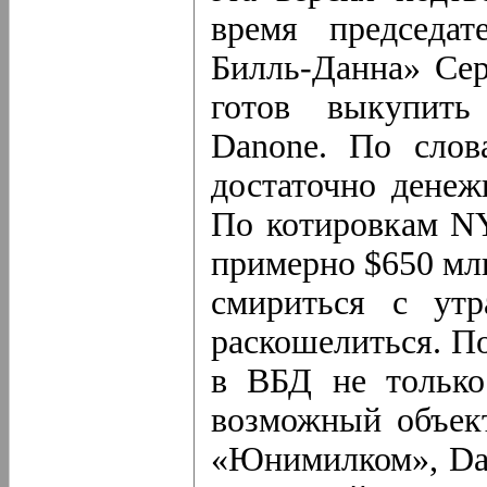
время председат
Билль-Данна» Сер
готов выкупить
Danone. По слов
достаточно денеж
По
котировкам
NY
примерно $650 млн
смириться с утр
раскошелиться. П
в ВБД не только 
возможный объек
«Юнимилком», Dan