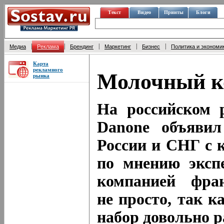
Текст
Видео
Принты
Блоги
|
|
|
|
|
Медиа
Реклама
Брендинг
Маркетинг
Бизнес
Политика и экономи
Карта
рекламного
Молочный к
рынка
На российском 
Danone объявил
России и СНГ с 
по мнению экспе
компанией фран
не просто, так к
набор довольно 