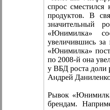
спрос сместился 
продуктов. В св
значительный р
«Юнимилка» со
увеличившись за 
«Юнимилка» посто
по 2008-й она уве
у ВБД роста доли 
Андрей Даниленко
Рывок «Юнимилка
брендам. Наприм