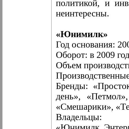
политикой, и
инв
неинтересны.
«Юнимилк»
Год основания: 20
Оборот: в 2009 го
Объем производств
Производственные 
Бренды: «Просто
день», «Петмол»
«Смешарики», «Т
Владельцы
«Юнимилк Энтер