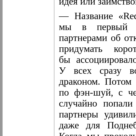
идея или заимство
— Название «Red
мы в первый р
партнерами об от
придумать коро
бы ассоциировал
У всех сразу в
драконом. Потом 
по фэн-шуй
, с ч
случайно попали
партнеры удивили
даже для Поднеб