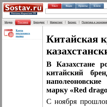
Текст
Видео
Принты
Блоги
|
|
|
|
|
Медиа
Реклама
Брендинг
Маркетинг
Бизнес
Политика и экономи
Карта
рекламного
Китайская к
рынка
казахстанск
В Казахстане р
китайский брен
наполеоновски
марку «Red drago
С ноября прошло