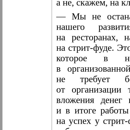
а не, скажем, на 
— Мы не останав
нашего развит
на ресторанах, 
на стрит-фуде.
Это
которое в н
в организованн
не требует б
от организации
вложения денег 
и в итоге работ
на успех
у стрит-