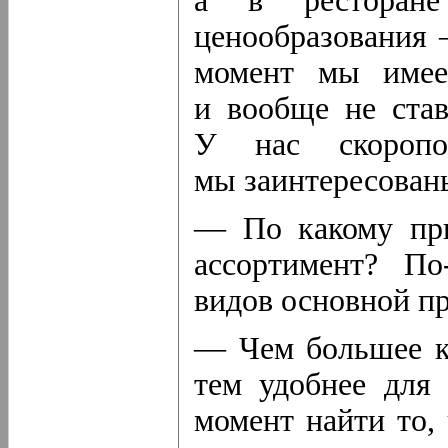
а в ресторан
ценообразования 
момент мы имее
и вообще не став
У нас скоропор
мы заинтересованы
— По какому при
ассортимент?
По
видов основной п
— Чем большее к
тем удобнее для
момент найти то, 