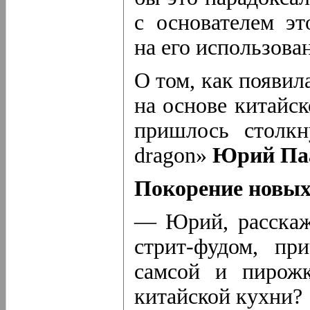
с основателем эт
на его использова
О том, как появил
на основе китайс
пришлось столкн
dragon»
Юрий Па
Покорение новы
— Юрий, расскаж
стрит-фудом
, пр
самсой и пирожк
китайской кухни?