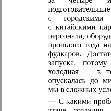
за четыре м
подготовител
с городскими 
с китайскими пар
персонала, оборуд
прошлого года н
фудкаров. Доста
запуска, потом
холодная — в те
опускалась до м
мы в сложных усл
— С какими пробл
этапе создания