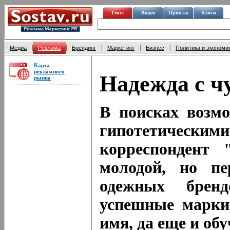
Текст
Видео
Принты
Блоги
|
|
|
|
|
Медиа
Реклама
Брендинг
Маркетинг
Бизнес
Политика и экономи
Карта
рекламного
Надежда с ч
рынка
В поисках возмо
гипотетически
корреспондент 
молодой, но п
одежных брен
успешные марки 
имя, да еще и об