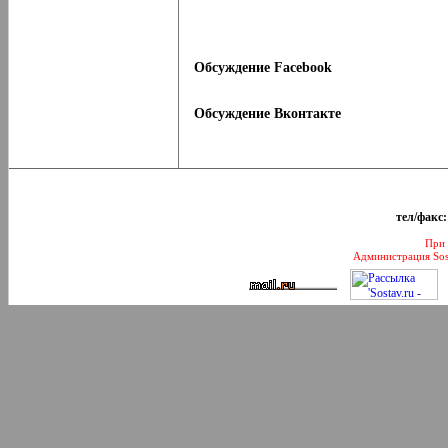
Обсуждение Facebook
Обсуждение Вконтакте
тел/факс:
При 
Администрация Sos