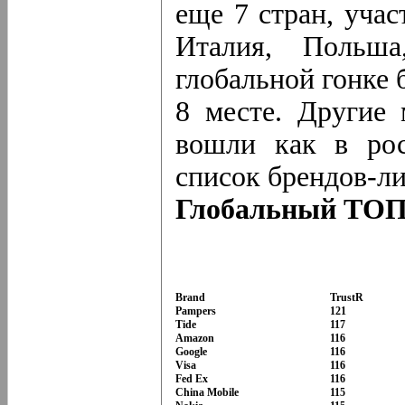
еще 7 стран, уча
Италия, Польш
глобальной гонке 
8 месте. Другие
вошли как в рос
список брендов-лид
Глобальный ТОП-
Brand
TrustR
Pampers
121
Tide
117
Amazon
116
Google
116
Visa
116
Fed Ex
116
China Mobile
115