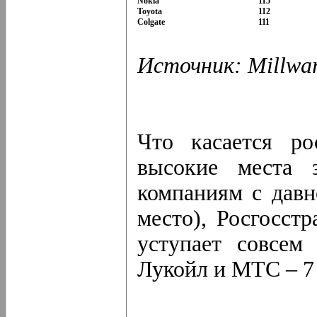
Nokia
115
Toyota
112
Colgate
111
Источник:
Millwa
Что касается ро
высокие места 
компаниям с давн
место), Росгосст
уступает совсе
Лукойл и MTС – 7 