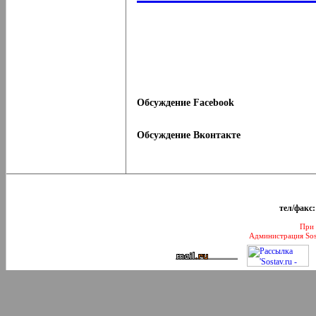
Обсуждение Facebook
Обсуждение Вконтакте
тел/факс:
При 
Администрация Sos