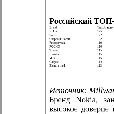
Российский ТОП-1
Brand
TrustR, пунк
Nokia
125
Sony
122
Cбербанк России
122
Росгосстрах
119
РОСНО
116
Toyota
115
Лукойл
115
MTС
115
Colgate
114
Blend-a-med
113
Источник:
Millwa
Бренд Nokia, за
высокое доверие 