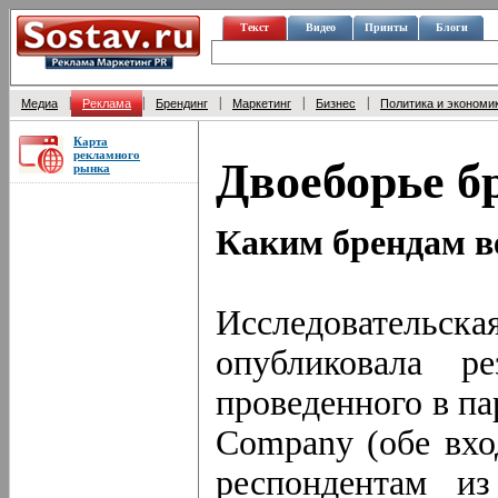
Текст
Видео
Принты
Блоги
|
|
|
|
|
Медиа
Реклама
Брендинг
Маркетинг
Бизнес
Политика и экономи
Карта
рекламного
Двоеборье б
рынка
Каким брендам в
Исследовательс
опубликовала ре
проведенного в па
Company (обе вхо
респондентам из