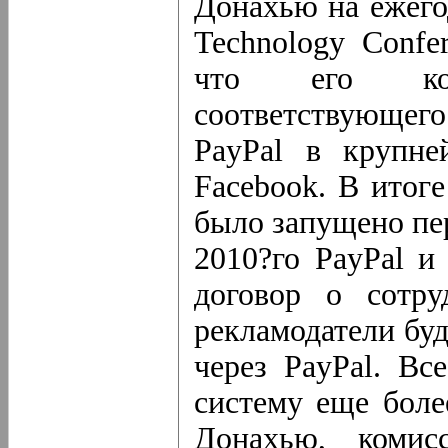
Донахью на ежего
Technology Confe
что его ком
соответствующе
PayPal в крупн
Facebook. В итог
было запущено пер
2010?го PayPal и
договор о сотру
рекламодатели буд
через PayPal. Вс
систему еще боле
Донахью, комис