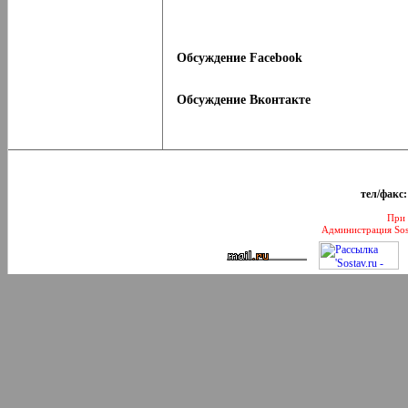
Обсуждение Facebook
Обсуждение Вконтакте
тел/факс:
При 
Администрация Sos