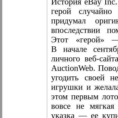
История eBay Inc.
герой случайно 
придумал ориг
впоследствии по
Этот «герой» —
В начале сентяб
личного
веб-сайт
AuctionWeb. Пово
угодить своей не
игрушки и желал
этом первым лото
вовсе не мягкая
указка — ее купи