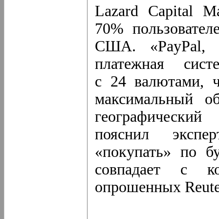
Lazard Capital M
70% пользовател
США. «PayPal, 
платежная сист
с 24 валютами, ч
максимальный о
географический
пояснил экспе
«покупать» по б
совпадает
с ко
опрошенных Reute