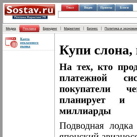
Текст
Видео
Принты
Блоги
|
|
|
|
|
Медиа
Реклама
Брендинг
Маркетинг
Бизнес
Политика и экономи
Карта
рекламного
Купи слона,
рынка
На тех, кто про
платежной си
покупатели че
планирует и 
миллиарды
Подводная лодка
японский авианос