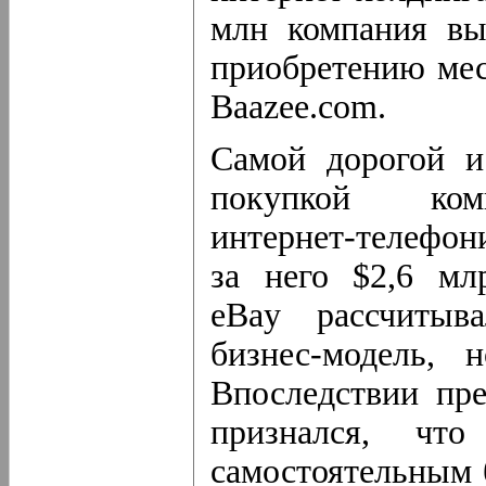
млн компания вы
приобретению ме
Baazee.com.
Самой дорогой и
покупкой ком
интернет-телефон
за него $2,6 мл
eBay рассчитыв
бизнес-модель
, н
Впоследствии пр
признался, что
самостоятельным 