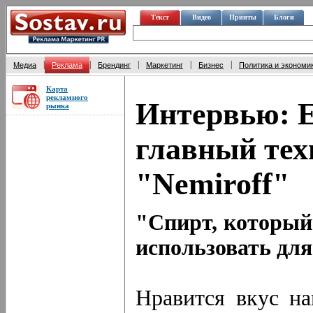
Текст
Видео
Принты
Блоги
|
|
|
|
|
Медиа
Реклама
Брендинг
Маркетинг
Бизнес
Политика и экономи
Карта
рекламного
Интервью: Е
рынка
главный тех
"Nemiroff"
"Спирт, который
использовать для
Нравится вкус на