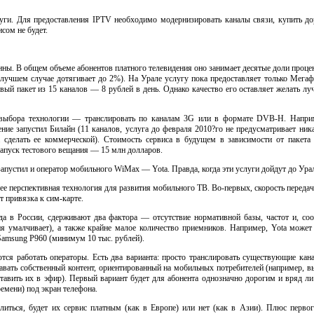
уги. Для предоставления IPTV необходимо модернизировать каналы связи, купить до
сом не будет.
ы. В общем объеме абонентов платного телевидения оно занимает десятые доли процен
 лучшем случае дотягивает до 2%). На Урале услугу пока предоставляет только Мегаф
овый пакет из 15 каналов — 8 рублей в день. Однако качество его оставляет желать л
 выбора технологии — транслировать по каналам 3G или в формате
DVB-H.
Наприм
ние запустил Билайн (11 каналов, услуга до февраля 2010?го не предусматривает ник
 сделать ее коммерческой). Стоимость сервиса в будущем в зависимости от пакета 
 запуск тестового вещания — 15 млн долларов.
апустил и оператор мобильного WiMax — Yota. Правда, когда эти услуги дойдут до Ура
ее перспективная технология для развития мобильного ТВ.
Во-первых
, скорость переда
ет привязка
к сим-карте.
да в России, сдерживают два фактора — отсутствие нормативной базы, частот и, соо
ия умалчивает), а также крайне малое количество приемников. Например, Yota может
 Samsung P960 (минимум 10 тыс. рублей).
ся работать операторы. Есть два варианта: просто транслировать существующие кана
авать собственный контент, ориентированный на мобильных потребителей (например, в
ставить их в эфир). Первый вариант будет для абонента однозначно дорогим и вряд л
ремени) под экран телефона.
литься, будет их сервис платным (как в Европе) или нет (как в Азии). Плюс перв