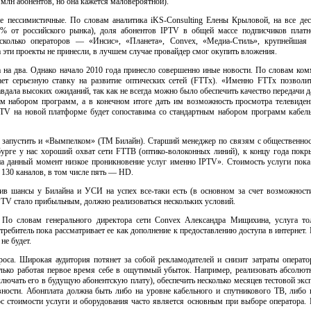
млн абонентов, но она кажется маловероятной).
не пессимистичные. По словам аналитика
iKS-Consulting
Елены Крыловой, на все дес
2% от российского рынка), доля абонентов IPTV в общей массе подписчиков плат
есколько операторов — «Инсис», «Планета», Convex,
«Медиа-Стиль»
, крупнейша
эти проекты не принесли, в лучшем случае провайдер смог окупить вложения.
а на два. Однако начало 2010 года принесло совершенно иные новости. По словам ко
ает серьезную ставку на развитие оптических сетей (FTTx). «Именно FTTx позволит
авдала высоких ожиданий, так как не всегда можно было обеспечить качество передачи 
им набором программ, а в конечном итоге дать им возможность просмотра телевиден
TV на новой платформе будет сопоставима со стандартным набором программ кабель
 запустить и «Вымпелком» (ТМ Билайн). Старший менеджер по связям с общественно
бурге у нас хороший охват сети
FTTB (оптико-волоконных
линий), к концу года покр
а данный момент низкое проникновение услуг именно IPTV». Стоимость услуги пока 
 130 каналов, в том числе пять — HD.
ктив шансы у Билайна и УСИ на успех
все-таки
есть (в основном за счет возможнос
PTV стало прибыльным, должно реализоваться нескольких условий.
о словам генерального директора сети Convex Александра Мищихина, услуга толь
требитель пока рассматривает ее как дополнение к предоставлению доступа в интернет.
не будет.
оса. Широкая аудитория потянет за собой рекламодателей и снизит затраты оператор
олько работая первое время себе в ощутимый убыток. Например, реализовать абсолют
лючать его в будущую абонентскую плату), обеспечить несколько месяцев тестовой эксп
вности. Абонплата должна быть либо на уровне кабельного и спутникового ТВ, либо 
ос стоимости услуги и оборудования часто является основным при выборе оператора.