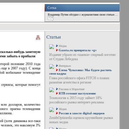
Сотка
Владимир Путин обсудил с журналистами свою статью ...
124
Статьи
Медиа
Gazeta.ru припрятала «g»
 сколько-нибудь заметную
Издание убрало из «шапки» спорный логотип
время забыть о прибыли
от Студии Лебедева
второй половине 2010 года
Интервью
 еще в 2007 году). С конца
Елена Чувахина: Мы будем растить
бой мобильное телевидение
свои кадры
Глава российского офиса FITCH о планах
развития агентства в регионе
 сервисы, которые помогут
Реклама и Маркетинг
RTB готовит наступление
Технология к 2015 году займет 18%
российского рынка интернет-рекламы
 млн долларов, количество
вного приема телевидения
Медиа
иллиона.
Россия в хвосте digital-лидеров
ZenithOptimedia оценила крупнейшие рынки
лей (хотя динамика
все-таки
новых медиа
. человек, это максимум 3%
Медиа