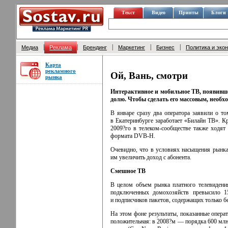
Текст
Видео
Принты
Блоги
|
|
|
|
|
Медиа
Реклама
Брендинг
Маркетинг
Бизнес
Политика и эко
Карта
рекламного
Ой, Вань, смотри
рынка
Интерактивное и мобильное ТВ, появившее
долю. Чтобы сделать его массовым, необх
B январе сразу два оператора заявили о то
в Екатеринбурге заработает «Билайн ТВ». К
2009?го
в телеком-сообще­стве
также ходят 
формата
DVB-H.
Очевидно, что в условиях насыщения рынка
им увеличить доход с абонента.
Смешное ТВ
В целом объем рынка платного телевидения 
подключенных домохозяйств превысило 
и подписчиков пакетов, содержащих только б
На этом фоне результаты, показанные опер
положительная: в 2008?м — порядка 600 млн