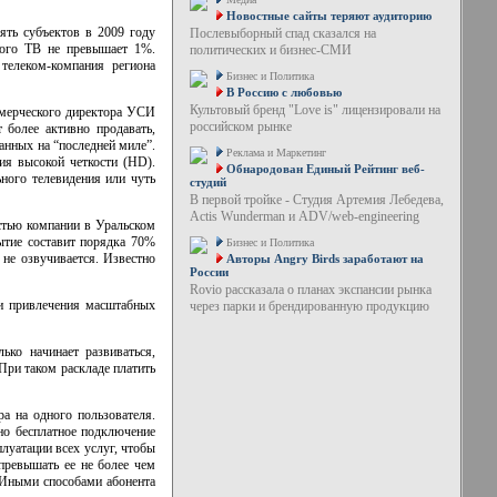
Новостные сайты теряют аудиторию
ять субъектов в 2009 году
Послевыборный спад сказался на
ного ТВ не превышает 1%.
политических и бизнес-СМИ
я
телеком-компания
региона
Бизнес и Политика
В Россию с любовью
Культовый бренд "Love is" лицензировали на
ммерческого директора УСИ
российском рынке
 более активно продавать,
данных на “последней миле”.
Реклама и Маркетинг
ия высокой четкости (HD).
Обнародован Единый Рейтинг веб-
ного телевидения или чуть
студий
В первой тройке - Студия Артемия Лебедева,
Actis Wunderman и ADV/web-engineering
стью компании в Уральском
ытие составит порядка 70%
Бизнес и Политика
не озвучивается. Известно
Авторы Angry Birds заработают на
России
Rovio рассказала о планах экспансии рынка
ти привлечения масштабных
через парки и брендированную продукцию
ко начинает развиваться,
 При таком раскладе платить
а на одного пользователя.
но бесплатное подключение
луатации всех услуг, чтобы
превышать ее не более чем
 Иными способами абонента