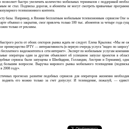
то позволяет быстро увеличить количество мобильных терминалов с поддержкой необх
ным не стал. Подписка дорогая, и абоненты не могут смотреть привычные программ
популярного телевизионного контента.
осту базы. Например, в Японии бесплатным мобильным телевизионным сервисом One se
рте объявил о закрытии, смог привлечь только 100 тыс. абонентов за четыре года суще
можно только от рекламы.
быстрого роста от обоих секторов рынка ждать не следует. Елена Крылова: «Мы не о
ное преимущество IPTV — интерактивность (в первую очередь услуга “видео по запросу
 бесплатного видеоконтента в сети интернет». Эксперт по мобильным услугам компании J
ные операторы один за другим объявляют об успешном запуске проектов в област
одобные сервисы были запущены в Швейцарии, Голландии, Австрии и Германии), одн
од большим вопросом. Выручка мирового рынка мобильного телевидения (подписка 
 в 2008 году».
истичных прогнозах развитие подобных сервисов для операторов жизненно необход
, поднять его можно только за счет допуслуг. И телевидение, пожалуй, — единст
.