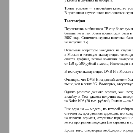
у кабеля и спутника не отобрать.
Третье условие — высочайшее качество усл
В противном случае никто пользоваться серви
Телетелефон
Перспективы мобильного ТВ еще более туманн
больше, но и там объем абонентской базы в
2007 года. Стоимость сервиса невелика: баз
не запустил 3G).
Остальные операторы находятся на стадии
в Москве в тестовую эксплуатацию телевиде
оплаты трафика, весной компания намерена
от 150 до 500 рублей в месяц. Инвестиции в
В тестовую эксплуатацию
DVB-H
в Москве з
Очевидно, что
DVB-H
на данный момент бол
выше, чем в сетях 3G.
Во-вторых
, отсутству
Однако развитие данного сервиса, как всег
Билайну и Yota удалось получить их, истор
на Nokia N96 (20 тыс. рублей), Билайн — на
Еще одно но — модель, по которой собирают
отвечает их программная дирекция, или созд
на новости, сериалы, отдельные передачи и 
не все программы подходят (по картинке и в
Кроме того, операторам необходимо опреде