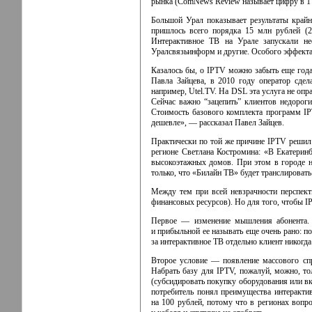
рынка (ComNews Review называет цифру в 1 
Большой Урал показывает результаты край
пришлось всего порядка 15 млн рублей (
Интерактивное ТВ на Урале запускали н
Уралсвязьинформ и другие. Особого эффекта 
Казалось бы, о IPTV можно забыть еще год
Павла Зайцева, в 2010 году оператор сдел
например, Utel.TV. На DSL эта услуга не опр
Сейчас важно “зацепить” клиентов недорог
Стоимость базового комплекта программ IP
дешевле», — рассказал Павел Зайцев.
Практически по той же причине IPTV решил
регионе Светлана Костромина: «В Екатерин
высокоэтажных домов. При этом в городе н
только, что «Билайн ТВ» будет транслировать
Между тем при всей невзрачности перспе
финансовых ресурсов). Но для того, чтобы I
Первое — изменение мышления абонента. П
и прибыльной ее называть еще очень рано: по
за интерактивное ТВ отдельно клиент никогда 
Второе условие — появление массового спр
Набрать базу для IPTV, пожалуй, можно, т
(субсидировать покупку оборудования или вк
потребитель понял преимущества интеракти
на 100 рублей, потому что в регионах вопр