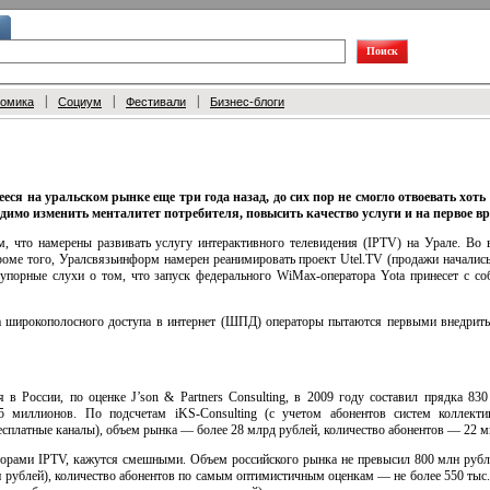
|
|
|
номика
Социум
Фестивали
Бизнес-блоги
ся на уральском рынке еще три года назад, до сих пор не смогло отвоевать хоть
одимо изменить менталитет потребителя, повысить качество услуги и на первое 
м, что намерены развивать услугу интерактивного телевидения (IPTV) на Урале. Во 
роме того, Уралсвязьинформ намерен реанимировать проект Utel.TV (продажи начались
упорные слухи о том, что запуск федерального
WiMax-оператора
Yota принесет с со
 широкополосного доступа в интернет (ШПД) операторы пытаются первыми внедрить
в России, по оценке J’son & Partners Consulting, в 2009 году составил прядка 830
15 миллионов. По подсчетам
iKS-Consulting
(с учетом абонентов систем коллекти
есплатные каналы), объем рынка — более 28 млрд рублей, количество абонентов — 22 м
аторами IPTV, кажутся смешными. Объем российского рынка не превысил 800 млн руб
 рублей), количество абонентов по самым оптимистичным оценкам — не более 550 тыс