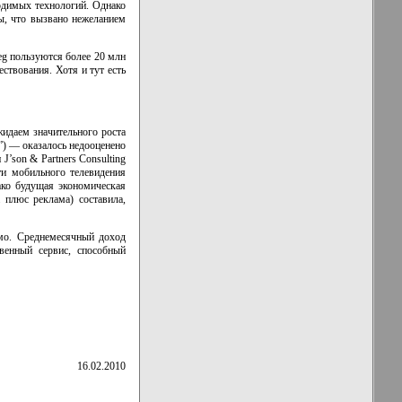
одимых технологий. Однако
ы, что вызвано нежеланием
g пользуются более 20 млн
ствования. Хотя и тут есть
жидаем значительного роста
”) — оказалось недооценено
’son & Partners Consulting
и мобильного телевидения
ако будущая экономическая
плюс реклама) составила,
имо. Среднемесячный доход
венный сервис, способный
16.02.2010