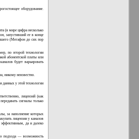
рогостоящее оборудование.
та (в мире цифра несколько
он, запустивший ее в конце
учшего (Мегафон до сих пор
ер, по второй технологии
акой абонентской платы или
каналов будет варьировать
ла, никому неизвестно.
чи данных у этой технологии
тветственно, лицензий (как
 передавать сигналы только
лы, за наполнение которых
ыкупать лицензии у каналов
и эффективным, да и далеко
ого подхода — возможность