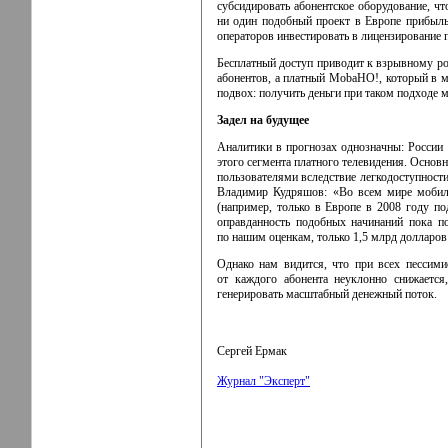
субсидировать абонентское оборудование, ч
ни один подобный проект в Европе прибыль
операторов инвестировать в лицензирование 
Бесплатный доступ приводит к взрывному р
абонентов, а платный MobaHO!, который в ма
подвох: получить деньги при таком подходе 
Задел на будущее
Аналитики в прогнозах однозначны: России 
этого сегмента платного телевидения. Основ
пользователями вследствие легкодоступности
Владимир Кудряшов: «Во всем мире мобиль
(например, только в Европе в 2008 году п
оправданность подобных начинаний пока п
по нашим оценкам, только 1,5 млрд долларов
Однако нам видится, что при всех пессим
от каждого абонента неуклонно снижается
генерировать масштабный денежный поток
Сергей Ермак
Журнал "Эксперт"