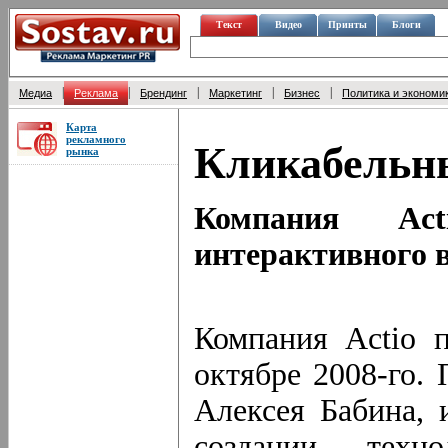
Текст
Видео
Принты
Блоги
|
|
|
|
|
Медиа
Реклама
Брендинг
Маркетинг
Бизнес
Политика и экономи
Карта
рекламного
Кликабельн
рынка
Компания Act
интерактивного 
Компания Actio п
октябре 2008-го. 
Алексея Бабина, 
создании техно