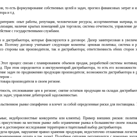
, то есть формулирование собственных целей и задач, прогноз финансовых затрат и и
ора и т.д.
итериев: опыт работы, репутация, человеческие ресурсы, ассортиментная матрица, п
ализации, наличие крытых помещений для торговли, система отчетности, управление д
действие с государственными службами.
я и дистрибьютора, которые фиксируются в договоре. Дилер заинтересован в увелич
ов. Поэтому договор учитывает следующие моменты: ценовая политика; система и 
о стороны как производителя, так и дистрибьютора; ответственность обеих сторон з
 Этот процесс связан с планированием объемов продаж, разработкой системы мотивац
.д. При этом определяется и инструментарий дистрибьютора, то есть его возможности
ение задач по продвижению продукции производителя; возможности дистрибьютора в р
лером –
товара производителя в своем регионе.
тность, отслеживание цен в регионе; снятие остатков продукции на складах дистрибьюто
х задач; управление дебиторской задолженностью.
льственном рынке специфично и влечет за собой определенные риски для поставщика. 
ьные, недобросовестные конкуренты или клиенты). Пример внешних рисков: полити
их присутствию на местном рынке либо ограничение рынка в большинстве своем локал
е и достоверное исследование территории и тщательный выбор дистрибьютора.
отдела продаж, нарушение правил хранения продукции, недостаточно отлаженная логистик
своевременная оплата и так далее). Подобные ситуации регулируются с помощью дого