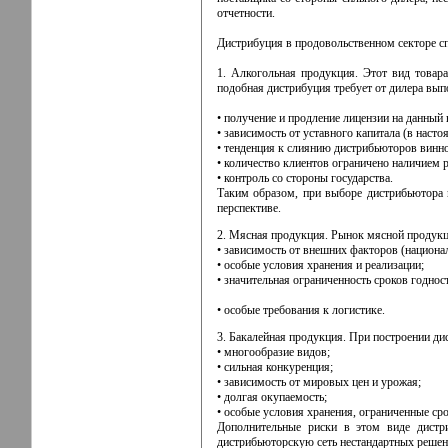
отчетности.
Дистрибуция в продовольственном секторе сп
1. Алкогольная продукция. Этот вид товар
подобная дистрибуция требует от дилера вы
• получение и продление лицензии на данный 
• зависимость от уставного капитала (в наст
• тенденция к слиянию дистрибьюторов винн
• количество клиентов ограничено наличием 
• контроль со стороны государства.
Таким образом, при выборе дистрибьютора 
перспективе.
2. Мясная продукция. Рынок мясной продукц
• зависимость от внешних факторов (национа
• особые условия хранения и реализации;
• значительная ограниченность сроков годнос
• особые требования к логистике.
3. Бакалейная продукция. При построении д
• многообразие видов;
• сильная конкуренция;
• зависимость от мировых цен и урожая;
• долгая окупаемость;
• особые условия хранения, ограниченные сро
Дополнительные риски в этом виде дистр
дистрибьюторскую сеть нестандартных решений