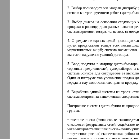
2. Выбор производителем модели дистрибуции
степени контролируемости работы дистрибьют
3. Выбор дилера на основании следующих кр
продажи в рознице, доля разных каналов ре
система хранения товара, логистика, взаимо
4. Определение единых целей производител
путем продвижения товара всех поставщик
маркетинговых акций; система возмещения с
выплат и нарушение условий договора.
5. Ввод продукта в матрицу дистрибьютора.
торговых представителей, супервайзеров и т
система бонусов для сотрудников за выполн
Один из инструментов увеличения продаж ди
передача ему эксклюзивных прав на продажу 
6. Выработка единой системы контроля: отче
система контроля за выполнением специальны
Построение системы дистрибуции на продово
группы:
• внешние риски (финансовые, законодател
отношении федеральных сетей, содействие 
минимизировать внешние риски – полноценно
• внутренние риски (некачественная работа 
поставщика со стороны сильного дилера, не