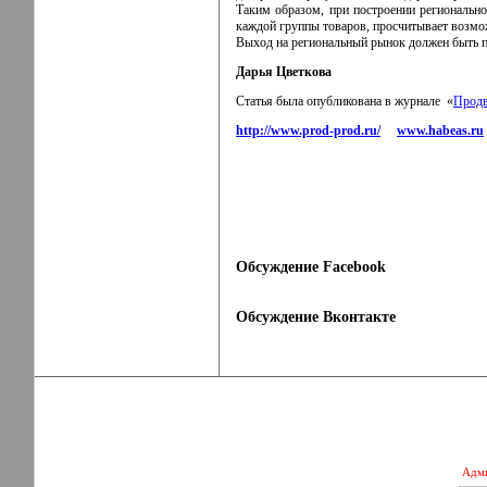
Таким образом, при построении региональн
каждой группы товаров, просчитывает возмож
Выход на региональный рынок должен быть п
Дарья Цветкова
Статья была опубликована в журнале «
Продв
http://www.prod-prod.ru/
www.habeas.ru
Обсуждение Facebook
Обсуждение Вконтакте
Адми