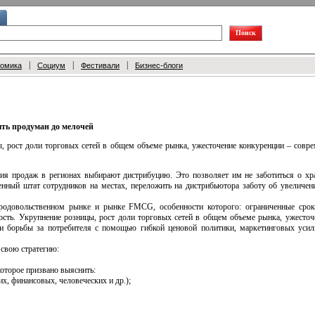
|
|
|
номика
Социум
Фестивали
Бизнес-блоги
ть продуман до мелочей
, рост доли торговых сетей в общем объеме рынка, ужесточение конкуренции – совре
ия продаж в регионах выбирают дистрибуцию. Это позволяет им не заботиться о хра
енный штат сотрудников на местах, переложить на дистрибьютора заботу об увеличен
продовольственном рынке и рынке FMCG, особенности которого: ограниченные срок
ость. Укрупнение розницы, рост доли торговых сетей в общем объеме рынка, ужесточ
и борьбы за потребителя с помощью гибкой ценовой политики, маркетинговых усил
 свою стратегию:
которое призвано выяснить:
их, финансовых, человеческих и др.);