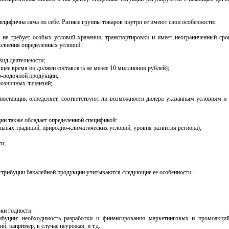
ецифична сама по себе. Разные группы товаров внутри её имеют свои особенности:
а не требует особых условий хранения, транспортировки и имеет неограниченный сро
полнения определенных условий:
вид деятельности;
оящее время он должен составлять не менее 10 миллионов рублей);
о-водочной продукции;
розничных лицензий;
поставщик определяет, соответствуют ли возможности дилера указанным условиям и б
ии также обладает определенной спецификой:
льных традиций, природно-климатических условий, уровня развития региона);
ти;
истрибуции бакалейной продукции учитываются следующие ее особенности:
ки годности.
ибуции: необходимость разработки и финансирования маркетинговых и промоакций
, например, в случае неурожая, и т.д.