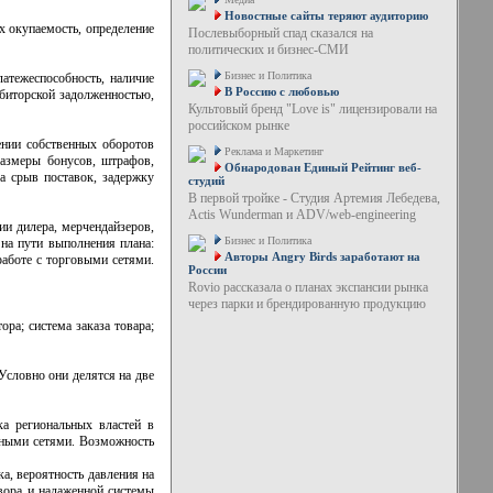
Новостные сайты теряют аудиторию
х окупаемость, определение
Послевыборный спад сказался на
политических и бизнес-СМИ
Бизнес и Политика
латежеспособность, наличие
В Россию с любовью
ебиторской задолженностью,
Культовый бренд "Love is" лицензировали на
российском рынке
ении собственных оборотов
Реклама и Маркетинг
размеры бонусов, штрафов,
Обнародован Единый Рейтинг веб-
а срыв поставок, задержку
студий
В первой тройке - Студия Артемия Лебедева,
Actis Wunderman и ADV/web-engineering
ии дилера, мерчендайзеров,
Бизнес и Политика
 на пути выполнения плана:
Авторы Angry Birds заработают на
аботе с торговыми сетями.
России
Rovio рассказала о планах экспансии рынка
через парки и брендированную продукцию
ра; система заказа товара;
Условно они делятся на две
ка региональных властей в
ьными сетями. Возможность
а, вероятность давления на
вора и налаженной системы