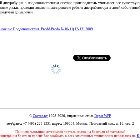
ой дистрибуции в продовольственном секторе производитель учитывает все существую
ные риски, проводит анализ и планирование работы дистрибьютора и своей собственной
родуман до мелочей.
ижение Продовольствия. Prod&Prod» №10-11(12-13) 2009
©
Состав.ру
1998-2026, фирменный стиль
Depot WPF
тел/факс:
адрес:
+7 (495) 225 1331
109004, Москва, Пестовский пер., д. 16, стр. 2
При использовании материалов портала ссылка на Sostav.ru обязательна!
E
нистрация Sostav.ru просит Вас сообщать о всех замеченных технических неполадках на