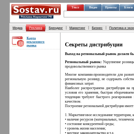
Текст
Видео
Принты
Блоги
|
|
|
|
|
Медиа
Реклама
Брендинг
Маркетинг
Бизнес
Политика и эко
Карта
рекламного
Секреты дистрибуции
рынка
Выход на региональный рынок должен бы
Региональный рынок:
Укрупнение розницы
продовольственного рынка
Многие компании-производители для развит
региональную розницу, не содержать собств
финансовых затрат.
Наиболее распространена дистрибуция на 
условия его хранения, быстрая оборачиваем
тенденции требуют быстрого реагирования 
качеством.
Построение региональной дистрибуции имеет
1. Маркетинговое исследование территории, 
• наличие ресурсов (материальных, техническ
• состояние конкурентной среды;
• уровень жизни населения;
• местное законодательство и т.д.