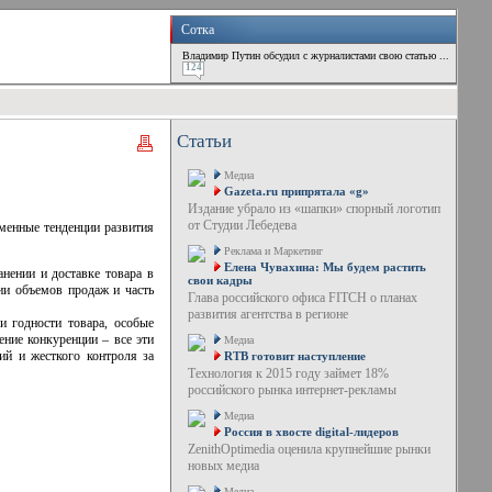
Сотка
Владимир Путин обсудил с журналистами свою статью ...
124
Статьи
Медиа
Gazeta.ru припрятала «g»
Издание убрало из «шапки» спорный логотип
от Студии Лебедева
менные тенденции развития
Реклама и Маркетинг
Елена Чувахина: Мы будем растить
нении и доставке товара в
свои кадры
ии объемов продаж и часть
Глава российского офиса FITCH о планах
развития агентства в регионе
и годности товара, особые
ение конкуренции – все эти
Медиа
ий и жесткого контроля за
RTB готовит наступление
Технология к 2015 году займет 18%
российского рынка интернет-рекламы
Медиа
Россия в хвосте digital-лидеров
ZenithOptimedia оценила крупнейшие рынки
новых медиа
Медиа