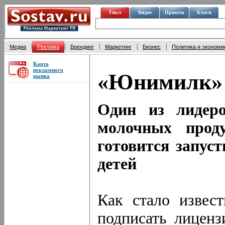
Текст
Видео
Принты
Блоги
|
|
|
|
|
Медиа
Реклама
Брендинг
Маркетинг
Бизнес
Политика и экономи
Карта
рекламного
«Юнимилк» 
рынка
Один из лидеро
молочных про
готовится запус
детей
Как стало извес
подписать лиценз