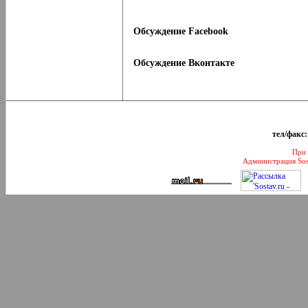
Обсуждение Facebook
Обсуждение Вконтакте
тел/факс:
При 
Администрация Sos