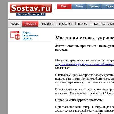
Текст
Видео
Принты
Блоги
|
|
|
|
|
Медиа
Реклама
Брендинг
Маркетинг
Бизнес
Политика и эко
Карта
рекламного
Москвичи меняют украше
рынка
Жители столицы практически не покупаю
возросли
Москвичи практически не покупают ювелирн
ходе онлайн-конференции на сайте «Антикр
Малышков.
С приходом кризиса спрос на товары достато
пользования: таких как автомобили, сложная
страшно, переживем», — оптимистично заме
В то же время министр заявил, что доля про
сейчас — 53% продовольственных и 47% неп
Спрос на менее дорогие продукты
При этом москвичи теперь выбирают для се
эконом-класса, шаговой доступности, сетевых