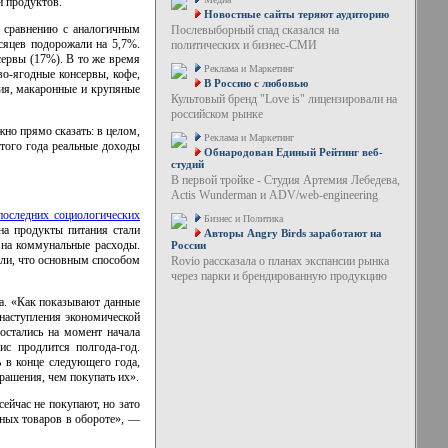
и продуктов.
Новостные сайты теряют аудиторию
о сравнению с аналогичным
Послевыборный спад сказался на
сяцев подорожали на 5,7%.
политических и бизнес-СМИ
сервы (17%). В то же время
Реклама и Маркетинг
во-ягодные консервы, кофе,
В Россию с любовью
ия, макаронные и крупяные
Культовый бренд "Love is" лицензировали на
российском рынке
жно прямо сказать: в целом,
Реклама и Маркетинг
того года реальные доходы
Обнародован Единый Рейтинг веб-
студий
В первой тройке - Студия Артемия Лебедева,
Actis Wunderman и ADV/web-engineering
последних социологических
Бизнес и Политика
на продукты питания стали
Авторы Angry Birds заработают на
 на коммунальные расходы.
России
али, что основным способом
Rovio рассказала о планах экспансии рынка
через парки и брендированную продукцию
а. «Как показывают данные
 наступления экономической
остались на момент начала
ис продлится полгода-год.
ь в конце следующего года,
рашения, чем покупать их».
ейчас не покупают, но зато
нных товаров в обороте», —