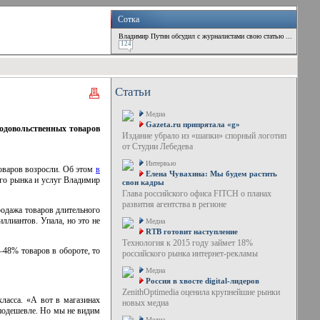
Сотка
Владимир Путин обсудил с журналистами свою статью ...
124
Статьи
Медиа
Gazeta.ru припрятала «g»
одовольственных товаров
Издание убрало из «шапки» спорный логотип
от Студии Лебедева
Интервью
оваров возросли. Об этом
в
Елена Чувахина: Мы будем растить
ого рынка и услуг Владимир
свои кадры
Глава российского офиса FITCH о планах
развития агентства в регионе
родажа товаров длительного
ллиантов. Упала, но это не
Медиа
RTB готовит наступление
Технология к 2015 году займет 18%
–48% товаров в обороте, то
российского рынка интернет-рекламы
Медиа
Россия в хвосте digital-лидеров
ZenithOptimedia оценила крупнейшие рынки
ласса. «А вот в магазинах
новых медиа
о подешевле. Но мы не видим
Медиа