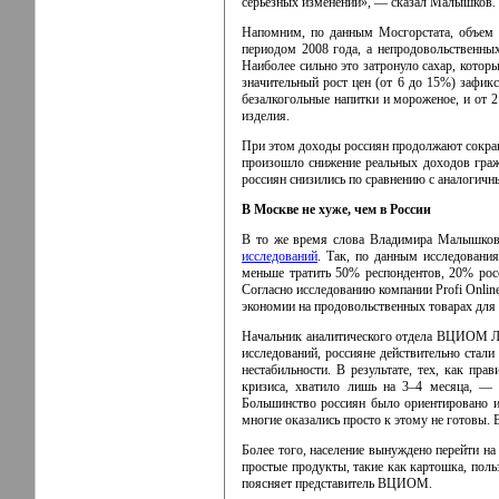
серьезных изменений», — сказал Малышков. 
Напомним, по данным Мосгорстата, объем 
периодом 2008 года, а непродовольственны
Наиболее сильно это затронуло сахар, котор
значительный рост цен (от 6 до 15%) зафик
безалкогольные напитки и мороженое, и от 
изделия.
При этом доходы россиян продолжают сокращ
произошло снижение реальных доходов гражд
россиян снизились по сравнению с аналогичн
В Москве не хуже, чем в России
В то же время слова Владимира Малышкова
исследований
. Так, по данным исследовани
меньше тратить 50% респондентов, 20% ро
Согласно исследованию компании Profi Onlin
экономии на продовольственных товарах для н
Начальник аналитического отдела ВЦИОМ Ле
исследований, россияне действительно стал
нестабильности. В результате, тех, как п
кризиса, хватило лишь на 3–4 месяца, — 
Большинство россиян было ориентировано им
многие оказались просто к этому не готовы.
Более того, население вынуждено перейти на
простые продукты, такие как картошка, поль
поясняет представитель ВЦИОМ.