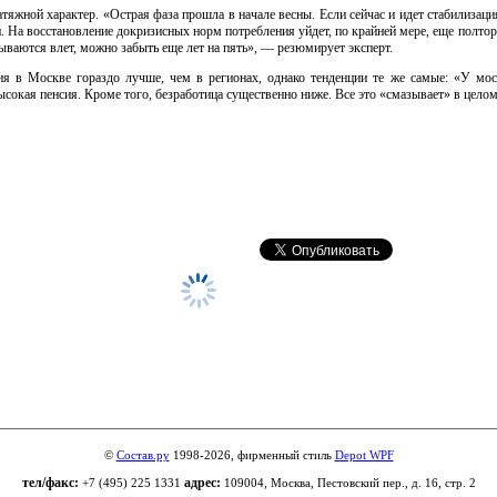
тяжной характер. «Острая фаза прошла в начале весны. Если сейчас и идет стабилизаци
. На восстановление докризисных норм потребления уйдет, по крайней мере, еще полтора
ываются влет, можно забыть еще лет на пять», — резюмирует эксперт.
ия в Москве гораздо лучше, чем в регионах, однако тенденции те же самые: «У мо
ысокая пенсия. Кроме того, безработица существенно ниже. Все это «смазывает» в цело
©
Состав.ру
1998-2026, фирменный стиль
Depot WPF
тел/факс:
адрес:
+7 (495) 225 1331
109004, Москва, Пестовский пер., д. 16, стр. 2