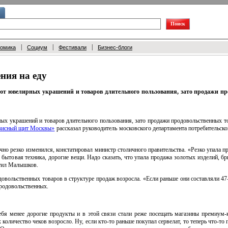
|
|
|
номика
Социум
Фестивали
Бизнес-блоги
ния на еду
т ювелирных украшений и товаров длительного пользования, зато продажи пр
ых украшений и товаров длительного пользования, зато продажи продовольственных т
изисный щит Москвы»
рассказал руководитель московского департамента потребительск
чно резко изменился, констатировал министр столичного правительства. «Резко упала п
 бытовая техника, дорогие вещи. Надо сказать, что упала продажа золотых изделий, бри
тил Малышков.
довольственных товаров в структуре продаж возросла. «Если раньше они составляли 47
родовольственных.
бя менее дорогие продукты и в этой связи стали реже посещать магазины премиум-к
 количество чеков возросло. Ну, если кто-то раньше покупал сервелат, то теперь что-т