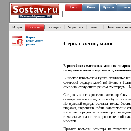
Текст
Видео
Принты
Блоги
|
|
|
|
|
Медиа
Реклама
Брендинг
Маркетинг
Бизнес
Политика и эко
Карта
рекламного
Серо, скучно, мало
рынка
В российских магазинах модных товаров 
на ограниченном ассортименте, компани
В Москве невозможно купить приличные тепл
советский дефицит
какой-то
! Только в Гол
самолета, следующего рейсом Амстердам—М
Сегодня у многих россиян схожие проблемы.
осмотра магазинов одежды и обуви достато
Из мужской одежды остались только базовы
пиджаки, шерстяные юбки, классические 
магазины торгуют остатками прошлогодней 
в магазинах одной всемирно известной од
моделей.
Примета времени: несмотря на товарную с