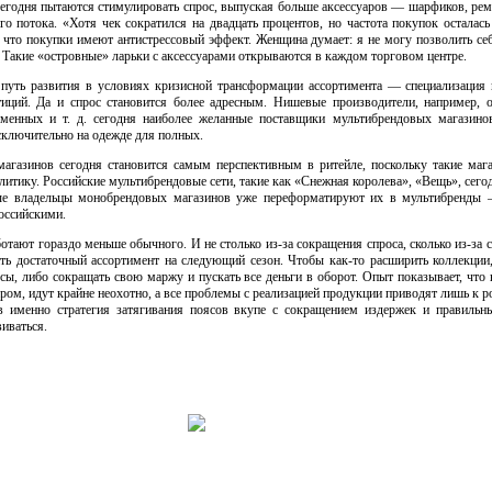
егодня пытаются стимулировать спрос, выпуская больше аксессуаров — шарфиков, рем
о потока. «Хотя чек сократился на двадцать процентов, но частота покупок осталас
что покупки имеют антистрессовый эффект. Женщина думает: я не могу позволить себ
 Такие «островные» ларьки с аксессуарами открываются в каждом торговом центре.
уть развития в условиях кризисной трансформации ассортимента — специализация 
тиций. Да и спрос становится более адресным. Нишевые производители, например,
еменных и т. д. сегодня наиболее желанные поставщики мультибрендовых магазино
сключительно на одежде для полных.
магазинов сегодня становится самым перспективным в ритейле, поскольку такие м
литику. Российские мультибрендовые сети, такие как «Снежная королева», «Вещь», сег
рые владельцы монобрендовых магазинов уже переформатируют их в мультибренды 
оссийскими.
ботают гораздо меньше обычного. И не столько
из-за
сокращения спроса, сколько
из-за
с
ть достаточный ассортимент на следующий сезон. Чтобы
как-то
расширить коллекции
сы, либо сокращать свою маржу и пускать все деньги в оборот. Опыт показывает, что
м, идут крайне неохотно, а все проблемы с реализацией продукции приводят лишь к р
в именно стратегия затягивания поясов вкупе с сокращением издержек и правильн
иваться.