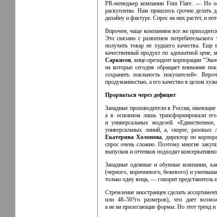
PR-менеджер
компании Finn Flare. — Но о
раскуплены. Нам пришлось срочно делать д
дизайну и фактуре. Спрос на них растет, и п
Впрочем, чаще компаниям все же приходится 
Это связано с развитием потребительского
получить товар не худшего качества. Еще 
качественный продукт по адекватной цене,
Саркисов
,
вице-президент
корпорации “Экон
на которые сегодня обращает внимание пок
сохранить лояльность покупателей». Впро
продуманностью, а его качество в целом хуже
Прорваться через дефицит
Западные производители в России, имеющие о
а в основном лишь трансформировали его
и универсальных моделей. «Единственное
универсальных линий, а, скорее, разовых
Екатерина
Холопова
, директор по корпо
спрос очень сложно. Поэтому многие закупщ
выпусков и оттенков подходят консервативно
Западные одежные и обувные компании, ка
(черного, коричневого, бежевого) и уменьша
только одну вещь, — говорит представитель
Стремление иностранцев сделать ассортиме
или 48–50?го размеров), что дает возмо
а не на прилегающие формы. Но этот тренд 