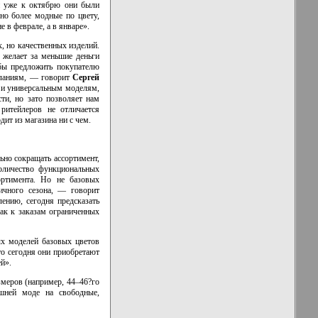
и уже к октябрю они были
но более модные по цвету,
 в феврале, а в январе».
, но качественных изделий.
 желает за меньшие деньги
обы предложить покупателю
еланиям, — говорит
Сергей
 и универсальным моделям,
ти, но зато позволяет нам
ритейлеров не отличается
дит из магазина ни с чем.
ьно сокращать ассортимент,
оличество функциональных
ортимента. Но не базовых
ничного сезона, — говорит
ению, сегодня предсказать
как к заказам ограниченных
ых моделей базовых цветов
то сегодня они приобретают
й».
меров (например, 44–46?го
ешней моде на свободные,