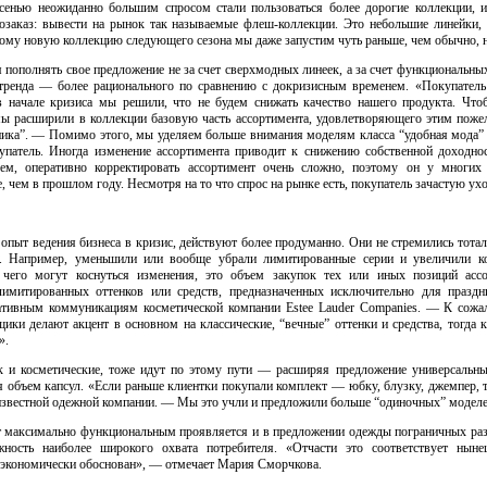
сенью неожиданно большим спросом стали пользоваться более дорогие коллекции, 
озаказ: вывести на рынок так называемые
флеш-коллекции.
Это небольшие линейки, 
отому новую коллекцию следующего сезона мы даже запустим чуть раньше, чем обычно, не
пополнять свое предложение не за счет сверхмодных линеек, а за счет функциональных
 тренда — более рационального по сравнению с докризисным временем. «Покупатель
в начале кризиса мы решили, что не будем снижать качество нашего продукта. Чт
 мы расширили в коллекции базовую часть ассортимента, удовлетворяющего этим пож
ика”. — Помимо этого, мы уделяем больше внимания моделям класса “удобная мода”
упатель. Иногда изменение ассортимента приводит к снижению собственной доходнос
чем, оперативно корректировать ассортимент очень сложно, поэтому он у многих 
, чем в прошлом году. Несмотря на то что спрос на рынке есть, покупатель зачастую ухо
пыт ведения бизнеса в кризис, действуют более продуманно. Они не стремились тотал
. Например, уменьшили или вообще убрали лимитированные серии и увеличили к
, чего могут коснуться изменения, это объем закупок тех или иных позиций асс
 лимитированных оттенков или средств, предназначенных исключительно для празд
ративным коммуникациям косметической компании Estee Lauder Сompanies. — К сожал
ики делают акцент в основном на классические, “вечные” оттенки и средства, тогда 
».
к и косметические, тоже идут по этому пути — расширяя предложение универсальн
я объем капсул. «Если раньше клиентки покупали комплект — юбку, блузку, джемпер, 
 известной одежной компании. — Мы это учли и предложили больше “одиночных” моделе
нт максимально функциональным проявляется и в предложении одежды пограничных раз
жность наиболее широкого охвата потребителя. «Отчасти это соответствует нын
и экономически обоснован», — отмечает Мария Сморчкова.