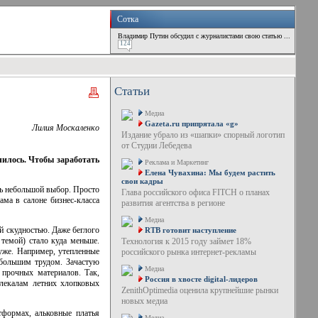
Сотка
Владимир Путин обсудил с журналистами свою статью ...
124
Статьи
Медиа
Gazeta.ru припрятала «g»
Лилия Москаленко
Издание убрало из «шапки» спорный логотип
от Студии Лебедева
чилось. Чтобы заработать
Реклама и Маркетинг
Елена Чувахина: Мы будем растить
свои кадры
нь небольшой выбор. Просто
Глава российского офиса FITCH о планах
дама в салоне
бизнес-класса
развития агентства в регионе
Медиа
й скудностью. Даже беглого
RTB готовит наступление
темой) стало куда меньше.
Технология к 2015 году займет 18%
уже. Например, утепленные
российского рынка интернет-рекламы
большим трудом. Зачастую
Медиа
 прочных материалов. Так,
Россия в хвосте digital-лидеров
лекалам летних хлопковых
ZenithOptimedia оценила крупнейшие рынки
новых медиа
формах, альковные платья
Медиа