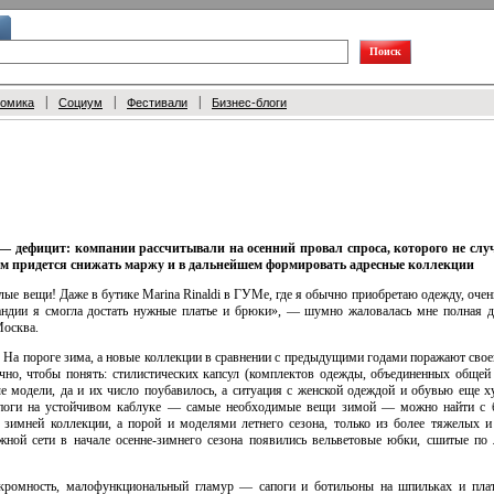
|
|
|
номика
Социум
Фестивали
Бизнес-блоги
— дефицит: компании рассчитывали на осенний провал спроса, которого не слу
ям придется снижать маржу и в дальнейшем формировать адресные коллекции
ые вещи! Даже в бутике Marina Rinaldi в ГУМе, где я обычно приобретаю одежду, оче
ландии я смогла достать нужные платье и брюки», — шумно жаловалась мне полная 
осква.
 На пороге зима, а новые коллекции в сравнении с предыдущими годами поражают свое
чно, чтобы понять: стилистических капсул (комплектов одежды, объединенных общей 
е модели, да и их число поубавилось, а ситуация с женской одеждой и обувью еще х
сапоги на устойчивом каблуке — самые необходимые вещи зимой — можно найти с 
зимней коллекции, а порой и моделями летнего сезона, только из более тяжелых и
ежной сети в начале
осенне-зимнего
сезона появились вельветовые юбки, сшитые по 
кромность, малофункциональный гламур — сапоги и ботильоны на шпильках и плат