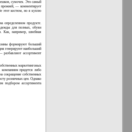
ешков, сумочек. Это самый
ь прежней, — комментирует
е этот костюм, но я куплю
на определенном продукте.
 одежды для полных, обуви
в. Как, например, швейная
агазины формируют больший
одня генерируют наибольший
— разбавляют ассортимент
обственных маркетинговых
, компаниям придется либо
 на сокращение собственных
осту розничных цен. Однако
ым подбором ассортимента