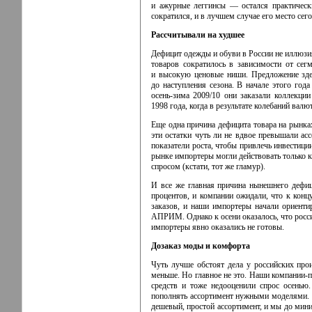
и ажурные леггинсы — остался практическ
сократился, и в лучшем случае его место сег
Рассчитывали на худшее
Дефицит одежды и обуви в России не иллюзи
товаров сократилось в зависимости от се
и высокую ценовые ниши. Предложение здес
до наступления сезона. В начале этого год
осень-зима
2009/10 они заказали коллекции
1998 года, когда в результате колебаний вал
Еще одна причина дефицита товара на рынка
эти остатки чуть ли не вдвое превышали ас
показатели роста, чтобы привлечь инвестици
рынке импортеры могли действовать только к
спросом (кстати, тот же гламур).
И все же главная причина нынешнего дефиц
процентов, и компании ожидали, что к конц
заказов, и наши импортеры начали ориенти
АПРИМ. Однако к осени оказалось, что росси
импортеры явно оказались не готовы.
Дозаказ моды и комфорта
Чуть лучше обстоят дела у российских про
меньше. Но главное не это. Наши
компании-п
средств и тоже недооценили спрос осенью.
пополнять ассортимент нужными моделями.
дешевый, простой ассортимент, и мы до мин