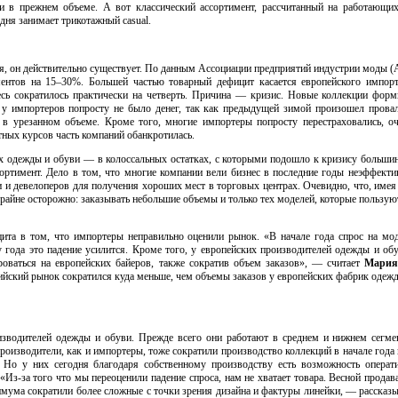
и в прежнем объеме. А вот классический ассортимент, рассчитанный на работающи
одня занимает трикотажный casual.
я, он действительно существует. По данным Ассоциации предприятий индустрии моды 
гментов на 15–30%. Большей частью товарный дефицит касается европейского импо
ь сократилось практически на четверть. Причина — кризис. Новые коллекции форм
а у импортеров попросту не было денег, так как предыдущей зимой произошел провал
 в урезанном объеме. Кроме того, многие импортеры попросту перестраховались, о
ютных курсов часть компаний обанкротилась.
х одежды и обуви — в колоссальных остатках, с которыми подошло к кризису большин
сортимент. Дело в том, что многие компании вели бизнес в последние годы неэффект
и и девелоперов для получения хороших мест в торговых центрах. Очевидно, что, имея
райне осторожно: заказывать небольшие объемы и только тех моделей, которые пользу
ита в том, что импортеры неправильно оценили рынок. «В начале года спрос на мо
у года это падение усилится. Кроме того, у европейских производителей одежды и об
роваться на европейских байеров, также сократив объем заказов», — считает
Мари
йский рынок сократился куда меньше, чем объемы заказов у европейских фабрик одежд
изводителей одежды и обуви. Прежде всего они работают в среднем и нижнем сегмен
роизводители
, как и импортеры, тоже сократили производство коллекций в начале года
 Но у них сегодня благодаря собственному производству есть возможность операти
«Из-за
того что мы переоценили падение спроса, нам не хватает товара. Весной продав
имума сократили более сложные с точки зрения дизайна и фактуры линейки, — рассказ