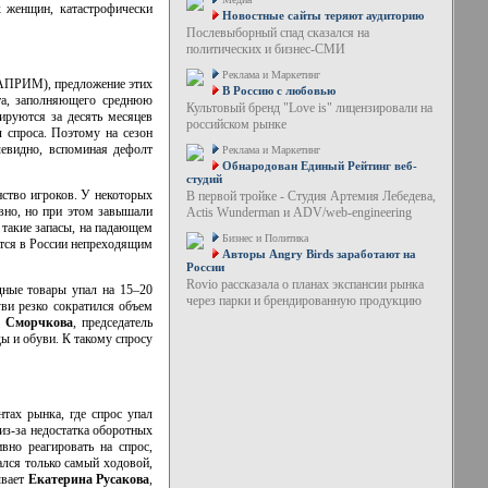
х женщин, катастрофически
Новостные сайты теряют аудиторию
Послевыборный спад сказался на
политических и бизнес-СМИ
Реклама и Маркетинг
(АПРИМ), предложение этих
В Россию с любовью
рта, заполняющего среднюю
Культовый бренд "Love is" лицензировали на
ируются за десять месяцев
российском рынке
 спроса. Поэтому на сезон
чевидно, вспоминая дефолт
Реклама и Маркетинг
Обнародован Единый Рейтинг веб-
студий
ство игроков. У некоторых
В первой тройке - Студия Артемия Лебедева,
ивно, но при этом завышали
Actis Wunderman и ADV/web-engineering
 такие запасы, на падающем
Бизнес и Политика
ются в России непреходящим
Авторы Angry Birds заработают на
России
Rovio рассказала о планах экспансии рынка
дные товары упал на 15–20
через парки и брендированную продукцию
уви резко сократился объем
я
Сморчкова
, председатель
ы и обуви. К такому спросу
тах рынка, где спрос упал
из-за
недостатка оборотных
вно реагировать на спрос,
ался только самый ходовой,
ывает
Екатерина
Русакова
,