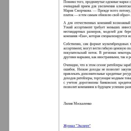
Помимо того, продвинутые одежные марки с
очевидный прием для увеличения клиентског
Мария Сморчкова. — Прежде всего потому, 
платок — и тем самым обновлю свой образ».
А для отечественных компаний возможный п
Узкий ассортимент требует меньших инвес
нестандартных размеров, моделей для бер
компания «Ева», которая специализируется и
Собственно, сам формат мультибрендовых 
ассортимент, могут вести гибкую ценовую по
покупательский поток. В регионах некото
другими марками, как иностранными, так и р
Очевидно, что в этом сезоне ритейлеры зара
ошибок. Низкие доходы не позволят закупи
привлекать дополнительные кредитные ресур
доходов ритейлеры, торгующие модным товаро
с учетом дороговизны банковских кредито
позволит компаниям в будущем успешно разв
Лилия Москаленко
Журнал "Эксперт"