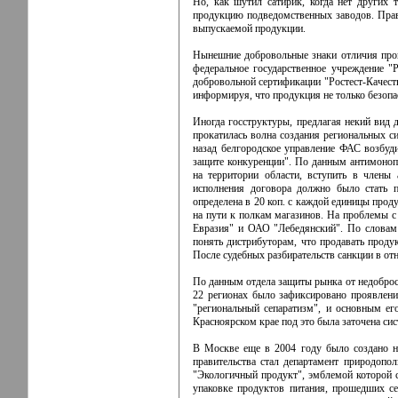
Но, как шутил сатирик, когда нет других 
продукцию подведомственных заводов. Право 
выпускаемой продукции.
Нынешние добровольные знаки отличия прои
федеральное государственное учреждение "
добровольной сертификации "Ростест-Качеств
информируя, что продукция не только безопас
Иногда госструктуры, предлагая некий вид 
прокатилась волна создания региональных си
назад белгородское управление ФАС возбуд
защите конкуренции". По данным антимонопо
на территории области, вступить в члены 
исполнения договора должно было стать п
определена в 20 коп. с каждой единицы проду
на пути к полкам магазинов. На проблемы с
Евразия" и ОАО "Лебедянский". По словам 
понять дистрибуторам, что продавать проду
После судебных разбирательств санкции в от
По данным отдела защиты рынка от недобросо
22 регионах было зафиксировано проявлени
"региональный сепаратизм", и основным е
Красноярском крае под это была заточена сис
В Москве еще в 2004 году было создано не
правительства стал департамент природоп
"Экологичный продукт", эмблемой которой с
упаковке продуктов питания, прошедших се