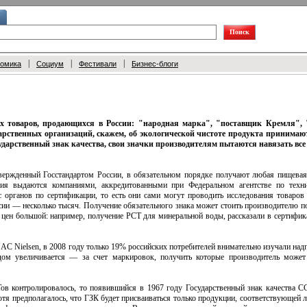
|
|
|
номика
Социум
Фестивали
Бизнес-блоги
ах товаров, продающихся в России: "народная марка", "поставщик Кремля", 
рственных организаций, скажем, об экологической чистоте продукта принимают
сударственный знак качества, свои значки производителям пытаются навязать все 
твержденный Госстандартом России, в обязательном порядке получают любая пищева
вия выдаются компаниями, аккредитованными при Федеральном агентстве по техн
с органов по сертификации, то есть они сами могут проводить исследования товаров
ссии — несколько тысяч. Получение обязательного знака может стоить производителю 
с цен большой: например, получение РСТ для минеральной воды, рассказали в сертифик
 AC Nielsen, в 2008 году только 19% российских потребителей внимательно изучали надп
дом увеличивается — за счет маркировок, получить которые производитель может 
ов контролировалось, то появившийся в 1967 году Государственный знак качества С
отя предполагалось, что ГЗК будет присваиваться только продукции, соответствующе