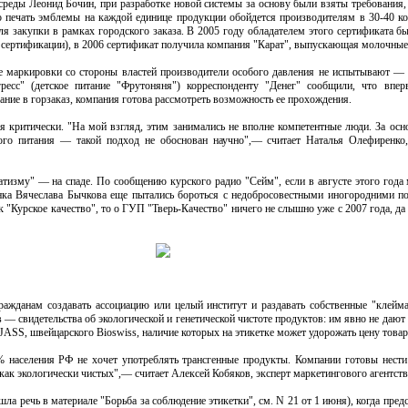
реды Леонид Бочин, при разработке новой системы за основу были взяты требования,
о печать эмблемы на каждой единице продукции обойдется производителям в 30-40 ко
я закупки в рамках городского заказа. В 2005 году обладателем этого сертификата б
й сертификации), в 2006 сертификат получила компания "Карат", выпускающая молочны
е маркировки со стороны властей производители особого давления не испытывают —
ресс" (детское питание "Фрутоняня") корреспонденту "Денег" сообщили, что впе
дание в горзаказ, компания готова рассмотреть возможность ее прохождения.
я критически. "На мой взгляд, этим занимались не вполне компетентные люди. За ос
ого питания — такой подход не обоснован научно",— считает Наталья Олефиренко,
тизму" — на спаде. По сообщению курского радио "Сейм", если в августе этого года м
ынка Вячеслава Бычкова еще пытались бороться с недобросовестными иногородними п
 "Курское качество", то о ГУП "Тверь-Качество" ничего не слышно уже с 2007 года, да
ажданам создавать ассоциацию или целый институт и раздавать собственные "клей
в — свидетельства об экологической и генетической чистоте продуктов: им явно не дают
 JASS, швейцарского Bioswiss, наличие которых на этикетке может удорожать цену товара
 населения РФ не хочет употреблять трансгенные продукты. Компании готовы нести
ак экологически чистых",— считает Алексей Кобяков, эксперт маркетингового агентств
шла речь в материале "Борьба за соблюдение этикетки", см. N 21 от 1 июня), когда пред