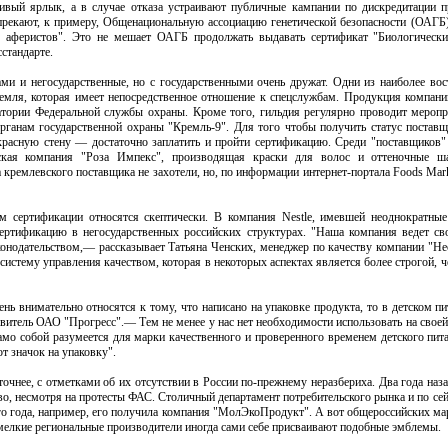
ивый ярлык, а в случае отказа устраивают публичные кампании по дискредитации 
прекают, к примеру, Общенациональную ассоциацию генетической безопасности (ОАГ
пу аферистов". Это не мешает ОАГБ продолжать выдавать сертификат "Биологическ
стандарте.
ами и негосударственные, но с государственными очень дружат. Одни из наиболее во
мля, которая имеет непосредственное отношение к спецслужбам. Продукция компани
атории Федеральной службы охраны. Кроме того, гильдия регулярно проводит мероп
рганам государственной охраны "Кремль-9". Для того чтобы получить статус поставщ
 красную стену — достаточно заплатить и пройти сертификацию. Среди "поставщиков
ская компания "Роза Импекс", производящая краски для волос и оттеночные ш
 кремлевского поставщика не захотели, но, по информации интернет-портала Foods Marke
м сертификации относятся скептически. В компания Nestle, имевшей неоднократны
ертификацию в негосударственных российских структурах. "Наша компания ведет св
онодательством,— рассказывает Татьяна Ченских, менеджер по качеству компании "Не
систему управления качеством, которая в некоторых аспектах является более строгой, 
ень внимательно относятся к тому, что написано на упаковке продукта, то в детском п
витель ОАО "Прогресс".— Тем не менее у нас нет необходимости использовать на сво
амо собой разумеется для марки качественного и проверенного временем детского пит
т значок на упаковку".
чнее, с отметками об их отсутствии в России по-прежнему неразбериха. Два года наз
тво, несмотря на протесты ФАС. Столичный департамент потребительского рынка и по сей
того года, например, его получила компания "МолЭкоПродукт". А вот общероссийских ма
елкие региональные производители иногда сами себе присваивают подобные эмблемы.