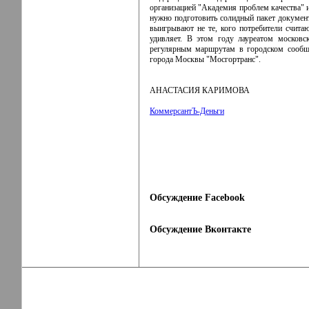
организацией "Академия проблем качества" и
нужно подготовить солидный пакет документо
выигрывают не те, кого потребители счита
удивляет. В этом году лауреатом московс
регулярным маршрутам в городском сообще
города Москвы "Мосгортранс".
АНАСТАСИЯ КАРИМОВА
КоммерсантЪ-Деньги
Обсуждение Facebook
Обсуждение Вконтакте