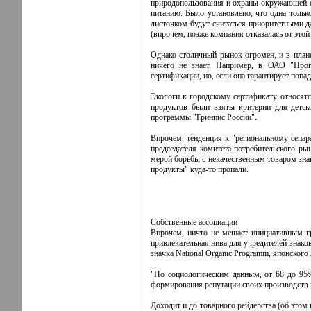
природопользования и охраны окружающей с
питанию. Было установлено, что одна тольк
листочком будут считаться приоритетными дл
(впрочем, позже компания отказалась от это
Однако столичный рынок огромен, и в план
ничего не знает. Например, в ОАО "Прог
сертификации, но, если она гарантирует попа
Экологи к городскому сертификату относятс
продуктов были взяты критерии для детск
программы "Гринпис России".
Впрочем, тенденция к "региональному сепара
председателя комитета потребительского р
мерой борьбы с некачественным товаром знак
продукты" куда-то пропали.
Собственные ассоциации
Впрочем, ничто не мешает инициативным гр
привлекательная нива для учредителей знако
значка National Organic Programm, японского
"По социологическим данным, от 68 до 95%
формирования репутации своих производств к
Доходит и до товарного рейдерства (об этом 