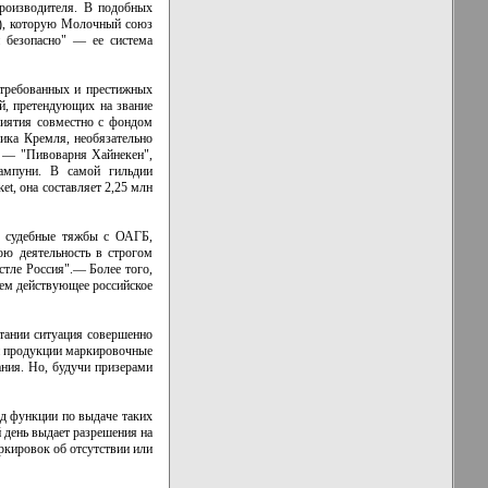
производителя. В подобных
Б), которую Молочный союз
и безопасно" — ее система
стребованных и престижных
й, претендующих на звание
риятия совместно с фондом
ика Кремля, необязательно
" — "Пивоварня Хайнекен",
ампуни. В самой гильдии
t, она составляет 2,25 млн
е судебные тяжбы с ОАГБ,
ою деятельность в строгом
стле Россия".— Более того,
чем действующее российское
итании ситуация совершенно
ей продукции маркировочные
ания. Но, будучи призерами
ад функции по выдаче таких
 день выдает разрешения на
ркировок об отсутствии или