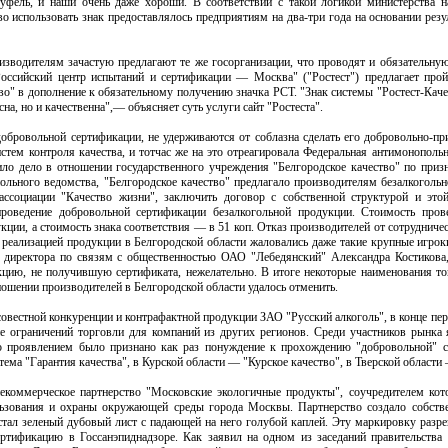
туфель, и наши очень даже хороши. В соответствии с такой логикой министерства н
использовать знак предоставлялось предприятиям на два-три года на основании резул
зводителям зачастую предлагают те же госорганизации, что проводят и обязательну
Российский центр испытаний и сертификации — Москва" ("Ростест") предлагает про
о" в дополнение к обязательному получению значка РСТ. "Знак системы "Ростест-Каче
на, но и качественна",— объясняет суть услуги сайт "Ростеста".
добровольной сертификации, не удерживаются от соблазна сделать его добровольно-п
стем контроля качества, и тотчас же на это отреагировала Федеральная антимонополь
ило дело в отношении государственного учреждения "Белгородское качество" по приз
льного ведомства, "Белгородское качество" предлагало производителям безалкогольн
ассоциации "Качество жизни", заключить договор с собственной структурой и этой
роведение добровольной сертификации безалкогольной продукции. Стоимость пров
кции, а стоимость знака соответствия — в 51 коп. Отказ производителей от сотрудниче
 реализацией продукции в Белгородской области жаловались даже такие крупные игро
директора по связям с общественностью ОАО "Лебедянский" Александра Костикова,
кцию, не получившую сертификата, нежелательно. В итоге некоторые наименования то
ношении производителей в Белгородской области удалось отменить.
вестной конкуренции и контрафактной продукции ЗАО "Русский алкоголь", в конце пер
е ограничений торговли для компаний из других регионов. Среди участников рынка 
го проявлением было признано как раз понуждение к прохождению "добровольной" 
тема "Гарантия качества", в Курской области — "Курское качество", в Тверской области 
коммерческое партнерство "Московские экологичные продукты", соучредителем кот
ользования и охраны окружающей среды города Москвы. Партнерство создало собст
тал зеленый дубовый лист с падающей на него голубой каплей. Эту маркировку разре
ртификацию в Госсанэпиднадзоре. Как заявил на одном из заседаний правительства 