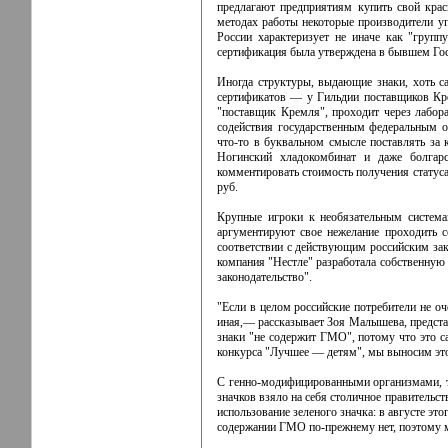
предлагают предприятиям купить свой крас
методах работы некоторые производители у
России характеризует не иначе как "груп
сертификация была утверждена в бывшем Гос
Иногда структуры, выдающие знаки, хоть с
сертификатов — у Гильдии поставщиков Кре
"поставщик Кремля", проходит через лабор
содействия государственным федеральным о
что-то в буквальном смысле поставлять за
Ногинский хладокомбинат и даже болгар
комментировать стоимость получения статуса
руб.
Крупные игроки к необязательным система
аргументируют свое нежелание проходить с
соответствии с действующим российским зак
компания "Нестле" разработала собственную 
законодательство".
"Если в целом российские потребители не оч
иная,— рассказывает Зоя Малышева, предста
знаки "не содержит ГМО", потому что это с
конкурса "Лучшее — детям", мы выносим это
С генно-модифицированными организмами, то
значков взяло на себя столичное правительс
использование зеленого значка: в августе э
содержании ГМО по-прежнему нет, поэтому м