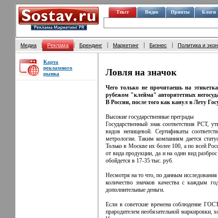
Текст
Видео
Принты
Блоги
|
|
|
|
|
Медиа
Реклама
Брендинг
Маркетинг
Бизнес
Политика и эко
Карта
рекламного
Ловля на значок
рынка
Чего только не прочитаешь на этикетк
рубежом "клейма" авторитетных негосуда
В России, после того как канул в Лету Го
Высокие государственные преграды
Государственный знак соответствия РСТ, у
видов непищевой. Сертификаты соответст
метрологии. Таким компаниям дается стату
Только в Москве их более 100, а по всей Ро
от вида продукции, да и на один вид разбро
обойдется в 17-35 тыс. руб.
Несмотря на то что, по данным исследования
количество значков качества с каждым го
дополнительные деньги.
Если в советские времена соблюдение ГОСТ
прародителем необязательной маркировки, х