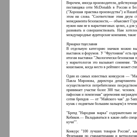
Впрочем, иногда производители, действующие
поставщика сети McDonalds в России и Бело
("Хорошая практика производства") и Hazard 
этом ни слова. "Соответствие этим двум 
менеджмента безопасности,— объясняет Гур
нужно нам не в маркетинговых целях, а для 
развивать и совершенствовать. Нам хотело
международные аудиторские компании, такие
Ярмарки тщеславия
В отдельную категорию значков можно вы
выставок и форумов. У "Фрутоняни" есть при
итогам выставки "Экологически безопасная 
у маркетологов это вызывает сомнение. "В
кошельком, когда место в рейтинге может ст
Один из самых известных конкурсов — "Мар
Павла Миронова, директора департамента
осуществляется потребителями посредством
принимает участие более 300 тыс. человек. 
пафосная и помпезная" церемония награждени
сотни брендов — от "Майского чая" до Sam
кулак с поднятым большим пальцем) в течени
"Бренд "Народная марка" содержательно не
Кобяков.— Вкладываться в какие-либо специ
кучи"".
Конкурс "100 лучших товаров России", ка
Федерации по стандартизации и метрологии