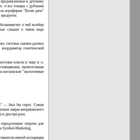
 предъявляемые к детскому
п. и все товары с дубовым
ыла агрофирма "Белая дача"
е продукты.
 большинство о ней вообще
рвые слышат о таком виде
нову системы оценки разных
 координатор генетической
естные власти в лице и. о.
оставщиками, провозглашая
 и московские "экологичные
ма" — был бы спрос. Самая
 покоя лавры американского
 в два-три раза.
 определенные затраты для
а Symbol-Marketing.
ставители некоей ассоциации