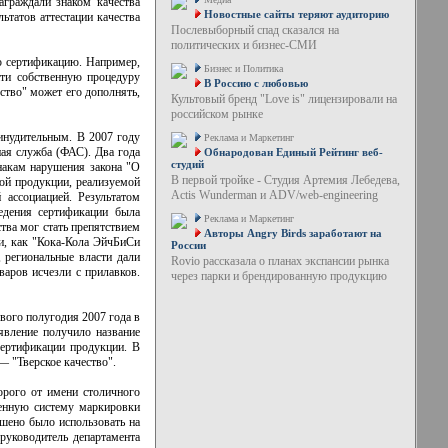
аграждали знаком качества
Новостные сайты теряют аудиторию
ьтатов аттестации качества
Послевыборный спад сказался на
политических и бизнес-СМИ
ю сертификацию. Например,
Бизнес и Политика
йти собственную процедуру
В Россию с любовью
ство" может его дополнять,
Культовый бренд "Love is" лицензировали на
российском рынке
ринудительным. В 2007 году
Реклама и Маркетинг
ная служба (ФАС). Два года
Обнародован Единый Рейтинг веб-
студий
накам нарушения закона "О
В первой тройке - Студия Артемия Лебедева,
ой продукции, реализуемой
Actis Wunderman и ADV/web-engineering
 ассоциацией. Результатом
едения сертификации была
Реклама и Маркетинг
ства мог стать препятствием
Авторы Angry Birds заработают на
ки, как "Кока-Кола ЭйчБиСи
России
 региональные власти дали
Rovio рассказала о планах экспансии рынка
варов исчезли с прилавков.
через парки и брендированную продукцию
вого полугодия 2007 года в
явление получило название
сертификации продукции. В
— "Тверское качество".
орого от имени столичного
венную систему маркировки
шено было использовать на
руководитель департамента