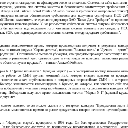
 по строгим стандартам, не афишируют этого на этикетках. Скажем, на сайте компании 
руссии, указано, что система качества и безопасности соответствует требованиям G
Analysis and Critical Control Points ("Анализ рисков и критические контрольные точки"
стандартам является обязательным требованием для получения сертификата ИСО 22
ий Шилов, заместитель генерального директора ЗАО "Белая Дача Трейдинг" по произв
улучшения качества работы. У нас разработана собственная система пищевой безопасно
сь бы получить подтверждение того, что наша система соответствует стандарту И
 как SGF, для подтверждения соответствия системы международным требованиям".
делить всевозможные призы, которые производители получают в результате конку
зы по итогам форума "Страна детства", выставок "Золотая осень" и "Лучшее — детям"
продукция". Организаторы выставок убеждают, что продукты проходят экспертизу в не
есьма ограниченный круг организаторов и участников не позволяет исключить рекла
ать объектом купли-продажи",— считает Алексей Кобяков.
ка N 1" (ранее назывался "Народная марка") — к экспертизам вообще никакого отно
 по работе со СМИ группы компаний РБК, которая владеет правами на проведен
 заполнения анкет, опубликованных в популярных всероссийских СМИ и в интернет
Конкурс заканчивается гала-концертом в Кремле, на котором, как завлекает сайт про
я победителей с участием звезд шоу-бизнеса. За десять лет существования конкурса п
sung. Победители получают право использовать логотип "Марки N 1" (красный кружо
е двух лет.
 совсем понятен, то же можно сказать и о товарном конкурсе "Продуктовая карта 
альные малопонятные премии на рынке продуктовых товаров не совсем целесообразно.
к и "Народная марка", проводится с 1998 года. Он был организован Государствен
 (ныне Федеральное агентство по техническому регулированию и метрологии), меж