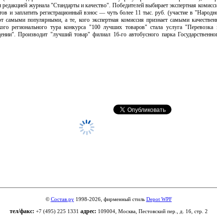
 редакцией журнала "Стандарты и качество". Победителей выбирает экспертная комиссия
в и заплатить регистрационный взнос — чуть более 11 тыс. руб. (участие в "Народно
ют самыми популярными, а те, кого экспертная комиссия признает самыми качеств
кого регионального тура конкурса "100 лучших товаров" стала услуга "Перевозка
нии". Производит "лучший товар" филиал 16-го автобусного парка Государственно
©
Состав.ру
1998-2026, фирменный стиль
Depot WPF
тел/факс:
адрес:
+7 (495) 225 1331
109004, Москва, Пестовский пер., д. 16, стр. 2