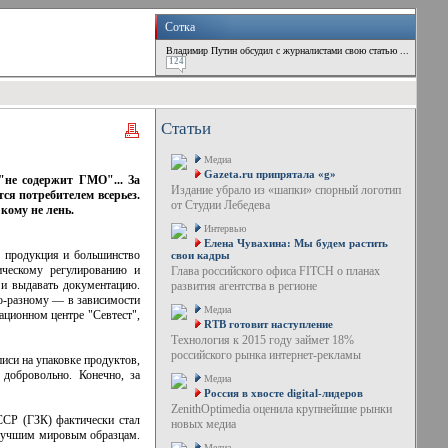
Сотка
Владимир Путин обсудил с журналистами свою статью ...
124
Статьи
Медиа
Gazeta.ru припрятала «g»
"не содержит ГМО"... За
Издание убрало из «шапки» спорный логотип
ся потребителем всерьез.
от Студии Лебедева
кому не лень.
Интервью
Елена Чувахина: Мы будем растить
я продукция и большинство
свои кадры
ическому регулированию и
Глава российского офиса FITCH о планах
 и выдавать документацию.
развития агентства в регионе
по-разному — в зависимости
Медиа
ационном центре "Севтест",
RTB готовит наступление
Технология к 2015 году займет 18%
российского рынка интернет-рекламы
иси на упаковке продуктов,
добровольно. Конечно, за
Медиа
Россия в хвосте digital-лидеров
ZenithOptimedia оценила крупнейшие рынки
ССР (ГЗК) фактически стал
новых медиа
й лучшим мировым образцам.
Медиа