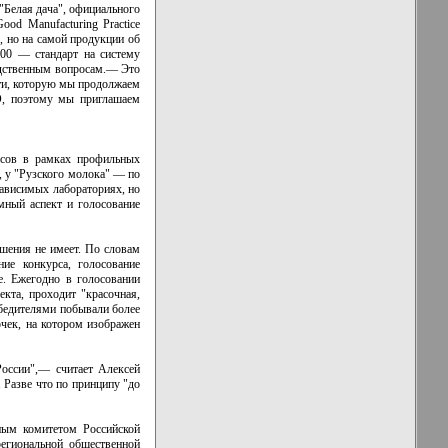
"Белая дача", официального
ood Manufacturing Practice
), но на самой продукции об
000 — стандарт на систему
одственным вопросам.— Это
сти, которую мы продолжаем
СО, поэтому мы приглашаем
рсов в рамках профильных
, у "Рузского молока" — по
зависимых лабораториях, но
мный аспект и голосование
шения не имеет. По словам
ие конкурса, голосование
е. Ежегодно в голосовании
екта, проходит "красочная,
обедителями побывали более
чек, на котором изображен
России",— считает Алексей
 Разве что по принципу "до
ным комитетом Российской
региональной общественной