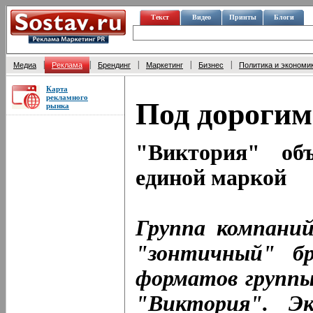
Текст
Видео
Принты
Блоги
|
|
|
|
|
Медиа
Реклама
Брендинг
Маркетинг
Бизнес
Политика и экономи
Карта
рекламного
Под дорогим
рынка
"Виктория" об
единой маркой
Группа компани
"зонтичный" бр
форматов группы
"Виктория". 