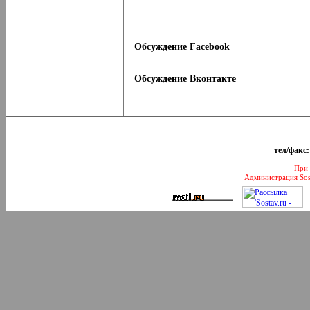
Обсуждение Facebook
Обсуждение Вконтакте
тел/факс:
При 
Администрация Sos