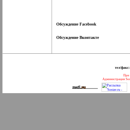
Обсуждение Facebook
Обсуждение Вконтакте
тел/факс:
При 
Администрация Sos