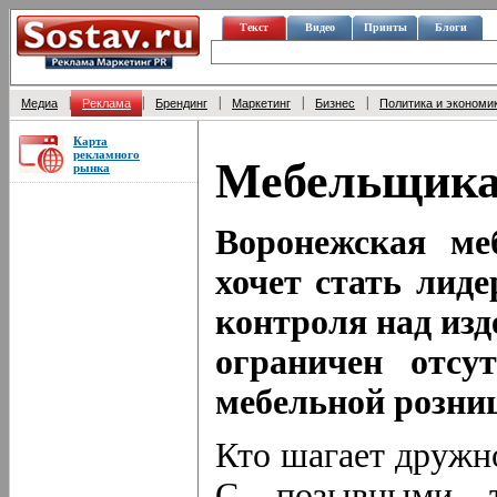
Текст
Видео
Принты
Блоги
|
|
|
|
|
Медиа
Реклама
Брендинг
Маркетинг
Бизнес
Политика и экономи
Карта
рекламного
Мебельщика
рынка
Воронежская ме
хочет стать лид
контроля над изд
ограничен отсу
мебельной розни
Кто шагает дружно
С позывными т