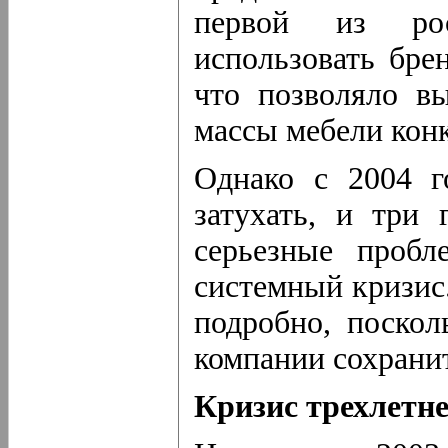
первой из рос
использовать
бре
что позволяло в
массы мебели кон
Однако с 2004 г
затухать, и три 
серьезные пробл
системный кризис.
подробно, поскол
компании сохранит
Кризис трехлетне