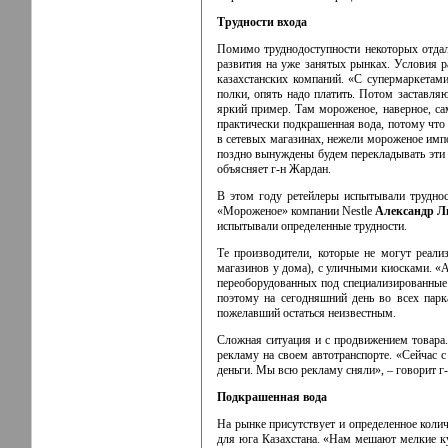
Трудности входа
Помимо труднодоступности некоторых отдал
развития на уже занятых рынках. Условия 
казахстанских компаний. «С супермаркетами
полки, опять надо платить. Потом заставля
яркий пример. Там мороженое, наверное, са
практически подкрашенная вода, потому что 
в сетевых магазинах, нежели мороженое импо
поздно вынуждены будем перекладывать эти р
объясняет
г-н
Жардан.
В этом году ретейлеры испытывали труднос
«Мороженое» компании Nestle
Александр Л
испытывали определенные трудности.
Те производители, которые не могут реал
магазинов у дома), с уличными киосками.
«А
переоборудованных под специализированные 
поэтому на сегодняшний день во всех парк
пожелавший остаться неизвестным.
Сложная ситуация и с продвижением товара.
рекламу на своем автотранспорте. «Сейчас
деньги. Мы всю рекламу сняли», – говорит
г
Подкрашенная вода
На рынке присутствует и определенное коли
для юга Казахстана. «Нам мешают мелкие ку