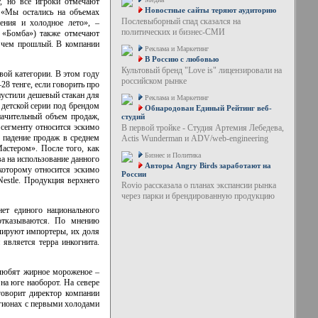
, но все игроки отмечают
Новостные сайты теряют аудиторию
 «Мы остались на объемах
Послевыборный спад сказался на
ения и холодное лето», –
политических и бизнес-СМИ
 «Бомба») также отмечают
, чем прошлый. В компании
Реклама и Маркетинг
В Россию с любовью
Культовый бренд "Love is" лицензировали на
вой категории. В этом году
российском рынке
28 тенге, если говорить про
устили дешевый стакан для
Реклама и Маркетинг
 детской серии под брендом
Обнародован Единый Рейтинг веб-
начительный объем продаж,
студий
 сегменту относится эскимо
В первой тройке - Студия Артемия Лебедева,
и падение продаж в среднем
Actis Wunderman и ADV/web-engineering
астером». После того, как
Бизнес и Политика
а на использование данного
Авторы Angry Birds заработают на
которому относится эскимо
России
Nestle. Продукция верхнего
Rovio рассказала о планах экспансии рынка
через парки и брендированную продукцию
ет единого национального
отказываются. По мнению
лируют импортеры, их доля
является терра инкогнита.
 любят жирное мороженое –
на юге наоборот. На севере
говорит директор компании
егионах с первыми холодами