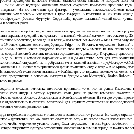
родажи проходятся на летние месяцы, статистических данных по которым пока нет
а. Тем не менее ведущим компаниям удалось сохранить показатели прошлого года.
 падением. На это повлияли два фактора – уменьшение платежеспособности насел
 «Копания ФудМастер – Айс Крим»
Юрие Жардан
. В компании
«Шин-Лайн»
(бренд
гро-Продукт»
(бренды «Буржуй», Coppa Italia) провел нынешний летний сезон лучше
 и добились роста.
вали объемы потребления, то экономические трудности оказали влияние на выбор цено
ента перешла в средний, а из среднего – в нижний. «Нижний сегмент – это эскимо до 25–
о семейное мороженое, то это до 200 тенге, – объясняет
г-н
Жардан. – Мы в этом году зап
 в 16 тенге, дешевое эскимо под брендом Frigo – по 16 тенге, и мороженое “Елочка” в
Айс Крим» запуск новых продуктов принес свои плоды – именно на них пришелся з
 на средний ценовой сегмент, показали отрицательную динамику. К среднему ценовому
 25 до 60 тенге и семейное мороженое – от 200 до 400 тенге. Хотя для этой компани
экономической ситуацией, но и ребрендингом и заменой линейки «ФудМастера» «АйсМ
 компаний JLC купила у американского фонда компанию «ФудМастер – Айс Крим», прав
lis, владеющей молочными активами «ФудМастера». В верхнем ценовом сегменте, к 
тенге, представлены в основном импортные бренды – это Movenpick, Baskin Robbins, 
долю на рынке.
одами и сложная логистика являются причинами того, что на рынке Казахстана н
гионе свой лидер. Поэтому оценивать свои доли на рынке компании зачастую 
йчас являются Алматы, Алматинская и Жамбылская области. На севере страны прева
и с отдаленностью и сложной логистикой для крупных отечественных производителей 
окальные мелкие производители.
ьтура потребления мороженого меняются в зависимости от региона. На севере страны
гкое – фруктовый лед. «К тому же смотрят по весу – на севере нужен небольшой вес, 
хотят, чтобы мороженое утоляло голод. Съел мороженое – и как будто пообедал», – 
на севере существует культура потребления мороженого в зимний период, в южных же р