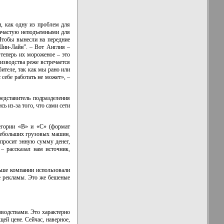
, как одну из проблем для
зачастую неподъемными для
 Чтобы вынесли на передние
Шин-Лайн”. –
Вот Англия –
 теперь их мороженое – это
изводства реже встречается
ителе, так как мы рано или
себе работать не может», –
едставитель подразделения
ись
из-за
того, что сами сети
тегории «В» и «С» (формат
небольших грузовых машин,
опросит энную сумму денег,
– рассказал нам источник,
ьше компании использовали
е рекламы. Это же бешеные
водствами. Это характерно
ей цене. Сейчас, наверное,