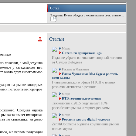
Сотка
Владимир Путин обсудил с журналистами свою статью ...
124
Статьи
Медиа
Gazeta.ru припрятала «g»
убежные
Издание убрало из «шапки» спорный логотип
от Студии Лебедева
из ложечки, а мой дедушка
женое у казахстанцев нет,
Реклама и Маркетинг
ает около двух килограммов
Елена Чувахина: Мы будем растить
свои кадры
Глава российского офиса FITCH о планах
туацию на рынке холодных
развития агентства в регионе
анами потеснить импортеров
Медиа
RTB готовит наступление
Технология к 2015 году займет 18%
российского рынка интернет-рекламы
роженого. Средняя оценка
ы рынка занимает импортная
Медиа
ва по статистике, на долю
Россия в хвосте digital-лидеров
ZenithOptimedia оценила крупнейшие рынки
новых медиа
ного, а в первом полугодии
Медиа