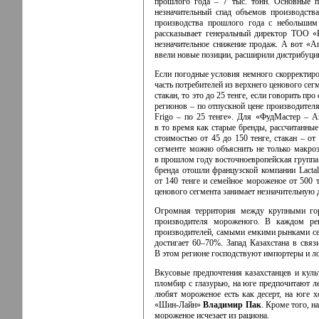
прошлого года – 7 тыс. тонн. Основные п
незначительный спад объемов производств
производства прошлого года с небольшим
рассказывает генеральный директор ТОО
незначительное снижение продаж. А вот
«А
ввели новые позиции, расширили дистрибуцию
Если погодные условия немного скорректиро
часть потребителей из верхнего ценового сегм
стакан, то это до 25 тенге, если говорить пр
регионов – по отпускной цене производителя
Frigo – по 25 тенге». Для «ФудМастер – 
в то время как старые бренды, рассчитанные
стоимостью от 45 до 150 тенге, стакан – от
сегменте можно объяснить не только макро
в прошлом году восточноевропейская группа
бренда отошли французской компании Lacta
от 140 тенге и семейное мороженое от 500 
ценового сегмента занимает незначительную 
Огромная территория между крупными гор
производителя мороженого. В каждом ре
производителей, самыми емкими рынками се
достигает 60–70%. Запад Казахстана в связ
В этом регионе господствуют импортеры и л
Вкусовые предпочтения казахстанцев и кул
пломбир с глазурью, на юге предпочитают ле
любят мороженое есть как десерт, на юге 
«Шин-Лайн»
Владимир Пак
. Кроме того, 
мороженое исчезает из рациона.