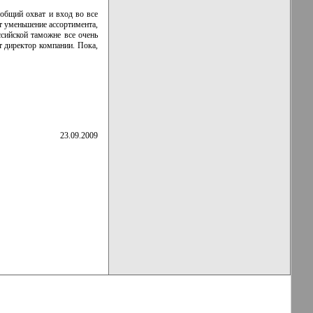
общий охват и вход во все
т уменьшение ассортимента,
сийской таможне все очень
т директор компании. Пока,
23.09.2009