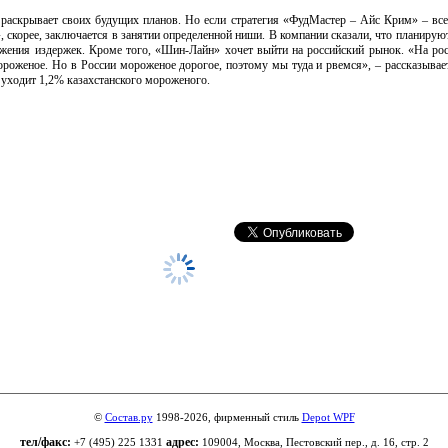
раскрывает своих будущих планов. Но если стратегия «ФудМастер – Айс Крим» – все
»
, скорее, заключается в занятии определенной ниши. В компании сказали, что планирую
ижения издержек. Кроме того,
«Шин-Лайн»
хочет выйти на российский рынок. «На рос
роженое. Но в России мороженое дорогое, поэтому мы туда и рвемся», – рассказывае
ж уходит 1,2% казахстанского мороженого.
©
Состав.ру
1998-2026, фирменный стиль
Depot WPF
тел/факс:
адрес:
+7 (495) 225 1331
109004, Москва, Пестовский пер., д. 16, стр. 2