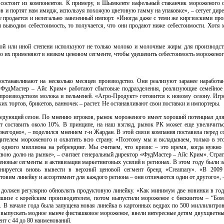
а состоит из компонентов. К примеру, в Шымкенте вафельный стаканчик мороженого 
ов и портят нам имидж, используя похожую цветовую гамму на упаковке», – сетует дир
е продается и нелегально завезенный импорт. «Иногда даже с теми же киргизскими пр
ы выводим себестоимость, то получается, что они продают ниже себестоимости. Хотя
той или иной степени используют не только молоко и молочные жиры для производс
его их применяют в низком ценовом сегменте, чтобы удешевить себестоимость мороженог
останавливают на несколько месяцев производство. Они реализуют заранее наработ
 «ФудМастер – Айс Крим» работают сбытовые подразделения, реализующие семейное
производством молока и пельменей.
«Агро-Продукт»
готовится к новому сезону. Игр
их тортов, брикетов, ванночек – растет. Не останавливают свои поставки и импортеры.
едующий сезон. По мнению игроков, рынок мороженого имеет хороший потенциал для р
т составить около 10%. В принципе, на наш взгляд, рынок РК может еще увеличить
 ежегодно», – поделился мнением
г-н
Жардан. В этой связи компания поставила перед с
одителем мороженого и охватить всю страну. «Поэтому мы и вкладываем, только в э
одного миллиона на ребрендинг. Мы считаем, что кризис – это время, когда нужно в
вою долю на рынке», – считает генеральный директор «ФудМастер – Айс Крим». Страт
ценовые сегменты и активизации маркетинговых усилий в регионах. В этом году были
анируется вновь вывести в верхний ценовой сегмент бренд «Creamary». «В 200
отовим линейку и ассортимент для каждого региона – они отличаются один от другого»,
 должен регулярно обновлять продуктовую линейку. «Как минимум две новинки в год 
изе с корейским производителем, потом выпустили мороженое с бисквитом – “Бомб
м. В начале года была запущена новая линейка в картонных ведрах по 500 миллилитро
 выпускать модное нынче фисташковое мороженое, ввели интересные детям двухцветны
т с 44 до 80 наименований.