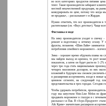
во всех категориях продуктов питания цен
тенге. Такие производители забирают клиент
местной некачественной продукции, на рынк
конкурировать по цене, потому что когда м
не продашь», – рассказывает
г-н
Жардан.
Нужно отметить, что все производители в 
растительные (см. «Вкус детства»). Чаще вс
Фисташка в моде
На зиму производители уходят в спячку – 
ремонт и подготовку к летнему сезону. У
фрукты, пельмени.
«Шин-Лайн»
занимается 
потребления семейного мороженого – всяческ
Зима – хорошее время обдумать планы на сл
мы найдем выход из кризиса, то рост може
показателя, а затем он будет расти по 1–2%
через три года стать национальным произв
четырех миллионов долларов, из них около 
вложений в будущем мы сможем увеличить с
в расширении ассортимента, входе в новые 
ценовом сегменте, на следующий год пл
представительства в трех городах. Сегодня г
Чтобы удержать потребителя, производитель
году мы запустили
Shin-Line
Melon по франш
продавать мороженое в глазури и с печенье
рассказал
г-н
Пак.
В «Агро-Продукте»
стали
Айс Крим» значительно расширили ассортимен