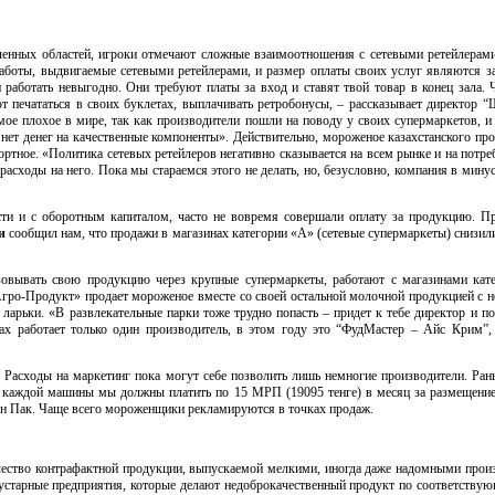
енных областей, игроки отмечают сложные взаимоотношения с сетевыми ретейлерами
работы, выдвигаемые сетевыми ретейлерами, и размер оплаты своих услуг являются 
 работать невыгодно. Они требуют платы за вход и ставят твой товар в конец зала.
ют печататься в своих буклетах, выплачивать ретробонусы, – рассказывает директор
“
мое плохое в мире, так как производители пошли на поводу у своих супермаркетов, и
нет денег на качественные компоненты». Действительно, мороженое казахстанского про
ртное. «Политика сетевых ретейлеров негативно сказывается на всем рынке и на потреб
асходы на него. Пока мы стараемся этого не делать, но, безусловно, компания в минус 
ти и с оборотным капиталом, часто не вовремя совершали оплату за продукцию. Пр
и
сообщил нам, что продажи в магазинах категории «А» (сетевые супермаркеты) снизил
изовывать свою продукцию через крупные супермаркеты, работают с магазинами ка
гро-Продукт»
продает мороженое вместе со своей остальной молочной продукцией с 
ларьки. «В развлекательные парки тоже трудно попасть – придет к тебе директор и п
ах работает только один производитель, в этом году это “ФудМастер – Айс Крим”, 
 Расходы на маркетинг пока могут себе позволить лишь немногие производители. Ран
 с каждой машины мы должны платить по 15 МРП (19095 тенге) в месяц за размещени
-н
Пак. Чаще всего мороженщики рекламируются в точках продаж.
чество контрафактной продукции, выпускаемой мелкими, иногда даже надомными произ
старные предприятия, которые делают недоброкачественный продукт по соответствующ