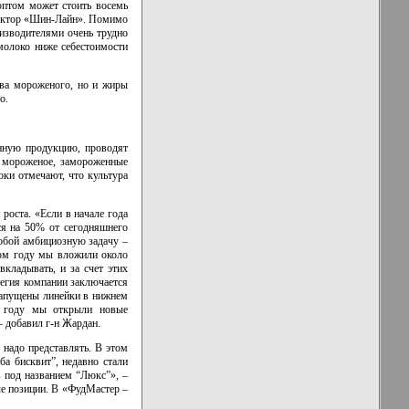
оптом может стоить восемь
ектор
«Шин-Лайн».
Помимо
оизводителями очень трудно
 молоко ниже себестоимости
тва мороженого, но и жиры
о.
анную продукцию, проводят
 мороженое, замороженные
оки отмечают, что культура
оста. «Если в начале года
ся на 50% от сегодняшнего
обой амбициозную задачу –
том году мы вложили около
кладывать, и за счет этих
егия компании заключается
 запущены линейки в нижнем
9 году мы открыли новые
 – добавил
г-н
Жардан.
надо представлять. В этом
а бисквит”, недавно стали
в под названием “Люкс”», –
е позиции. В «ФудМастер –