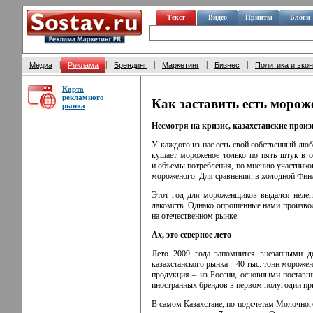
Текст
Видео
Принты
Блоги
|
|
|
|
|
Медиа
Реклама
Брендинг
Маркетинг
Бизнес
Политика и эко
Карта
рекламного
Как заставить есть морож
рынка
Несмотря на кризис, казахстанские прои
У каждого из нас есть свой собственный л
кушает мороженое только по пять штук в о
и объемы потребления, по мнению участников
мороженого. Для сравнения, в холодной Финл
Этот год для мороженщиков выдался нелег
лакомств. Однако опрошенные нами производ
на отечественном рынке.
Ах, это северное лето
Лето 2009 года запомнится внезапными д
казахстанского рынка – 40 тыс. тонн мороже
продукция – из России, основными поставщ
иностранных брендов в первом полугодии п
В самом Казахстане, по подсчетам Молочного