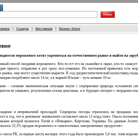
|
|
|
номика
Социум
Фестивали
Бизнес-блоги
еное
зводители мороженого хотят укрепиться на отечественном рынке и выйти на зар
юбимый способ поедания мороженого.
Кто-то
ест его на скамейке в парке,
кто-то
смакует 
дин присест, отправляя в рот сразу
пол-упаковки.
Но постоянной привычки есть моро
 рынка, еще могут существенно вырасти. В год среднестатистический казахстанец съед
яндии потребляют около 14 кг, а в жаркой Италии – чуть меньше 10 кг.
ким – сложная экономическая ситуация вкупе с сюрпризами природы осложнили си
ители не унывают, результатами сезона довольны, и в будущее смотрят с твердыми пл
ождями и непривычной прохладой. Сюрпризы погоды отразились на продажах мо
ного в год, что в денежном эквиваленте составляет около 12 млрд тенге. Около половин
иками которой являются Nestle и «Инмарко», Киргизии, Украины. По данным Агентст
ришлось 52,3% продаж мороженого и «аналогичных замороженных продуктов».
 союза РК, за первые шесть месяцев этого года было произведено 5,6 тыс. тонн мороже