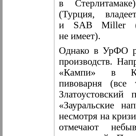
в Стерлитамаке)
(Турция, владе
и SAB Miller (
не имеет).
Однако в УрФО р
производств. Нап
«Кампи»
в Ка
пивоварня (все 
Златоустовский п
«Зауральские на
несмотря на кризи
отмечают небыв