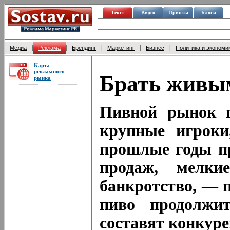
Текст
Видео
Принты
Блоги
|
|
|
|
|
Медиа
Реклама
Брендинг
Маркетинг
Бизнес
Политика и экономи
Карта
рекламного
Брать живы
рынка
Пивной рынок п
крупные игроки
прошлые годы пр
продаж, мелки
банкротство, — п
пиво продолжит
составят конкур