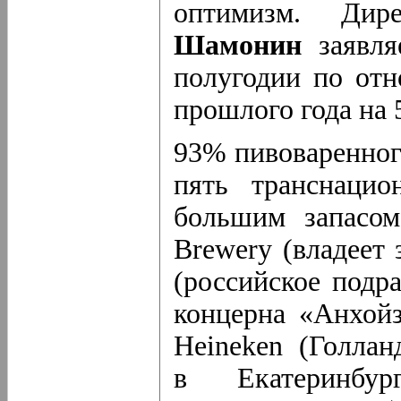
оптимизм. Дир
Шамонин
заявля
полугодии по от
прошлого года на
93% пивоваренног
пять транснацио
большим запасом
Brewery (владеет 
(российское подр
концерна
«Анхой
Heineken (Голлан
в Екатеринбу