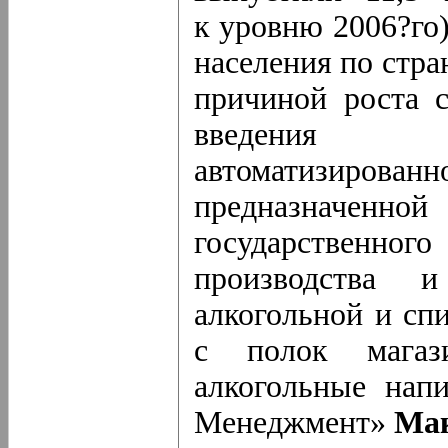
к уровню 2006?го)
населения по стра
причиной роста с
введения е
автоматизиро
предназначе
государствен
производства и
алкогольной и сп
с полок магаз
алкогольные нап
Менеджмент»
Мак