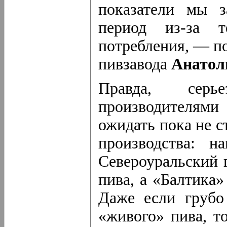
показатели мы з
период
из-за
те
потребления, — п
пивзавода
Анатол
Правда, серь
производителями
ожидать пока не с
производства: н
Североуральский 
пива, а «Балтика
Даже если грубо
«живого» пива, т