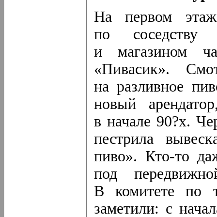
На первом этаж
по соседству 
и магазином ча
«Пивасик». Смо
на разливное пив
новый арендатор
в начале 90?х. Че
пестрила вывеск
пиво».
Кто-то
даж
под передвижно
В комитете по т
заметили: с нача