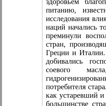
здоровьем благо
питанию, извест
исследования вли
наций начались т
преминули воспо
стран, производя
Греции и Италии.
добивались госп
соевого мас
гидрогенизирован
потребителя стара
как устаревший и
большинстве стра