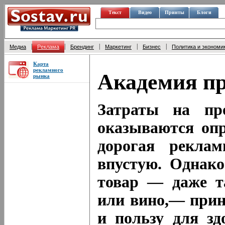
Текст
Видео
Принты
Блоги
|
|
|
|
|
Медиа
Реклама
Брендинг
Маркетинг
Бизнес
Политика и экономи
Карта
рекламного
Академия п
рынка
Затраты на про
оказываются опр
дорогая рекла
впустую. Однако
товар — даже т
или вино,— прине
и пользу для зд