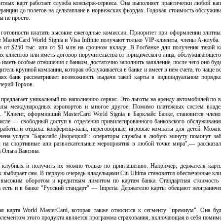
литных карт работает служба консьерж-сервиса. Она выполняет практически любой ка
ранции до полетов на дельтаплане в норвежских фьордах. Годовая стоимость обслужив
ы не просто.
о готовности платить высокие ежегодные комиссии. Приоритет при оформлении элитны
MasterCard World Signia и Visa Infinite получают только VIP-клиенты, члены А-клуба
ка от $250 тыс. или от $1 млн на срочном вкладе. В Росбанке для получения такой 
х клиентов или иметь договор поручительства от юридического лица, обслуживающего
о иметь особые отношения с банком, достаточно заполнить заявление, после чего оно буд
итель крупной компании, которая обслуживается в банке и имеет в нем счета, то чаще в
ях банк рассматривает возможность выдачи такой карты в индивидуальном порядке
лерий Торхов.
 предлагает уникальный по наполнению сервис. Это льготы на аренду автомобилей по 
залы международных аэропортов и многое другое. Помимо платежных систем владе
 "Клиент, оформивший MasterCard World Signia в Барклайс Банке, становится членом
исле — свободный доступ в отделения привилегированного банковского обслуживания 
 работы и отдыха: конференц-залы, переговорные, игровые комнаты для детей. Можно
чена услуга "Барклайс Дворецкий": операторы службы в любую минуту помогут заб
ты на спортивные или развлекательные мероприятия в любой точке мира",— рассказал
а Ольга Ваксина.
и клубных и получить их можно только по приглашению. Например, держателя карты 
к выбирает сам. В первую очередь владельцами Citi Ultima становятся обеспеченные к
 высоким оборотом и кредитным лимитом по картам банка. Стандартная стоимость 
та есть и в банке "Русский стандарт" — Imperia. Держателю карты обещают неограни
я карта World MasterCard, которая также относится к сегменту "премиум". Она буд
элементом этого продукта является программа страхования, включающая в себя помим