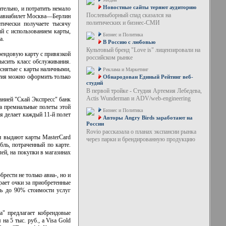
Новостные сайты теряют аудиторию
тельно, и потратить немало
Послевыборный спад сказался на
ый авиабилет Москва—Берлин
политических и бизнес-СМИ
тически получаете тысячу
ый с использованием карты,
Бизнес и Политика
а.
В Россию с любовью
Культовый бренд "Love is" лицензировали на
рендовую карту с привязкой
российском рынке
ысить класс обслуживания.
 снятые с карты наличными,
Реклама и Маркетинг
ития можно оформить только
Обнародован Единый Рейтинг веб-
студий
В первой тройке - Студия Артемия Лебедева,
Actis Wunderman и ADV/web-engineering
анией "Скай Экспресс" банк
а премиальные полеты этой
Бизнес и Политика
ия делает каждый 11-й полет
Авторы Angry Birds заработают на
России
Rovio рассказала о планах экспансии рынка
и выдают карты MasterCard
через парки и брендированную продукцию
бль, потраченный по карте.
ей, на покупки в магазинах
ести не только авиа-, но и
рает очки за приобретенные
ть до 90% стоимости услуг
а" предлагает кобрендовые
на 5 тыс. руб., а Visa Gold