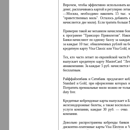
Впрочем, чтобы эффективно использовать коб
денег, расплачиваясь картой и регулярно ле
—Москва, необходимо накопить 15 тыс. м
"приветственных миль". Осталось добавить 
начисляется две мили). Если тратить больше 
Примерно такой же механизм начисления бону
к программе "Трансаэро Привилегия". Нако
Банки начисляют по одному баллу за каждые 
за каждые 10 тыс. обналиченных рублей на б
кредитную карту Visa Classic или Visa Gold,
Тех, кто часто летает по европейской части
выпускает кредитную карту MasterCard "Лет
авиакомпании. За каждые 5 руб. начисляется 
бесплатным.
Райффайзенбанк и Ситибанк предлагают коб
Standard и Gold, при оформлении которых н
Потратить премиальные мили можно не только
duty free.
Кредитные кобрендовые карты выпускает и Ба
железнодорожные билеты, а также воспользов
услуги компании, каждые 30 руб. — очко.
компании.
Довольно распространены кобренды банков 
дисконтно-платежные карты Visa Electron и V