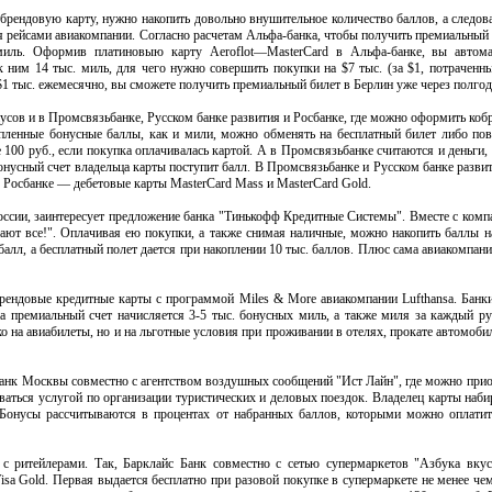
рендовую карту, нужно накопить довольно внушительное количество баллов, а следова
тая рейсами авиакомпании. Согласно расчетам Альфа-банка, чтобы получить премиальн
иль. Оформив платиновыю карту Aeroflot—MasterCard в Альфа-банке, вы автома
к ним 14 тыс. миль, для чего нужно совершить покупки на $7 тыс. (за $1, потраченн
$1 тыс. ежемесячно, вы сможете получить премиальный билет в Берлин уже через полгод
сов и в Промсвязьбанке, Русском банке развития и Росбанке, где можно оформить коб
пленные бонусные баллы, как и мили, можно обменять на бесплатный билет либо пов
100 руб., если покупка оплачивалась картой. А в Промсвязьбанке считаются и деньги,
онусный счет владельца карты поступит балл. В Промсвязьбанке и Русском банке разв
 в Росбанке — дебетовые карты MasterCard Mass и MasterCard Gold.
 России, заинтересует предложение банка "Тинькофф Кредитные Системы". Вместе с комп
ают все!". Оплачивая ею покупки, а также снимая наличные, можно накопить баллы н
балл, а бесплатный полет дается при накоплении 10 тыс. баллов. Плюс сама авиакомпан
рендовые кредитные карты с программой Miles & More авиакомпании Lufthansa. Банк
а премиальный счет начисляется 3-5 тыс. бонусных миль, а также миля за каждый ру
 на авиабилеты, но и на льготные условия при проживании в отелях, прокате автомобил
нк Москвы совместно с агентством воздушных сообщений "Ист Лайн", где можно приобр
аться услугой по организации туристических и деловых поездок. Владелец карты наби
 Бонусы рассчитываются в процентах от набранных баллов, которыми можно оплати
с ритейлерами. Так, Барклайс Банк совместно с сетью супермаркетов "Азбука вкус
isa Gold. Первая выдается бесплатно при разовой покупке в супермаркете не менее чем 