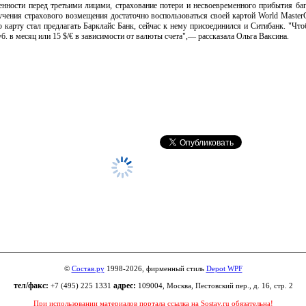
венности перед третьими лицами, страхование потери и несвоевременного прибытия баг
учения страхового возмещения достаточно воспользоваться своей картой World Master
карту стал предлагать Барклайс Банк, сейчас к нему присоединился и Ситибанк. "Что
уб. в месяц или 15 $/€ в зависимости от валюты счета",— рассказала Ольга Ваксина.
©
Состав.ру
1998-2026, фирменный стиль
Depot WPF
тел/факс:
адрес:
+7 (495) 225 1331
109004, Москва, Пестовский пер., д. 16, стр. 2
При использовании материалов портала ссылка на Sostav.ru обязательна!