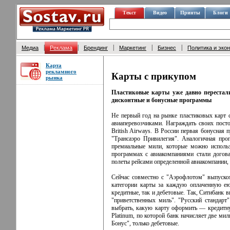
Текст
Видео
Принты
Блоги
|
|
|
|
|
Медиа
Реклама
Брендинг
Маркетинг
Бизнес
Политика и эко
Карта
рекламного
Карты с прикупом
рынка
Пластиковые карты уже давно перестал
дисконтные и бонусные программы
Не первый год на рынке пластиковых карт 
авиаперевозчиками. Награждать своих пост
British Airways. В России первая бонусная
"Трансаэро Привилегия". Аналогичная пр
премиальные мили, которые можно использ
программах с авиакомпаниями стали догова
полеты рейсами определенной авиакомпании, т
Сейчас совместно с "Аэрофлотом" выпуском
категории карты за каждую оплаченную е
кредитные, так и дебетовые. Так, Ситибанк вы
"приветственных миль". "Русский стандарт
выбрать, какую карту оформить — кредитну
Platinum, по которой банк начисляет две ми
Бонус", только дебетовые.