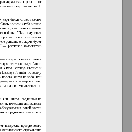
приз держателя карты — от
ания таких карт — около 30
х карт банки отдают своим
. Стать членом клуба можно
карты нужно быть клиентом
ся в банке. "Для получения
ет рассмотрено. Если клиент
сего решение о выдаче будет
",— рассказал заместитель
всему миру, скидки в самых
льцам элитных карт банки
 клуба Barclays Premier и
Barclays Premier по всему
 просто зайти на кофе или
ронировать номер в отеле,
а начальник управления по
Citi Ultima, созданной на
лиенты, имеющие длительные
обслуживания такой карты
ченный кредитный лимит при
ет интересна прежде всего
о медицинского страхование