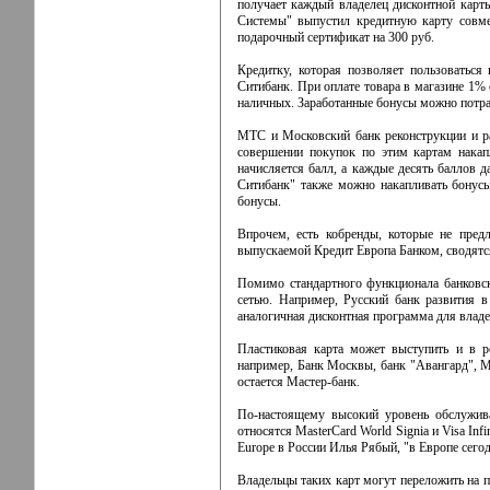
получает каждый владелец дисконтной карты
Системы" выпустил кредитную карту совме
подарочный сертификат на 300 руб.
Кредитку, которая позволяет пользоваться
Ситибанк. При оплате товара в магазине 1% 
наличных. Заработанные бонусы можно потрат
МТС и Московский банк реконструкции и ра
совершении покупок по этим картам нака
начисляется балл, а каждые десять баллов д
Ситибанк" также можно накапливать бонусы
бонусы.
Впрочем, есть кобренды, которые не пред
выпускаемой Кредит Европа Банком, сводятся
Помимо стандартного функционала банковск
сетью. Например, Русский банк развития 
аналогичная дисконтная программа для влад
Пластиковая карта может выступить и в ро
например, Банк Москвы, банк "Авангард", М
остается Мастер-банк.
По-настоящему высокий уровень обслужива
относятся MasterCard World Signia и Visa Inf
Europe в России Илья Рябый, "в Европе сегод
Владельцы таких карт могут переложить на 