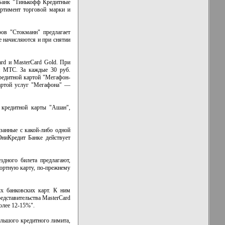
 Банк "Тинькофф Кредитные
ортимент торговой марки и
ров "Стокманн" предлагает
е начисляются и при снятии
rd и MasterCard Gold. При
и МТС. За каждые 30 руб.
кредитной картой "Мегафон-
картой услуг "Мегафона" —
 кредитной карты "Ашан",
занные с какой-либо одной
ниКредит Банке действует
здного билета предлагают,
ортную карту, по-прежнему
х банковских карт. К ним
представительства MasterCard
олее 12-15%".
ольшого кредитного лимита,