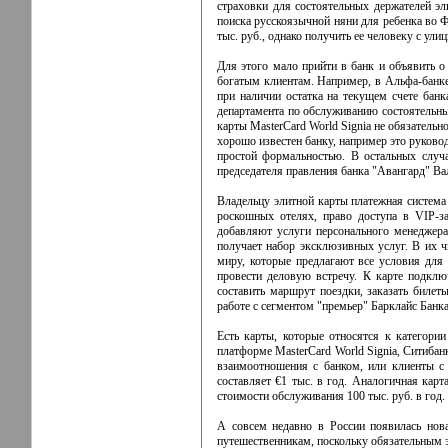
страховки для состоятельных держателей э
поиска русскоязычной няни для ребенка во Ф
тыс. руб., однако получить ее человеку с улиц
Для этого мало прийти в банк и объявить 
богатым клиентам. Например, в Альфа-банке 
при наличии остатка на текущем счете бан
департамента по обслуживанию состоятельны
карты MasterCard World Signia не обязательн
хорошо известен банку, например это руковод
простой формальностью. В остальных случа
председателя правления банка "Авангард" Ва
Владельцу элитной карты платежная система
роскошных отелях, право доступа в VIP-
добавляют услуги персонального менеджера.
получает набор эксклюзивных услуг. В их ч
миру, которые предлагают все условия для
провести деловую встречу. К карте подклю
составить маршрут поездки, заказать биле
работе с сегментом "премьер" Барклайс Банк
Есть карты, которые относятся к категори
платформе MasterCard World Signia, Ситибан
взаимоотношения с банком, или клиенты с
составляет €1 тыс. в год. Аналогичная кар
стоимости обслуживания 100 тыс. руб. в год.
А совсем недавно в России появилась нова
путешественникам, поскольку обязательным 