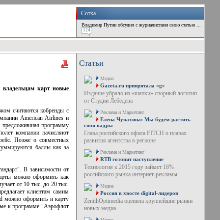
Сотка
Владимир Путин обсудил с журналистами свою статью ...
124
Статьи
Медиа
Gazeta.ru припрятала «g»
я владельцам карт новые
Издание убрало из «шапки» спорный логотип
от Студии Лебедева
ежом считаются кобренды с
Реклама и Маркетинг
пании American Airlines и
Елена Чувахина: Мы будем растить
о", предложившая программу
свои кадры
полет компании начисляют
Глава российского офиса FITCH о планах
рейс. Позже о совместных
развития агентства в регионе
 суммируются баллы как за
Реклама и Маркетинг
RTB готовит наступление
Технология к 2015 году займет 18%
андарт". В зависимости от
российского рынка интернет-рекламы
карты можно оформить как
учает от 10 тыс. до 20 тыс.
Медиа
предлагает клиентам самим
Россия в хвосте digital-лидеров
ld можно оформить и карту
ZenithOptimedia оценила крупнейшие рынки
нные к программе "Аэрофлот
новых медиа
Медиа