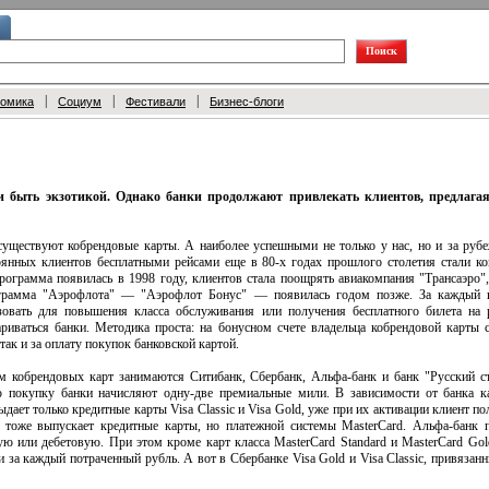
|
|
|
номика
Социум
Фестивали
Бизнес-блоги
и быть экзотикой. Однако банки продолжают привлекать клиентов, предлага
существуют кобрендовые карты. А наиболее успешными не только у нас, но и за руб
оянных клиентов бесплатными рейсами еще в 80-х годах прошлого столетия стали ком
 программа появилась в 1998 году, клиентов стала поощрять авиакомпания "Трансаэр
ограмма "Аэрофлота" — "Аэрофлот Бонус" — появилась годом позже. За каждый 
овать для повышения класса обслуживания или получения бесплатного билета на 
риваться банки. Методика проста: на бонусном счете владельца кобрендовой карты
ак и за оплату покупок банковской картой.
 кобрендовых карт занимаются Ситибанк, Сбербанк, Альфа-банк и банк "Русский ст
ю покупку банки начисляют одну-две премиальные мили. В зависимости от банка 
дает только кредитные карты Visa Classic и Visa Gold, уже при их активации клиент пол
" тоже выпускает кредитные карты, но платежной системы MasterCard. Альфа-банк 
ю или дебетовую. При этом кроме карт класса MasterCard Standard и MasterCard Go
ли за каждый потраченный рубль. А вот в Сбербанке Visa Gold и Visa Classic, привяза