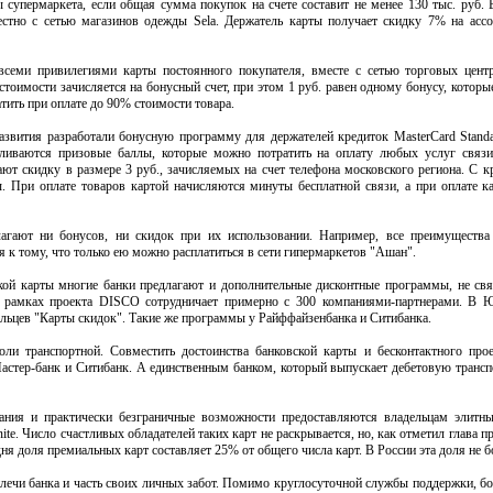
 супермаркета, если общая сумма покупок на счете составит не менее 130 тыс. руб.
стно с сетью магазинов одежды Sela. Держатель карты получает скидку 7% на асс
 всеми привилегиями карты постоянного покупателя, вместе с сетью торговых цент
стоимости зачисляется на бонусный счет, при этом 1 руб. равен одному бонусу, которы
ить при оплате до 90% стоимости товара.
звития разработали бонусную программу для держателей кредиток MasterCard Standa
пливаются призовые баллы, которые можно потратить на оплату любых услуг связ
ают скидку в размере 3 руб., зачисляемых на счет телефона московского региона. С 
. При оплате товаров картой начисляются минуты бесплатной связи, а при оплате 
лагают ни бонусов, ни скидок при их использовании. Например, все преимущества
 к тому, что только ею можно расплатиться в сети гипермаркетов "Ашан".
ой карты многие банки предлагают и дополнительные дисконтные программы, не свя
в рамках проекта DISCO сотрудничает примерно с 300 компаниями-партнерами. В Ю
ельцев "Карты скидок". Такие же программы у Райффайзенбанка и Ситибанка.
ли транспортной. Совместить достоинства банковской карты и бесконтактного прое
астер-банк и Ситибанк. А единственным банком, который выпускает дебетовую трансп
ния и практически безграничные возможности предоставляются владельцам элитны
inite. Число счастливых обладателей таких карт не раскрывается, но, как отметил глава 
ня доля премиальных карт составляет 25% от общего числа карт. В России эта доля не б
плечи банка и часть своих личных забот. Помимо круглосуточной службы поддержки, б