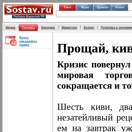
Текст
Видео
Принты
Блоги
|
|
|
|
|
Медиа
Реклама
Брендинг
Маркетинг
Бизнес
Политика и экономи
Карта
рекламного
Прощай, кив
рынка
Кризис повернул
мировая торг
сокращается и то
Шесть киви, дв
незатейливый рец
ем на завтрак уж