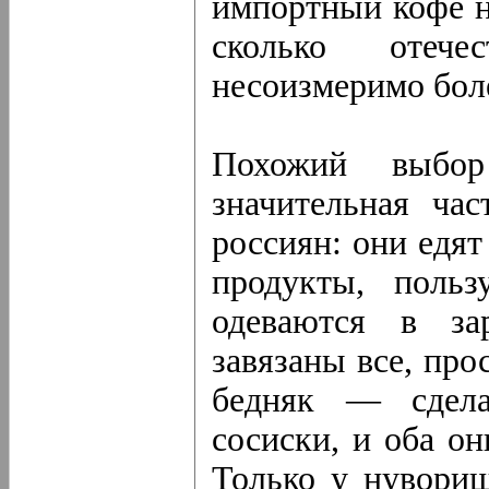
импортный кофе н
сколько отече
несоизмеримо боле
Похожий выбо
значительная ча
россиян: они едя
продукты, польз
одеваются в за
завязаны все, про
бедняк — сдела
сосиски, и оба о
Только у нувори