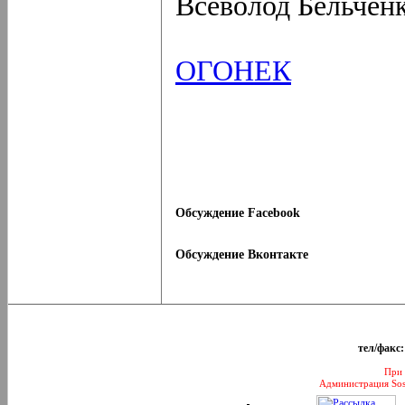
Всеволод Бельчен
ОГОНЕК
Обсуждение Facebook
Обсуждение Вконтакте
тел/факс:
При 
Администрация Sos