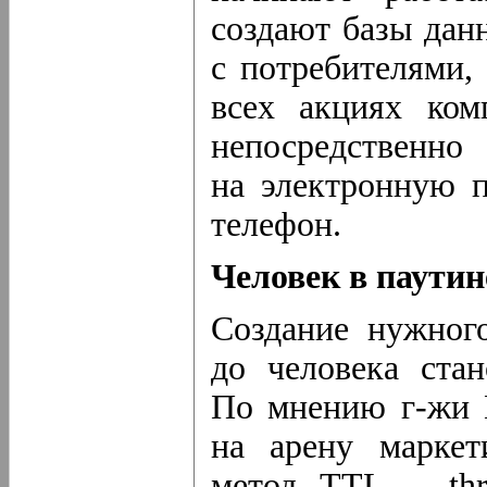
создают базы дан
с потребителями,
всех акциях ком
непосредственно
на электронную 
телефон.
Человек в паутин
Создание нужного
до человека ста
По мнению
г-жи
И
на арену маркет
метод TTL – thr