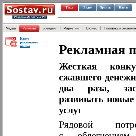
Текст
Видео
Принты
Блоги
|
|
|
|
|
Медиа
Реклама
Брендинг
Маркетинг
Бизнес
Политика и экономи
Карта
рекламного
Рекламная п
рынка
Жесткая конк
сжавшего денежн
два раза, за
развивать новые
услуг
Рядовой потр
с облегчением