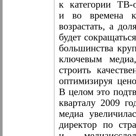
к категории
ТВ-
и во времена к
возрастать, а до
будет сокращаться
большинства круп
ключевым медиа
строить качестве
оптимизируя цен
В целом это подт
кварталу 2009 го
медиа увеличила
директор по стр
и медиаиссле