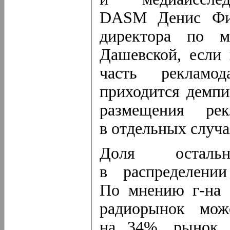
DASM Денис Фил
директора по м
Дашевской, если
часть рекламод
приходится демпи
размещения ре
в отдельных случа
Доля остал
в распределении
По мнению
г-на
Ф
радиорынок може
на 34%, рынок 