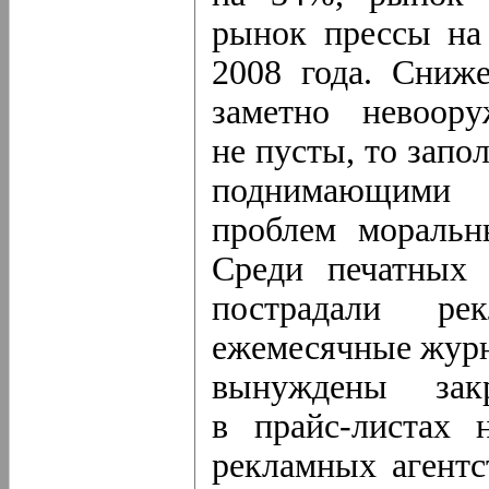
рынок прессы на
2008 года. Сниж
заметно невоор
не пусты, то зап
поднимающими
проблем моральн
Среди печатных
пострадали р
ежемесячные журн
вынуждены зак
в прайс-листах
не
рекламных агентс