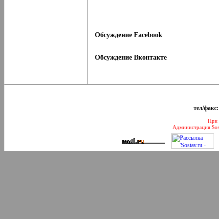
Обсуждение Facebook
Обсуждение Вконтакте
тел/факс:
При 
Администрация Sos