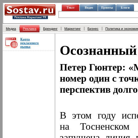
Текст
Видео
Принты
Блоги
|
|
|
|
|
Медиа
Реклама
Брендинг
Маркетинг
Бизнес
Политика и экономи
Карта
рекламного
Осознанный
рынка
Петер Гюнтер: «М
номер один с точ
перспектив долг
В этом году исп
на Тосненском
запущена линия 