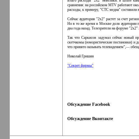
Благо расходы "2x2" невелики: в штате ка
сравнения: на российском MTV работают окол
расходы, к примеру, "СТС медиа" составили 
Сейчас аудитория "2x2" растет за счет реги
Но в то же время в Москве доля аудитории п
два года назад. Телезрители на форуме "2x2" 
Так что Саркисов задумал сейчас новый п
скетчкомы (юмористические постановки) и да
что принято называть телевидением",— обеща
Николай Гришин
"Секрет фирмы"
Обсуждение Facebook
Обсуждение Вконтакте