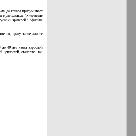
команда канала придумывает
каз мультфильма "Унесенные
тусовки зрителей в офлайне
венно, сразу завоевали ее
 до 49 лет канал взрослой
 ценностей, становясь так