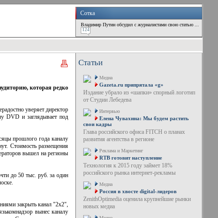
Сотка
Владимир Путин обсудил с журналистами свою статью ...
124
Статьи
Медиа
Gazeta.ru припрятала «g»
аудиторию, которая редко
Издание убрало из «шапки» спорный логотип
от Студии Лебедева
ерадостно уверяет директор
Интервью
учу DVD и заглядывает под
Елена Чувахина: Мы будем растить
свои кадры
Глава российского офиса FITCH о планах
есяцы прошлого года каналу
развития агентства в регионе
нут. Стоимость размещения
Реклама и Маркетинг
ператоров вышел на регионы
RTB готовит наступление
Технология к 2015 году займет 18%
российского рынка интернет-рекламы
ти до 50 тыс. руб. за один
лоске.
Медиа
Россия в хвосте digital-лидеров
ZenithOptimedia оценила крупнейшие рынки
ниями закрыть канал "2x2",
новых медиа
вязькомнадзор вынес каналу
Медиа