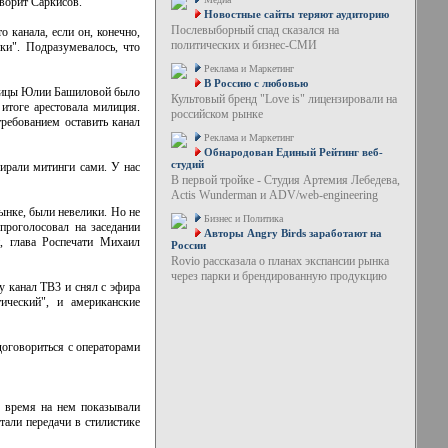
оворит Саркисов.
Новостные сайты теряют аудиторию
Послевыборный спад сказался на
 канала, если он, конечно,
политических и бизнес-СМИ
ки". Подразумевалось, что
Реклама и Маркетинг
В Россию с любовью
льницы Юлии Башиловой было
Культовый бренд "Love is" лицензировали на
итоге арестовала милиция.
российском рынке
требованием оставить канал
Реклама и Маркетинг
Обнародован Единый Рейтинг веб-
студий
ирали митинги сами. У нас
В первой тройке - Студия Артемия Лебедева,
Actis Wunderman и ADV/web-engineering
ынке, были невелики. Но не
Бизнес и Политика
проголосовал на заседании
Авторы Angry Birds заработают на
, глава Роспечати Михаил
России
Rovio рассказала о планах экспансии рынка
через парки и брендированную продукцию
у канал ТВ3 и снял с эфира
ический", и американские
договориться с операторами
е время на нем показывали
тали передачи в стилистике