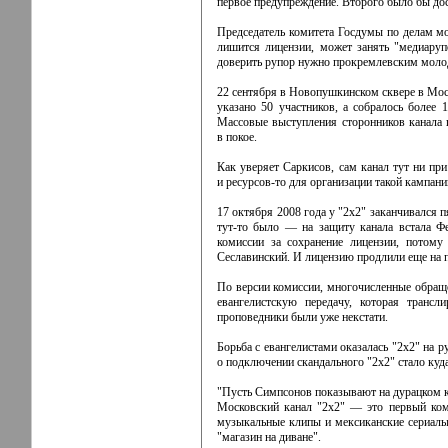
первое предупреждение. Второго было бы дос
Председатель комитета Госдумы по делам мол
лишится лицензии, может занять "медиаруп
доверить рупор нужно прокремлевским мол
22 сентября в Новопушкинском сквере в Мос
указано 50 участников, а собралось более
Массовые выступления сторонников канала п
в покое.
Как уверяет Саркисов, сам канал тут ни п
и ресурсов-то для организации такой кампан
17 октября 2008 года у "2x2" заканчивался 
тут-то было — на защиту канала встала Фе
комиссии за сохранение лицензии, потом
Сеславинский. И лицензию продлили еще на п
По версии комиссии, многочисленные обраще
евангелистскую передачу, которая трансл
проповедники были уже некстати.
Борьба с евангелистами оказалась "2x2" на 
о подключении скандального "2x2" стало куд
"Пусть Симпсонов показывают на дурацком к
Московский канал "2x2" — это первый комм
музыкальные клипы и мексиканские сериалы,
"магазин на диване".