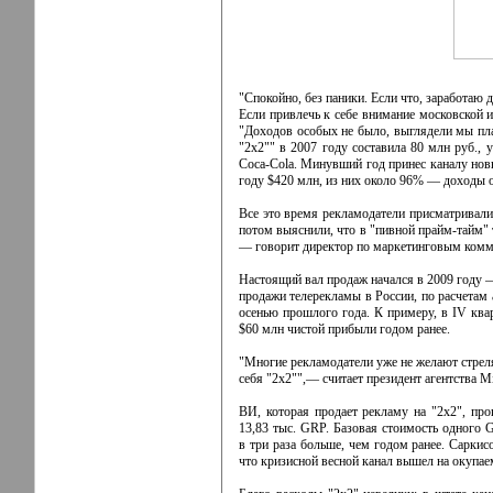
"Спокойно, без паники. Если что, заработаю 
Если привлечь к себе внимание московской и
"Доходов особых не было, выглядели мы пл
"2x2"" в 2007 году составила 80 млн руб.,
Coca-Cola. Минувший год принес каналу новы
году $420 млн, из них около 96% — доходы 
Все это время рекламодатели присматривалис
потом выяснили, что в "пивной прайм-тайм" 
— говорит директор по маркетинговым комм
Настоящий вал продаж начался в 2009 году —
продажи телерекламы в России, по расчетам 
осенью прошлого года. К примеру, в IV ква
$60 млн чистой прибыли годом ранее.
"Многие рекламодатели уже не желают стрел
себя "2x2"",— считает президент агентства Mi
ВИ, которая продает рекламу на "2x2", пр
13,83 тыс. GRP. Базовая стоимость одного 
в три раза больше, чем годом ранее. Саркис
что кризисной весной канал вышел на окупае