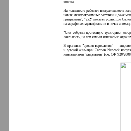
кнопка.
На лояльность работает интерактивность ка
новые межпрограммные заставки и даже меня
призраками", "2x2" показал ролик, где Сарк
на марафонах мультфильмов и ночах анимаци
"Они собрали протестную аудиторию, котор
лояльность, но тем самым изначально ограни
В принципе "эрозия взросления" — мировой
и детской анимации Cartoon Network попул
называемыми "кидалтами" (см. СФ N20/2008