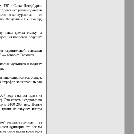
ер ТВ" в Санкт-Петербурге.
г "детских" рекламодателей
таточно конкурентная — ее
рию. По данным
TNS Gallup,
у канал сделал ставку на
десь нет новостей, ведущих
ом строительной выставки
а",— говорит Саркисов.
х новых мультиков и модных
ан.
евизионщики со всего мира,
ро штрафов за неправильную
007 году закупил права на
). Это совсем недорого: по
стоит $100-200 тыс. Новые
тратит на озвучку, иногда
ном" сегменте столицы — за
ичем аудитория эта весьма
елевизоре нужна всего одна