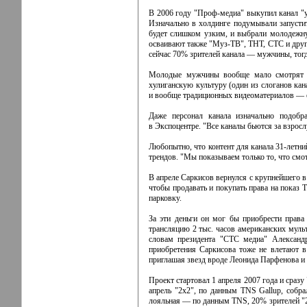
В 2006 году "Проф-медиа" выкупил канал "у
Изначально в холдинге подумывали запустить
будет слишком узким, и выбрали молодежну
осваивают также "Муз-ТВ", ТНТ, СТС и друг
сейчас 70% зрителей канала — мужчины, тогд
Молодые мужчины вообще мало смотрят ТВ
хулиганскую культуру (один из слоганов ка
и вообще традиционных видеоматериалов — е
Даже персонал канала изначально подобр
в Экспоцентре. "Все каналы бьются за взрос
Любопытно, что контент для канала 31-летни
трендов. "Мы показываем только то, что смо
В апреле Саркисов вернулся с крупнейшего в
чтобы продавать и покупать права на показ 
парковку.
За эти деньги он мог бы приобрести права
трансляцию 2 тыс. часов американских муль
словам президента "СТС медиа" Александр
приобретения Саркисова тоже не влетают в
приглашая звезд вроде Леонида Парфенова и 
Проект стартовал 1 апреля 2007 года и сраз
апрель "2x2", по данным TNS Gallup, собр
лояльная — по данным TNS, 20% зрителей "2x