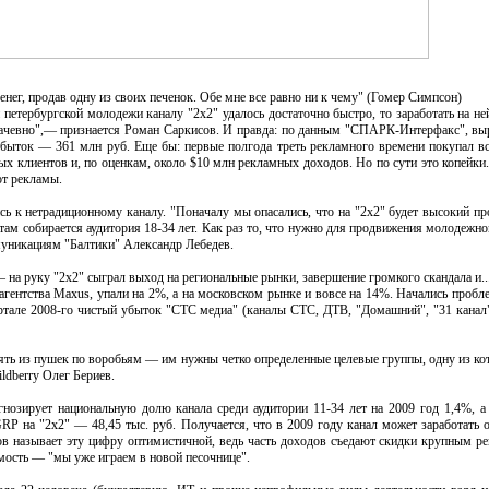
денег, продав одну из своих печенок. Обе мне все равно ни к чему" (Гомер Симпсон)
 петербургской молодежи каналу "2х2" удалось достаточно быстро, то заработать на ней
ачевно",— признается Роман Саркисов. И правда: по данным "СПАРК-Интерфакс", в
 убыток — 361 млн руб. Еще бы: первые полгода треть рекламного времени покупал в
х клиентов и, по оценкам, около $10 млн рекламных доходов. Но по сути это копейки.
от рекламы.
ь к нетрадиционному каналу. "Поначалу мы опасались, что на "2x2" будет высокий про
там собирается аудитория 18-34 лет. Как раз то, что нужно для продвижения молодежног
уникациям "Балтики" Александр Лебедев.
 на руку "2x2" сыграл выход на региональные рынки, завершение громкого скандала и...
агентства Maxus, упали на 2%, а на московском рынке и вовсе на 14%. Начались проб
ртале 2008-го чистый убыток "СТС медиа" (каналы СТС, ДТВ, "Домашний", "31 канал"
ять из пушек по воробьям — им нужны четко определенные целевые группы, одну из ко
ldberry Олег Бериев.
огнозирует национальную долю канала среди аудитории 11-34 лет на 2009 год 1,4%,
GRP на "2x2" — 48,45 тыс. руб. Получается, что в 2009 году канал может заработать
ов называет эту цифру оптимистичной, ведь часть доходов съедают скидки крупным ре
мость — "мы уже играем в новой песочнице".