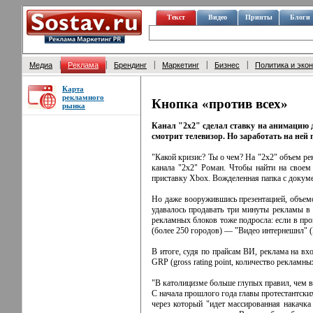
Текст
Видео
Принты
Блоги
|
|
|
|
|
Медиа
Реклама
Брендинг
Маркетинг
Бизнес
Политика и эко
Карта
рекламного
Кнопка «против всех»
рынка
Канал "2x2" сделал ставку на анимацию 
смотрит телевизор. Но заработать на ней
"Какой кризис? Ты о чем? На "2х2" объем ре
канала "2x2" Роман. Чтобы найти на своем
приставку Xbox. Вожделенная папка с докуме
Но даже вооружившись презентацией, объемо
удавалось продавать три минуты рекламы в 
рекламных блоков тоже подросла: если в про
(более 250 городов) — "Видео интернешнл" (
В итоге, судя по прайсам ВИ, реклама на вх
GRP (gross rating point, количество рекламн
"В католицизме больше глупых правил, чем 
С начала прошлого года главы протестантски
через который "идет массированная накачка