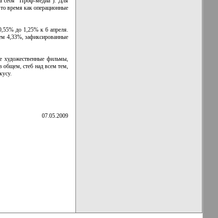
а себя "Проф-медиа"). Для
 то время как операционные
0,55% до 1,25% к 6 апреля.
чем 4,33%, зафиксированные
ые художественные фильмы,
 общем, стеб над всем тем,
кусу.
07.05.2009