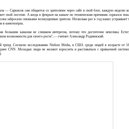
нала — Саркисов сам общается со зрителями через сайт и свой блог, каждую неделю 
ет свой логотип. А когда в феврале на канале по техническим причинам сорвался по
исова забросали снежками возмущенные зрители. Несколько раз в год канал устраивает 
и в кинотеатрах.
ая большим каналам не слишком интересна, потому что достаточно невелика. Естест
чили возможности для своего роста",— считает Александр Роднянский.
 тренд. Согласно исследованию Nielsen Media, в США среди людей в возрасте от 18
ярнее CNN. Молодые люди не желают взрослеть и расставаться с привычной системой
).