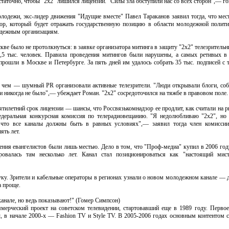
таточно, чтобы "2x2" лишился лицензии. "Силы зла обступили нас со всех сторон",— г
одежи, экс-лидер движения "Идущие вместе" Павел Тараканов заявил тогда, что место
ор, который будет отражать государственную позицию в области молодежной полити
одежным организациям.
кве было не протолкнуться: в заявке организатора митинга в защиту "2x2" телезрите
 1,5 тыс. человек. Правила проведения митингов были нарушены, а самых ретивых в 
рошли в Москве и Петербурге. За пять дней им удалось собрать 35 тыс. подписей с 
ри чем — шумный PR организовали активные телезрители. "Люди открывали блоги, соб
ии никогда не было",— убеждает Роман. "2x2" сосредоточился на тяжбе в правовом поле.
пятилетний срок лицензии — шансы, что Россвязькомнадзор ее продлит, как считали на р
деральная конкурсная комиссия по телерадиовещанию. "Я недолюбливаю "2x2", но 
у что все каналы должны быть в равных условиях",— заявил тогда член комиссии
ять лет.
ния евангелистов были лишь местью. Дело в том, что "Проф-медиа" купил в 2006 год
ировалась там несколько лет. Канал стал позиционироваться как "настоящий мист
руку. Зрители и кабельные операторы в регионах узнали о новом молодежном канале — 
а проще.
анале, но ведь показывают!" (Гомер Симпсон)
ерческий проект на советском телевидении, стартовавший еще в 1989 году. Перво
 в начале 2000-х — Fashion TV и Style TV. В 2005-2006 годах основным контентом с