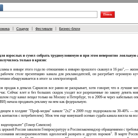
|
|
|
номика
Социум
Фестивали
Бизнес-блоги
для взрослых и сумел собрать трудноуловимую и при этом невероятно лояльную 
 получилось только в кризис
кламы в январе этого года по отношению к январю прошлого скакнул в 16 раз",— жизн
 рабочем столе презентацию канала для рекламодателей, он разгребает огромную к
нтами обнаруживается в итоге за электрогитарой.
в продаж в деньгах Саркисов все равно не раскрывает, хотя говорит, что в лучшие м
час. Сейчас влет и без больших скидок уходят все разрешенные по закону девять ми
шлом году канал вещал только на Москву и Петербург, то в 2009-м через кабельных о
ВИ) начала продавать рекламу на нем как федеральную.
одящем в холдинг "Проф-медиа" канале "2x2" в 2009 году подорожала на 30-40% — поч
ых контактов с потребителем). Меж тем еще минувшей осенью судьба канала висела на во
в видеопрокате" (Гомер Симпсон)
х церквей России завалили Генпрокуратуру и Россвязькомнадзор обращениями с требова
 сознания несовершеннолетних идеологией разврата и других пороков". В марте Росс