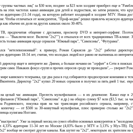
 группы частных лиц" за $30 млн, позднее за $23 млн холдинг приобрел еще и "Рамбл
 на этих частотах канал анимации для детей и подростков, но затем решили, что кру
ю аудиторию (11-34 года), на которую работает входящий в холдинг MTV. Ниша дос
ие. Чтобы отличаться от конкурентов, "Проф-медиа" решил привлечь мужскую аудито
а как обычно их доля на других каналах около 30-40%.
, предпочитая общение с друзьями, просмотр DVD и интернет-серфинг. Поэтом
нала — "Выключи мозг. Включи "2х2"") и отказался от всех традиционных ТВ-клише. З
сть только анимация вроде сериалов "Южный парк", "Симпсоны", "Футурама".
ался "нетелевизионный": к примеру, Роман Саркисов до "2x2" работал директор
лую аудиторию 18-54 лет, считая, что молодых людей все равно не вытянешь из интернет
й директор ищет в интернете же. Днями, а больше ночами он "серфит" в Сети в поиска
трим сами. Никаких фокус-групп и прочих опросов сроду не проводили",— уверяет Ром
 мире каннского телерынка, где два раза в год собираются продюсерские компании и тел
ТВконтента. Директор "2x2" купил 20 новых сериалов и получил за пять дней 1 тыс. ев
 на целый час анимации. Прелесть мультфильмов — в их дешевизне. Канал еще в 2
тфильмов ("Южный парк", "Симпсоны" и др.) на общую сумму $7 млн ($3,5 тыс. за час
а Роднянского, покупка прав на час трансляции российского сериала, например, 
 копеечку — от $500 за 30-минутный мультфильм, плюс примерно столько же "2x2" 
певца-хулигана Ноггано.
у "выстрелил". Уже за первый месяц он сумел обойти основных конкурентов в "молодеж
ал 4,33% аудитории 11-34 лет по Москве (4,03% было у MTV и 3,13% у Муз-ТВ). Пр
2" вообще не смотрят другие каналы. Как шутят на "2x2", некоторым их зрителям на т