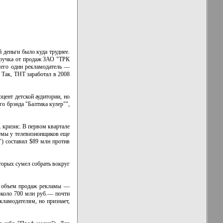
 деньги было куда труднее.
ыручка от продаж ЗАО "ТРК
сего один рекламодатель —
 Так, ТНТ заработал в 2008
цент детской аудитории, но
о брэнда "Балтика кулер"",
 кризис. В первом квартале
лемы у телевизионщиков еще
) составил $89 млн против
торых сумел собрать вокруг
 а объем продаж рекламы —
 около 700 млн руб.— почти
кламодателям, но признает,