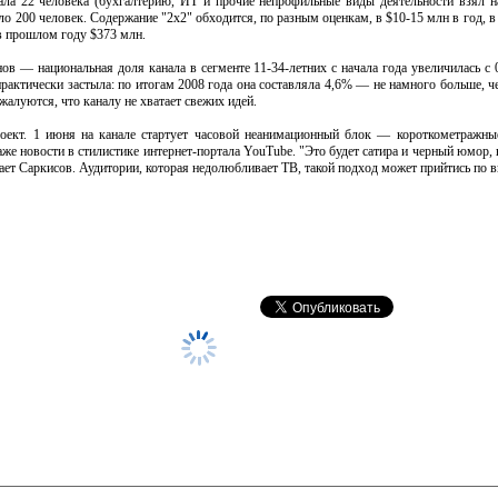
нала 22 человека (бухгалтерию, ИТ и прочие непрофильные виды деятельности
взял н
о 200 человек. Содержание "2x2" обходится, по разным оценкам, в $10-15 млн в год, в
в прошлом году $373 млн.
онов — национальная доля канала в сегменте 11-34-летних с начала года увеличилась с 
рактически застыла: по итогам 2008 года она составляла 4,6% — не намного больше, 
жалуются, что каналу не хватает свежих идей.
роект. 1 июня на канале стартует часовой неанимационный блок — короткометражн
же новости в стилистике интернет-портала YouTube. "Это будет сатира и черный юмор, в
ет Саркисов. Аудитории, которая недолюбливает ТВ, такой подход может прийтись по в